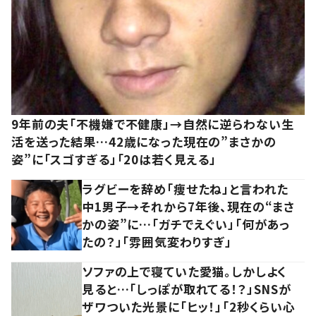
9年前の夫「不機嫌で不健康」→自然に逆らわない生
活を送った結果…42歳になった現在の”まさかの
姿”に「スゴすぎる」「20は若く見える」
ラグビーを辞め「痩せたね」と言われた
中1男子→それから7年後、現在の“まさ
かの姿”に…「ガチでえぐい」「何があっ
たの？」「雰囲気変わりすぎ」
ソファの上で寝ていた愛猫。しかしよく
見ると…「しっぽが取れてる！？」SNSが
ザワついた光景に「ヒッ！」「2秒くらい心