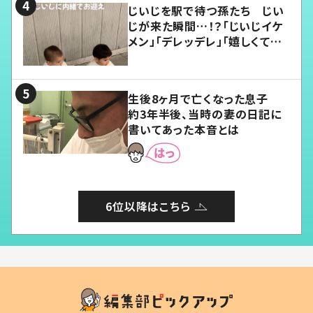
じいじを駅で待つ孫たち じい
じが来た瞬間…！？「じいじイケ
メン」「デレッデレ」「嬉しくて可
愛くてたまらない」「幸せになれ
る」
生後8ヶ月で亡くなった息子
約3年半後、当時の妻の日記に
書いてあった本音とは
6位以降はこちら