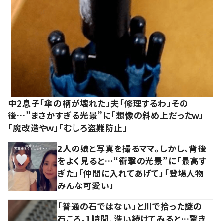
中2息子「傘の柄が壊れた」夫「修理するわ」その
後…”まさかすぎる光景”に「想像の斜め上だったｗ」
「魔改造やｗ」「むしろ盗難防止」
2人の娘と写真を撮るママ。しかし、背後
をよく見ると…“衝撃の光景”に「最高す
ぎた」「仲間に入れてあげて」「登場人物
みんな可愛い」
「普通の石ではない」と川で拾った謎の
石ころ。1時間、洗い続けてみると…驚き