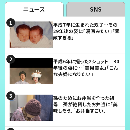
ニュース
SNS
平成7年に生まれた双子…その
29年後の姿に「漫画みたい」「素
敵すぎる」
平成6年に撮った2ショット 30
年後の姿に…「美男美女」「こん
な夫婦になりたい」
孫のためにお弁当を作った祖
母 孫が絶賛したお弁当に「美
味しそう」「お弁当すごい」