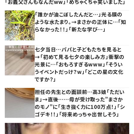
「お義父さんもなんだww」「めちゃくちゃ笑いました」
「誰かが油こぼしたんだと…」光る膜の
ような水たまり。→まさかの正体に…「知
らなかった！！」「新たな学び…」
七夕当日…パパと子どもたちを見ると
→「初めて見る七夕の楽しみ方」衝撃の
光景に…「おもろすぎるwww」「そうい
うイベントだっけ？w」「どこの星の文化
ですか？」
担任の先生との面談前…高3娘「ただい
ま」→直後……母が受け取った”まさか
のモノ”に「生き抜く力に100万点！」「シ
ゴデキ！！」「将来めっちゃ出世しそう」