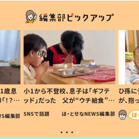
1歳息
小1から不登校、息子は「ギフテ
ひ孫に
「！？」
ッド」だった 父が“ウチ給食”を
が、抱
に「可愛
作り続ける理由とは #令和の親
「涙が
SNSで話題
ほ・とせなNEWS編集部
WS編集部
#令和の子
い」