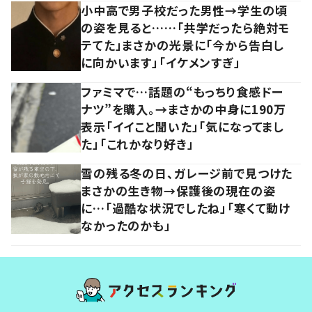
小中高で男子校だった男性→学生の頃
の姿を見ると……「共学だったら絶対モ
テてた」まさかの光景に「今から告白し
に向かいます」「イケメンすぎ」
ファミマで…話題の“もっちり食感ドー
ナツ”を購入。→まさかの中身に190万
表示「イイこと聞いた」「気になってまし
た」「これかなり好き」
雪の残る冬の日、ガレージ前で見つけた
まさかの生き物→保護後の現在の姿
に…「過酷な状況でしたね」「寒くて動け
なかったのかも」