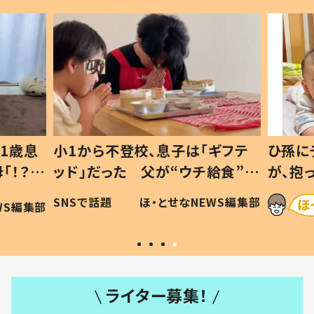
1歳息
小1から不登校、息子は「ギフテ
ひ孫に
「！？」
ッド」だった 父が“ウチ給食”を
が、抱
に「可愛
作り続ける理由とは #令和の親
「涙が
SNSで話題
ほ・とせなNEWS編集部
WS編集部
#令和の子
い」
ライター募集！