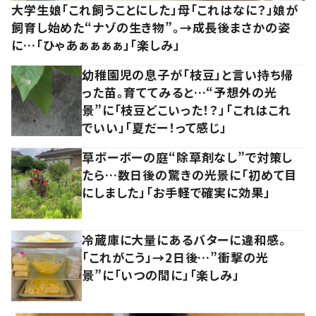
大学生娘「これ飼うことにした」母「これはなに？」娘が
飼育し始めた“ナゾの生き物”。→成長後まさかの姿
に…「ひゃあぁぁぁぁ」「楽しみ」
幼稚園児の息子が「枝豆」と言い持ち帰
った苗。育ててみると…“予想外の光
景”に「枝豆どこいった！？」「これはこれ
でいい」「夏だー！って感じ」
草ボーボーの庭“除草剤なし”で対策し
たら…数日後の驚きの光景に「初めて目
にしました」「お手軽で確実に効果」
冷蔵庫に大量にあるバターに違和感。
「これがこう」→2日後…”衝撃の光
景”に「いつの間に」「楽しみ」