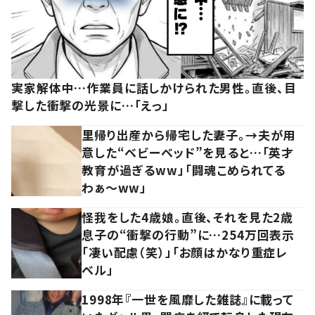
実家解体中…作業員に話しかけられた男性。直後、目
撃した衝撃の光景に…「えっ」
里帰り出産から帰宅した妻子。→夫が用
意した“ベビーベッド”を見ると…「英才
教育が過ぎるww」「闘魂こめられてる
わぁ～ww」
怪我をした4歳娘。直後、それを見た2歳
息子の“衝撃の行動”に…254万回表示
「凄い配慮（笑）」「お顔はかなり重症レ
ベル」
1998年『一世を風靡した雑誌』に載って