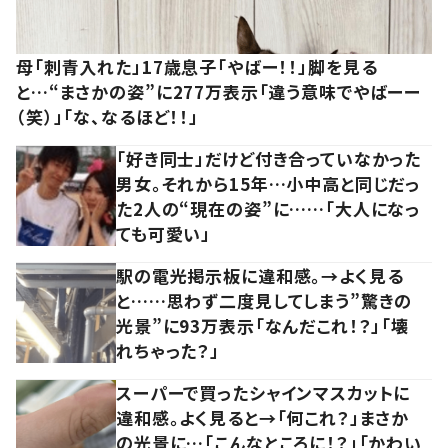
母「刺青入れた」17歳息子「やばー！！」脚を見る
と…“まさかの姿”に277万表示「違う意味でやばーー
（笑）」「な、なるほど！！」
「好き同士」だけど付き合っていなかった
男女。それから15年…小中高と同じだっ
た2人の“現在の姿”に……「大人になっ
ても可愛い」
駅の電光掲示板に違和感。→よく見る
と……思わず二度見してしまう”驚きの
光景”に93万表示「なんだこれ！？」「壊
れちゃった？」
スーパーで買ったシャインマスカットに
違和感。よく見ると→「何これ？」まさか
の光景に…「こんなところに！？」「かわい