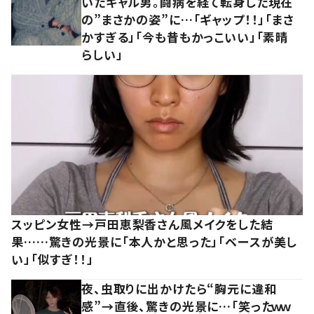
いたギャル男。闘病を経て転身した現在
の”まさかの姿”に…「ギャップ！！」「まさ
かすぎる」「今も昔もかっこいい」「素晴
らしい」
スッピン女性→戸田恵梨香さん風メイクをした結
果……驚きの光景に「本人かと思った」「ベースが美し
い」「似すぎ！！」
夜、虫取りに出かけたら“胸元に違和
感”→直後、驚きの光景に…「笑ったｗｗ