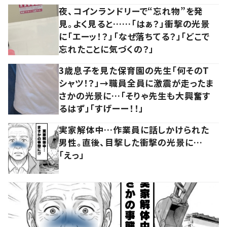
夜、コインランドリーで“忘れ物”を発
見。よく見ると……「はぁ？」衝撃の光景
に「エーッ！？」「なぜ落ちてる？」「どこで
忘れたことに気づくの？」
3歳息子を見た保育園の先生「何そのT
シャツ！？」→職員全員に激震が走ったま
さかの光景に…「そりゃ先生も大興奮す
るはず」「すげーー！！」
実家解体中…作業員に話しかけられた
男性。直後、目撃した衝撃の光景に…
「えっ」