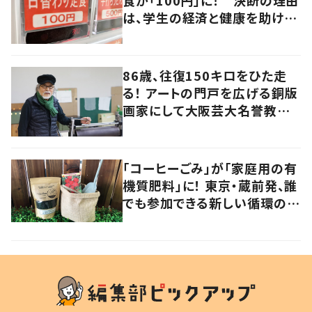
は、学生の経済と健康を助けよ
うとする「親心」だった
86歳、往復150キロをひた走
る！ アートの門戸を広げる銅版
画家にして大阪芸大名誉教授・
持田総章さんに問う
「コーヒーごみ」が「家庭用の有
機質肥料」に！ 東京・蔵前発、誰
でも参加できる新しい循環の仕
組みに注目