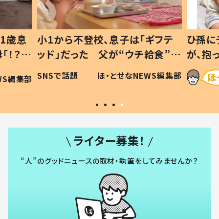
1歳息
小1から不登校、息子は「ギフテ
ひ孫に
「！？」
ッド」だった 父が“ウチ給食”を
が、抱
に「可愛
作り続ける理由とは #令和の親
「涙が
SNSで話題
ほ・とせなNEWS編集部
WS編集部
#令和の子
い」
ライター募集！
“人”のグッドニュースの取材・執筆をしてみませんか？