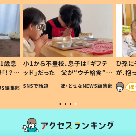
1歳息
小1から不登校、息子は「ギフテ
ひ孫に
「！？」
ッド」だった 父が“ウチ給食”を
が、抱
に「可愛
作り続ける理由とは #令和の親
「涙が
SNSで話題
ほ・とせなNEWS編集部
WS編集部
#令和の子
い」