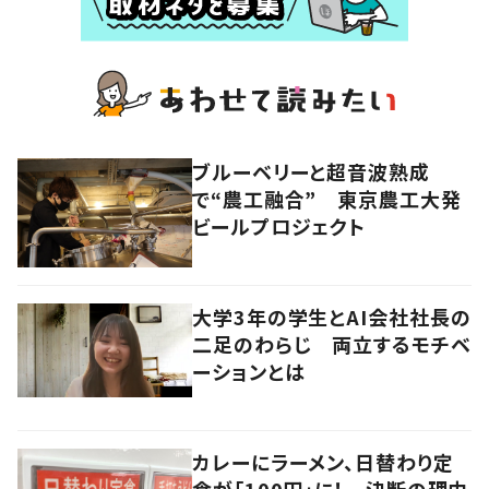
ブルーベリーと超音波熟成
で“農工融合” 東京農工大発
ビールプロジェクト
大学3年の学生とAI会社社長の
二足のわらじ 両立するモチベ
ーションとは
カレーにラーメン、日替わり定
食が「100円」に！ 決断の理由