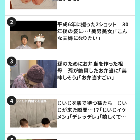
平成6年に撮った2ショット 30
年後の姿に…「美男美女」「こん
な夫婦になりたい」
孫のためにお弁当を作った祖
母 孫が絶賛したお弁当に「美
味しそう」「お弁当すごい」
じいじを駅で待つ孫たち じい
じが来た瞬間…！？「じいじイケ
メン」「デレッデレ」「嬉しくて可
愛くてたまらない」「幸せになれ
る」