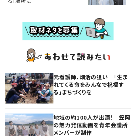
る」場所に
元看護師、畑活の狙い 「生ま
れてくる命をみんなで祝福す
る」まちづくりを
地域の約100人が出演！ 笠岡
の魅力発信動画を青年会議所
メンバーが制作