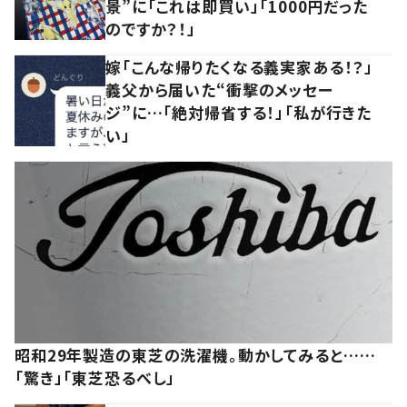
景”に「これは即買い」「1000円だった
のですか？！」
嫁「こんな帰りたくなる義実家ある！？」
義父から届いた“衝撃のメッセー
ジ”に…「絶対帰省する！」「私が行きた
い」
昭和29年製造の東芝の洗濯機。動かしてみると……
「驚き」「東芝恐るべし」