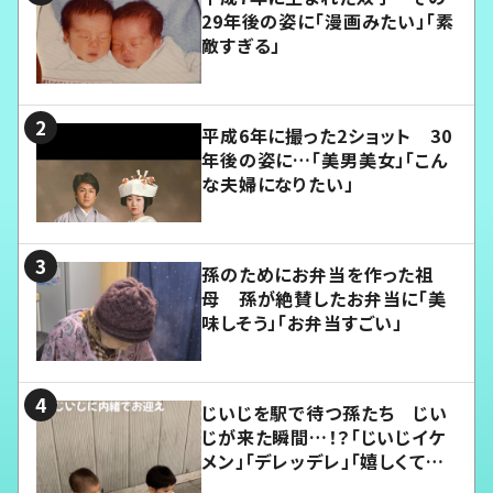
29年後の姿に「漫画みたい」「素
敵すぎる」
平成6年に撮った2ショット 30
年後の姿に…「美男美女」「こん
な夫婦になりたい」
孫のためにお弁当を作った祖
母 孫が絶賛したお弁当に「美
味しそう」「お弁当すごい」
じいじを駅で待つ孫たち じい
じが来た瞬間…！？「じいじイケ
メン」「デレッデレ」「嬉しくて可
愛くてたまらない」「幸せになれ