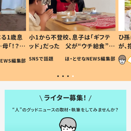
1歳息
小1から不登校、息子は「ギフテ
ひ孫に
「！？」
ッド」だった 父が“ウチ給食”を
が、抱
に「可愛
作り続ける理由とは #令和の親
「涙が
SNSで話題
ほ・とせなNEWS編集部
WS編集部
#令和の子
い」
ライター募集！
“人”のグッドニュースの取材・執筆をしてみませんか？