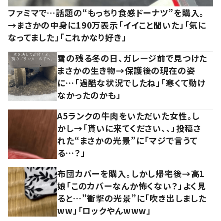
ファミマで…話題の“もっちり食感ドーナツ”を購入。
→まさかの中身に190万表示「イイこと聞いた」「気に
なってました」「これかなり好き」
雪の残る冬の日、ガレージ前で見つけた
まさかの生き物→保護後の現在の姿
に…「過酷な状況でしたね」「寒くて動け
なかったのかも」
A5ランクの牛肉をいただいた女性。し
かし→「貰いに来てください、、」投稿さ
れた“まさかの光景”に「マジで言うて
る…？」
布団カバーを購入。しかし帰宅後→高1
娘「このカバーなんか怖くない？」よく見
ると…”衝撃の光景”に「吹き出しました
ww」「ロックやんwww」