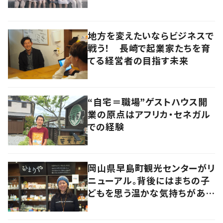
地方を変えたいならビジネスで
戦う！ 長崎で起業家たちを育
てる経営者の目指す未来
“自宅＝職場”ゲストハウス開
業の原点はアフリカ・セネガル
での経験
岡山県早島町観光センターがリ
ニューアル。背後にはまちの子
どもを思う温かな気持ちがあっ
た