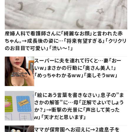
産婦人科で看護師さんに「綺麗なお顔」と言われた赤
ちゃん。→成長後の姿に…「将来有望すぎる」「クリクリ
のお目目で可愛い」「渋い～！」
スーパーに夫を連れて行くと…妻「おー
いw」まさかの行動に「奥さん美人！」
「めっちゃわかるww」「楽しそうww」
「絵にあう言葉を書きなさい」息子の”ま
さかの解答”に…母「正解でよいでしょう
か？」→衝撃の光景に「声出して笑った
ｗ」「天才だと思います」
ママが保育園へお迎えに→2歳息子を