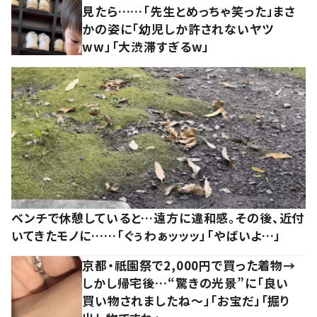
見たら……「先生とめっちゃ笑った」まさ
かの姿に「幼児しか許されないヤツ
ww」「大渋滞すぎるw」
ベンチで休憩していると…遠方に違和感。その後、近付
いてきたモノに……「ぐぅわぁッッッ」「やばいよ…」
京都・祇園祭で2,000円で買った着物→
しかし帰宅後…“驚きの光景”に「良い
買い物されましたね～」「お宝だ」「掘り