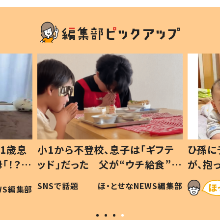
1歳息
小1から不登校、息子は「ギフテ
ひ孫に
「！？」
ッド」だった 父が“ウチ給食”を
が、抱
に「可愛
作り続ける理由とは #令和の親
「涙が
SNSで話題
ほ・とせなNEWS編集部
WS編集部
#令和の子
い」