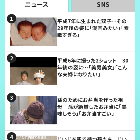
ニュース
SNS
平成7年に生まれた双子…その
29年後の姿に「漫画みたい」「素
敵すぎる」
平成6年に撮った2ショット 30
年後の姿に…「美男美女」「こん
な夫婦になりたい」
孫のためにお弁当を作った祖
母 孫が絶賛したお弁当に「美
味しそう」「お弁当すごい」
じいじを駅で待つ孫たち じい