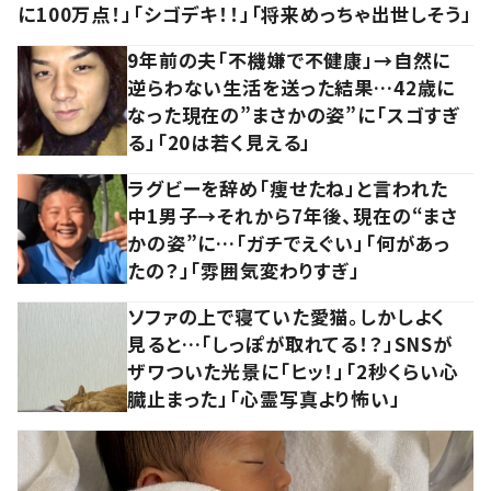
に100万点！」「シゴデキ！！」「将来めっちゃ出世しそう」
9年前の夫「不機嫌で不健康」→自然に
逆らわない生活を送った結果…42歳に
なった現在の”まさかの姿”に「スゴすぎ
る」「20は若く見える」
ラグビーを辞め「痩せたね」と言われた
中1男子→それから7年後、現在の“まさ
かの姿”に…「ガチでえぐい」「何があっ
たの？」「雰囲気変わりすぎ」
ソファの上で寝ていた愛猫。しかしよく
見ると…「しっぽが取れてる！？」SNSが
ザワついた光景に「ヒッ！」「2秒くらい心
臓止まった」「心霊写真より怖い」