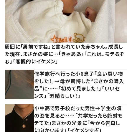
周囲に「男前ですね」と言われていた赤ちゃん。成長し
た現在、まさかの姿に…「きゃああ」「これは、モテるぞ
ぉ」「客観的にイケメン」
修学旅行へ行った小6息子「良い買い物
をした！」→母が驚愕した“まさかの購入
品”に……「初めて見ました！」「いいセ
ンス」「素晴らしい！」
小中高で男子校だった男性→学生の頃
の姿を見ると……「共学だったら絶対モ
テてた」まさかの光景に「今から告白し
に向かいます」「イケメンすぎ」