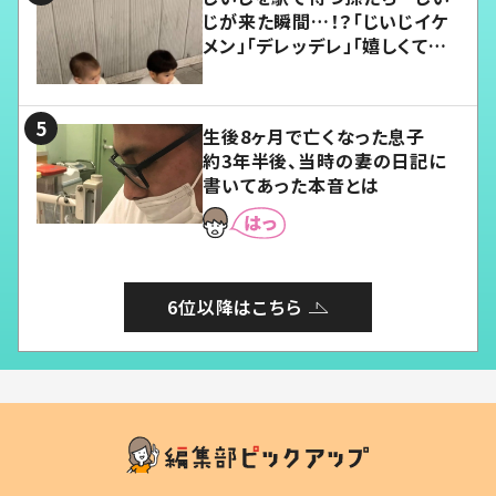
じが来た瞬間…！？「じいじイケ
メン」「デレッデレ」「嬉しくて可
愛くてたまらない」「幸せになれ
る」
生後8ヶ月で亡くなった息子
約3年半後、当時の妻の日記に
書いてあった本音とは
6位以降はこちら