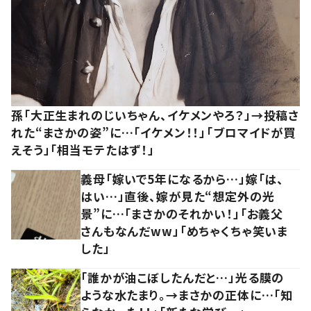
孫「大正生まれのじいちゃん、イケメンやろ？」→投稿さ
れた“まさかの姿”に…「イケメン！！」「ブロマイドが買
えそう」「相当モテたはず！」
義母「嫁いで5年になるから…」嫁「は、
はい…」直後、嫁が見た“想定外の光
景”に…「まさかのそれかい！」「お義父
さんもなんだww」「めちゃくちゃ笑いま
した」
「誰かが油こぼしたんだと…」光る膜の
ような水たまり。→まさかの正体に…「知