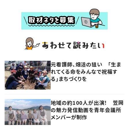
元看護師、畑活の狙い 「生ま
れてくる命をみんなで祝福す
る」まちづくりを
地域の約100人が出演！ 笠岡
の魅力発信動画を青年会議所
メンバーが制作