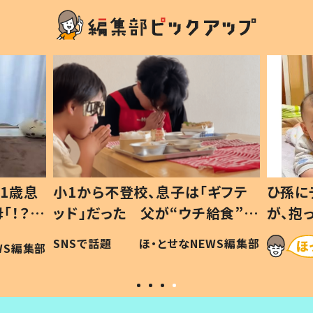
1歳息
小1から不登校、息子は「ギフテ
ひ孫に
「！？」
ッド」だった 父が“ウチ給食”を
が、抱
に「可愛
作り続ける理由とは #令和の親
「涙が
SNSで話題
ほ・とせなNEWS編集部
WS編集部
#令和の子
い」