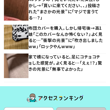
かし→「貰いに来てください、、」投稿さ
れた“まさかの光景”に「マジで言うて
る…？」
布団カバーを購入。しかし帰宅後→高1
娘「このカバーなんか怖くない？」よく見
ると…”衝撃の光景”に「吹き出しました
ww」「ロックやんwww」
家で横になっていると、足にコチョコチ
ョした感覚が。よく見ると…「えぇ！？」驚
きの光景に「無事でよかった」