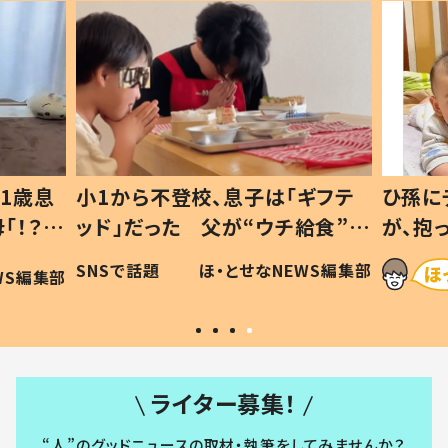
1歳息
小1から不登校、息子は「ギフテ
ひ孫に
「！？」
ッド」だった 父が“ウチ給食”を
が、抱
に「可愛
作り続ける理由とは #令和の親
「涙が
SNSで話題
ほ・とせなNEWS編集部
WS編集部
#令和の子
い」
ライター募集！
“人”のグッドニュースの取材・執筆をしてみませんか？