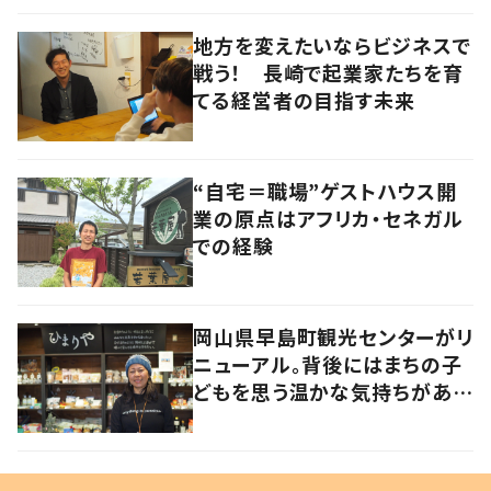
地方を変えたいならビジネスで
戦う！ 長崎で起業家たちを育
てる経営者の目指す未来
“自宅＝職場”ゲストハウス開
業の原点はアフリカ・セネガル
での経験
岡山県早島町観光センターがリ
ニューアル。背後にはまちの子
どもを思う温かな気持ちがあっ
た