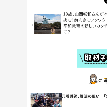
19歳、山西咲和さんが
挑む！前向きにワクワク
平和教育の新しいカタ
て？
元看護師、畑活の狙い 「