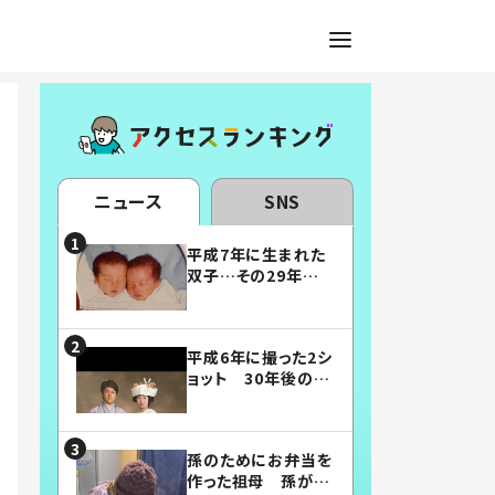
ニュース
SNS
平成7年に生まれた
双子…その29年後
の姿に「漫画みたい」
「素敵すぎる」
平成6年に撮った2シ
ョット 30年後の姿
に…「美男美女」「こ
んな夫婦になりた
い」
孫のためにお弁当を
作った祖母 孫が絶