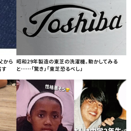
父から
昭和29年製造の東芝の洗濯機。動かしてみる
省す
と……「驚き」「東芝恐るべし」