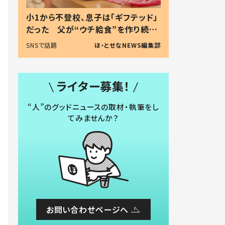
小1から不登校、息子は「ギフテッド」
だった 父が“ウチ給食”を作り続け
る理由とは #令和の親 #令和の子
SNSで話題
ほ・とせなNEWS編集部
ライター募集！
“人”のグッドニュースの取材・執筆をし
てみませんか？
お問い合わせページへ