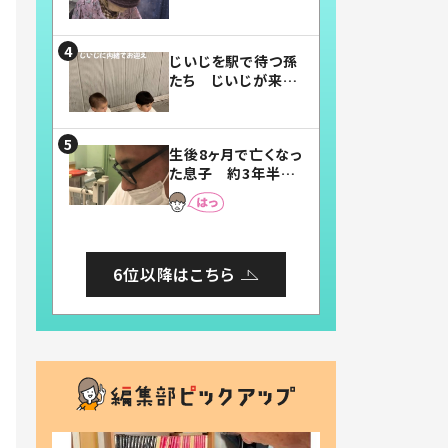
賛したお弁当に「美
味しそう」「お弁当す
ごい」
じいじを駅で待つ孫
たち じいじが来た
瞬間…！？「じいじイ
ケメン」「デレッデレ」
「嬉しくて可愛くてた
生後8ヶ月で亡くなっ
まらない」「幸せにな
た息子 約3年半
れる」
後、当時の妻の日記
に書いてあった本音
とは
6位以降はこちら