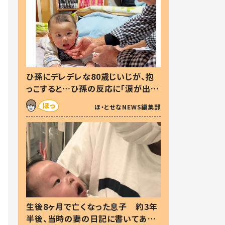
ひ孫にデレデレな80歳じいじが、抱
っこすると…ひ孫の反応に「涙が出ま
した」「可愛くて仕方ない」
ほ・とせなNEWS編集部
生後8ヶ月で亡くなった息子 約3年
半後、当時の妻の日記に書いてあっ