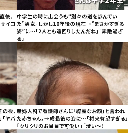
直後、
中学生の時に出会うも“別々の道を歩んでい
んサイコ
た”男女。しかし10年後の現在→”まさかすぎる
姿”に…「2人とも遠回りしたんだね」「素敵過ぎ
る」
その後、
産婦人科で看護師さんに「綺麗なお顔」と言われ
」「ヤバ
た赤ちゃん。→成長後の姿に…「将来有望すぎる」
「クリクリのお目目で可愛い」「渋い～！」