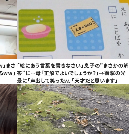
w」まさ
「絵にあう言葉を書きなさい」息子の”まさかの解
るww」
答”に…母「正解でよいでしょうか？」→衝撃の光
景に「声出して笑ったｗ」「天才だと思います」