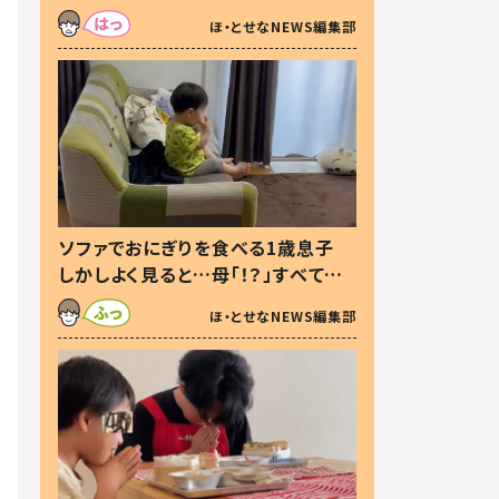
た本音とは
ほ・とせなNEWS編集部
ソファでおにぎりを食べる1歳息子
しかしよく見ると…母「！？」すべてを
察した母の投稿に「可愛いから許
ほ・とせなNEWS編集部
す！」「現行犯〜」