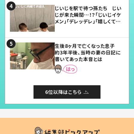
じいじを駅で待つ孫たち じい
じが来た瞬間…！？「じいじイケ
メン」「デレッデレ」「嬉しくて可
愛くてたまらない」「幸せになれ
る」
生後8ヶ月で亡くなった息子
約3年半後、当時の妻の日記に
書いてあった本音とは
6位以降はこちら