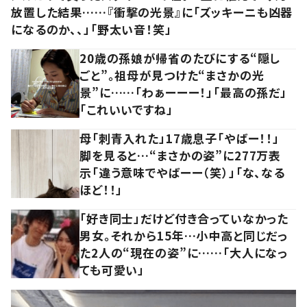
放置した結果……『衝撃の光景』に「ズッキーニも凶器
になるのか、、」「野太い音！笑」
20歳の孫娘が帰省のたびにする“隠し
ごと”。祖母が見つけた“まさかの光
景”に……「わぁーーー！」「最高の孫だ」
「これいいですね」
母「刺青入れた」17歳息子「やばー！！」
脚を見ると…“まさかの姿”に277万表
示「違う意味でやばーー（笑）」「な、なる
ほど！！」
「好き同士」だけど付き合っていなかった
男女。それから15年…小中高と同じだっ
た2人の“現在の姿”に……「大人になっ
ても可愛い」