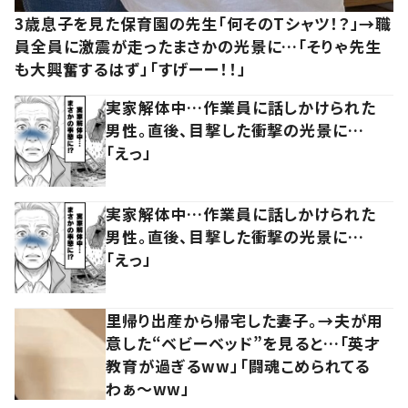
3歳息子を見た保育園の先生「何そのTシャツ！？」→職
員全員に激震が走ったまさかの光景に…「そりゃ先生
も大興奮するはず」「すげーー！！」
実家解体中…作業員に話しかけられた
男性。直後、目撃した衝撃の光景に…
「えっ」
実家解体中…作業員に話しかけられた
男性。直後、目撃した衝撃の光景に…
「えっ」
里帰り出産から帰宅した妻子。→夫が用
意した“ベビーベッド”を見ると…「英才
教育が過ぎるww」「闘魂こめられてる
わぁ～ww」