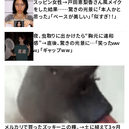
スッピン女性→戸田恵梨香さん風メイク
をした結果……驚きの光景に「本人かと
思った」「ベースが美しい」「似すぎ！！」
夜、虫取りに出かけたら“胸元に違和
感”→直後、驚きの光景に…「笑ったｗｗ
ｗ」「ギャップww」
メルカリで買ったズッキーニの種。→土に植えて3ヶ月