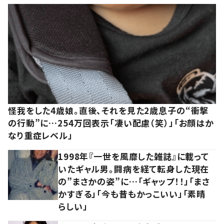
怪我をした4歳娘。直後、それを見た2歳息子の“衝撃
の行動”に…254万回表示「凄い配慮（笑）」「お顔はか
なり重症レベル」
1998年『一世を風靡した雑誌』に載って
いたギャル男。闘病を経て転身した現在
の”まさかの姿”に…「ギャップ！！」「まさ
かすぎる」「今も昔もかっこいい」「素晴
らしい」