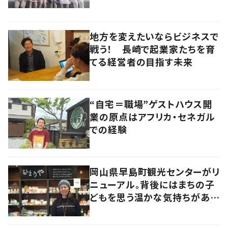
地方を変えたいならビジネスで
戦う！ 長崎で起業家たちを育
てる経営者の目指す未来
“自宅＝職場”ゲストハウス開
業の原点はアフリカ・セネガル
での経験
岡山県早島町観光センターがリ
ニューアル。背後にはまちの子
どもを思う温かな気持ちがあっ
た