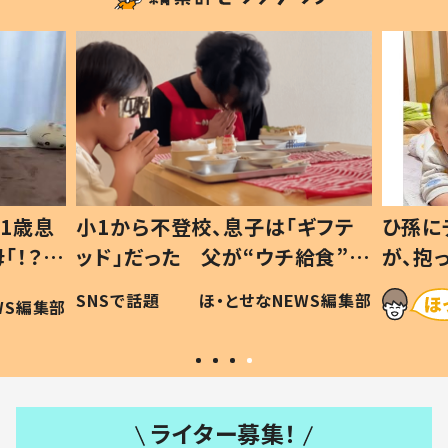
1歳息
小1から不登校、息子は「ギフテ
ひ孫に
「！？」
ッド」だった 父が“ウチ給食”を
が、抱
に「可愛
作り続ける理由とは #令和の親
「涙が
SNSで話題
ほ・とせなNEWS編集部
WS編集部
#令和の子
い」
ライター募集！