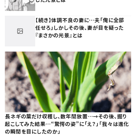
【続き】体調不良の妻に…夫「俺に全部
任せろ」しかしその後、妻が目を疑った
『まさかの光景』とは
長ネギの葉だけ収穫し、数年間放置…→その後、掘り
起こしてみた結果…“驚愕の姿”に「え？」「我々は進化
の瞬間を目にしたのか」