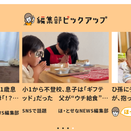
1歳息
小1から不登校、息子は「ギフテ
ひ孫に
「！？」
ッド」だった 父が“ウチ給食”を
が、抱
に「可愛
作り続ける理由とは #令和の親
「涙が
SNSで話題
ほ・とせなNEWS編集部
WS編集部
#令和の子
い」