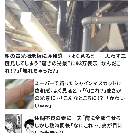
駅の電光掲示板に違和感。→よく見ると……思わず二
度見してしまう”驚きの光景”に93万表示「なんだこ
れ！？」「壊れちゃった？」
スーパーで買ったシャインマスカットに
違和感。よく見ると→「何これ？」まさか
の光景に…「こんなところに！？」「かわい
いww」
体調不良の妻に…夫「俺に全部任せろ」
しかし数時間後「なにこれ…」妻が目に
した光景とは