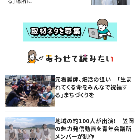
る」場所に
元看護師、畑活の狙い 「生ま
れてくる命をみんなで祝福す
る」まちづくりを
地域の約100人が出演！ 笠岡
の魅力発信動画を青年会議所
メンバーが制作