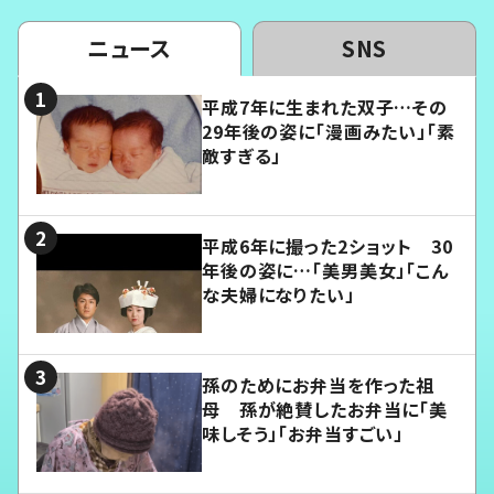
ニュース
SNS
平成7年に生まれた双子…その
29年後の姿に「漫画みたい」「素
敵すぎる」
平成6年に撮った2ショット 30
年後の姿に…「美男美女」「こん
な夫婦になりたい」
孫のためにお弁当を作った祖
母 孫が絶賛したお弁当に「美
味しそう」「お弁当すごい」