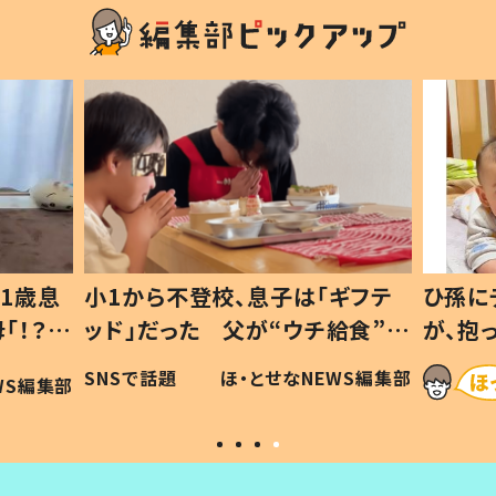
1歳息
小1から不登校、息子は「ギフテ
ひ孫に
「！？」
ッド」だった 父が“ウチ給食”を
が、抱
に「可愛
作り続ける理由とは #令和の親
「涙が
SNSで話題
ほ・とせなNEWS編集部
WS編集部
#令和の子
い」