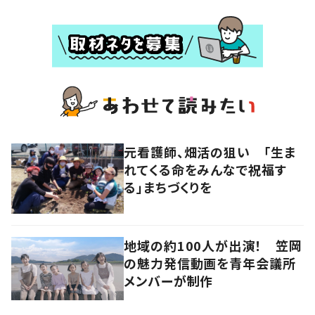
元看護師、畑活の狙い 「生ま
れてくる命をみんなで祝福す
る」まちづくりを
地域の約100人が出演！ 笠岡
の魅力発信動画を青年会議所
メンバーが制作