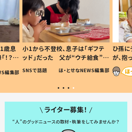
1歳息
小1から不登校、息子は「ギフテ
ひ孫に
「！？」
ッド」だった 父が“ウチ給食”を
が、抱
に「可愛
作り続ける理由とは #令和の親
「涙が
SNSで話題
ほ・とせなNEWS編集部
WS編集部
#令和の子
い」
ライター募集！
“人”のグッドニュースの取材・執筆をしてみませんか？