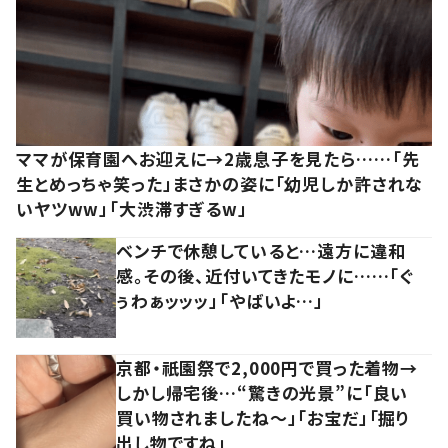
ママが保育園へお迎えに→2歳息子を見たら……「先
生とめっちゃ笑った」まさかの姿に「幼児しか許されな
いヤツww」「大渋滞すぎるw」
ベンチで休憩していると…遠方に違和
感。その後、近付いてきたモノに……「ぐ
ぅわぁッッッ」「やばいよ…」
京都・祇園祭で2,000円で買った着物→
しかし帰宅後…“驚きの光景”に「良い
買い物されましたね～」「お宝だ」「掘り
出し物ですね」