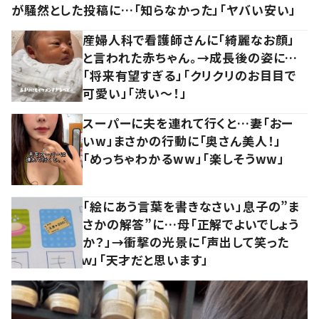
が騒然とした投稿に…「知らなかった」「ヤバい安い」
産婦人科で看護師さんに「綺麗なお顔」
と言われた赤ちゃん。→成長後の姿に…
「将来有望すぎる」「クリクリのお目目で
可愛い」「渋い～！」
スーパーに夫を連れて行くと…妻「おー
いw」まさかの行動に「奥さん美人！」
「めっちゃわかるww」「楽しそうww」
「絵にあう言葉を書きなさい」息子の”ま
さかの解答”に…母「正解でよいでしょう
か？」→衝撃の光景に「声出して笑った
ｗ」「天才だと思います」