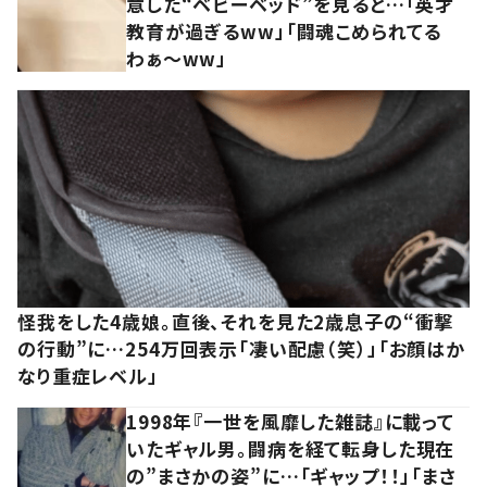
意した“ベビーベッド”を見ると…「英才
教育が過ぎるww」「闘魂こめられてる
わぁ～ww」
怪我をした4歳娘。直後、それを見た2歳息子の“衝撃
の行動”に…254万回表示「凄い配慮（笑）」「お顔はか
なり重症レベル」
1998年『一世を風靡した雑誌』に載って
いたギャル男。闘病を経て転身した現在
の”まさかの姿”に…「ギャップ！！」「まさ