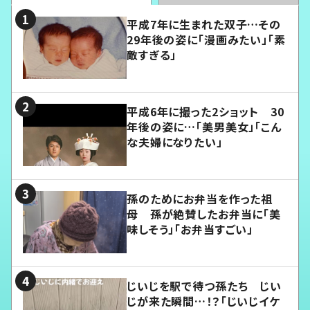
平成7年に生まれた双子…その
29年後の姿に「漫画みたい」「素
敵すぎる」
平成6年に撮った2ショット 30
年後の姿に…「美男美女」「こん
な夫婦になりたい」
孫のためにお弁当を作った祖
母 孫が絶賛したお弁当に「美
味しそう」「お弁当すごい」
じいじを駅で待つ孫たち じい
じが来た瞬間…！？「じいじイケ