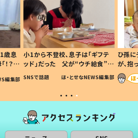
1歳息
小1から不登校、息子は「ギフテ
ひ孫に
「！？」
ッド」だった 父が“ウチ給食”を
が、抱
に「可愛
作り続ける理由とは #令和の親
「涙が
SNSで話題
ほ・とせなNEWS編集部
WS編集部
#令和の子
い」