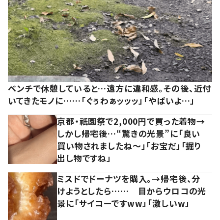
ベンチで休憩していると…遠方に違和感。その後、近付
いてきたモノに……「ぐぅわぁッッッ」「やばいよ…」
京都・祇園祭で2,000円で買った着物→
しかし帰宅後…“驚きの光景”に「良い
買い物されましたね～」「お宝だ」「掘り
出し物ですね」
ミスドでドーナツを購入。→帰宅後、分
けようとしたら…… 目からウロコの光
景に「サイコーですww」「激しいw」