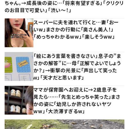
ちゃん。→成長後の姿に…「将来有望すぎる」「クリクリ
のお目目で可愛い」「渋い～！」
スーパーに夫を連れて行くと…妻「おー
いw」まさかの行動に「奥さん美人！」
「めっちゃわかるww」「楽しそうww」
「絵にあう言葉を書きなさい」息子の”ま
さかの解答”に…母「正解でよいでしょう
か？」→衝撃の光景に「声出して笑った
ｗ」「天才だと思います」
ママが保育園へお迎えに→2歳息子を
見たら……「先生とめっちゃ笑った」まさ
かの姿に「幼児しか許されないヤツ
ww」「大渋滞すぎるw」