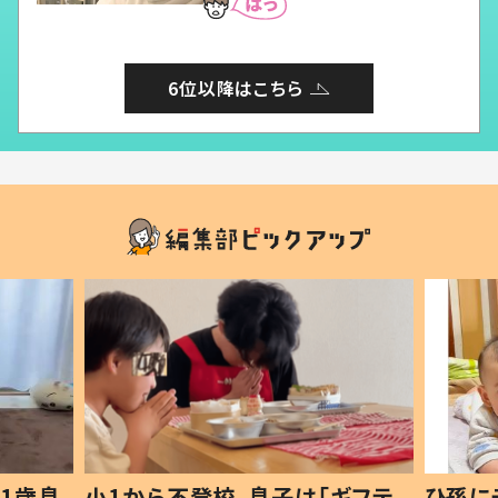
6位以降はこちら
1歳息
小1から不登校、息子は「ギフテ
ひ孫に