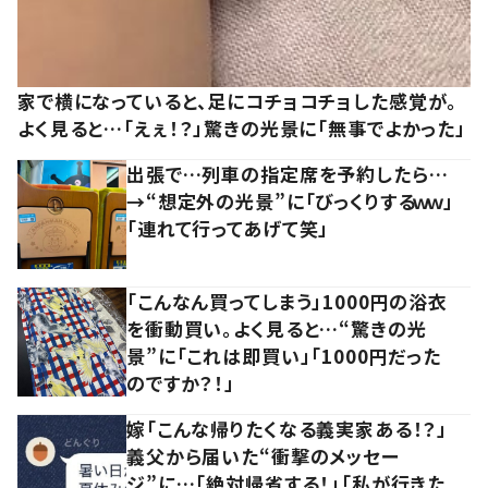
家で横になっていると、足にコチョコチョした感覚が。
よく見ると…「えぇ！？」驚きの光景に「無事でよかった」
出張で…列車の指定席を予約したら…
→“想定外の光景”に「びっくりするｗｗ」
「連れて行ってあげて笑」
「こんなん買ってしまう」1000円の浴衣
を衝動買い。よく見ると…“驚きの光
景”に「これは即買い」「1000円だった
のですか？！」
嫁「こんな帰りたくなる義実家ある！？」
義父から届いた“衝撃のメッセー
ジ”に…「絶対帰省する！」「私が行きた