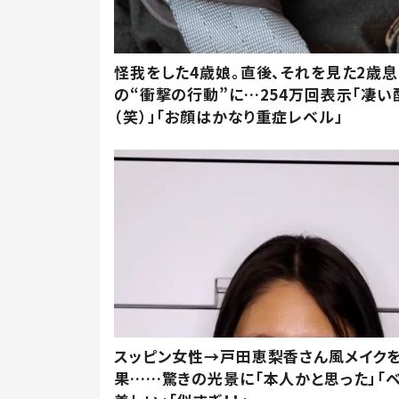
怪我をした4歳娘。直後、それを見た2歳
の“衝撃の行動”に…254万回表示「凄い
（笑）」「お顔はかなり重症レベル」
スッピン女性→戸田恵梨香さん風メイク
果……驚きの光景に「本人かと思った」「