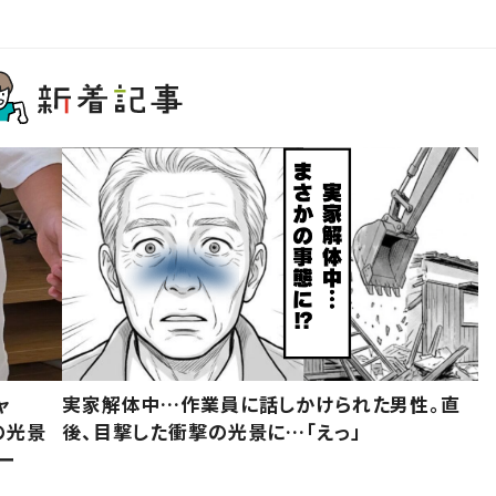
ャ
実家解体中…作業員に話しかけられた男性。直
の光景
後、目撃した衝撃の光景に…「えっ」
ー