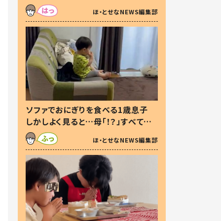
た本音とは
ほ・とせなNEWS編集部
ソファでおにぎりを食べる1歳息子
しかしよく見ると…母「！？」すべてを
察した母の投稿に「可愛いから許
ほ・とせなNEWS編集部
す！」「現行犯〜」