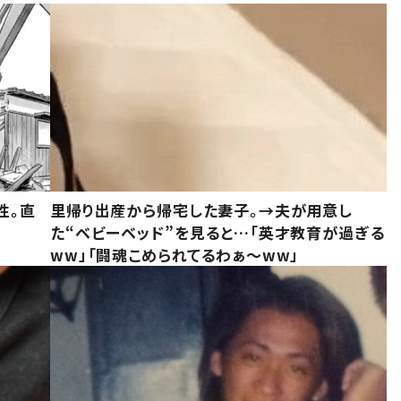
性。直
里帰り出産から帰宅した妻子。→夫が用意し
た“ベビーベッド”を見ると…「英才教育が過ぎる
ww」「闘魂こめられてるわぁ～ww」