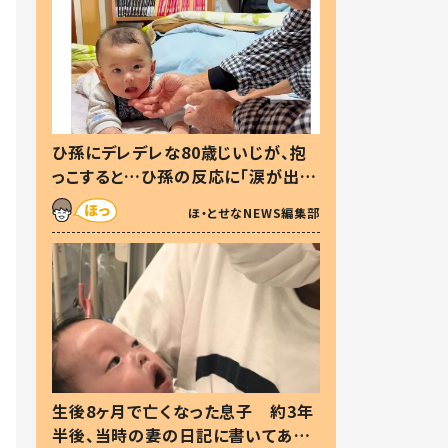
ひ孫にデレデレな80歳じいじが、抱
っこすると…ひ孫の反応に「涙が出ま
した」「可愛くて仕方ない」
ほ・とせなNEWS編集部
生後8ヶ月で亡くなった息子 約3年
半後、当時の妻の日記に書いてあっ