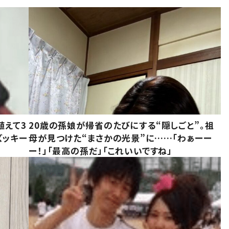
植えて3
20歳の孫娘が帰省のたびにする“隠しごと”。祖
ズッキー
母が見つけた“まさかの光景”に……「わぁーー
ー！」「最高の孫だ」「これいいですね」