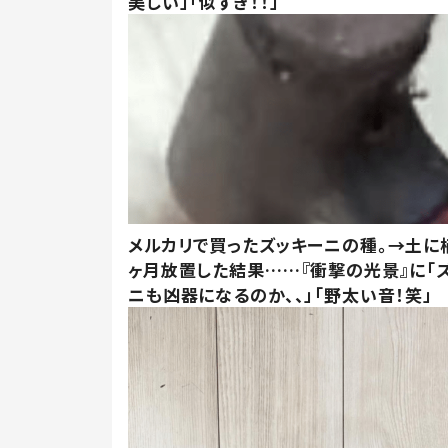
美しい」「似すぎ！！」
メルカリで買ったズッキーニの種。→土に
ヶ月放置した結果……『衝撃の光景』に「
ニも凶器になるのか、、」「野太い音！笑」