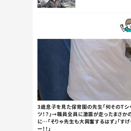
3歳息子を見た保育園の先生「何そのTシ
ツ！？」→職員全員に激震が走ったまさか
に…「そりゃ先生も大興奮するはず」「すげ
ー！！」