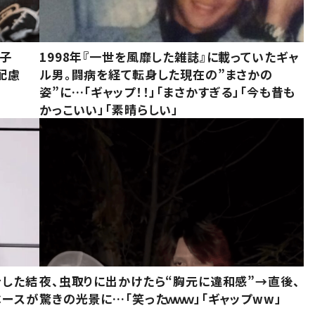
息子
1998年『一世を風靡した雑誌』に載っていたギャ
配慮
ル男。闘病を経て転身した現在の”まさかの
姿”に…「ギャップ！！」「まさかすぎる」「今も昔も
かっこいい」「素晴らしい」
をした結
夜、虫取りに出かけたら“胸元に違和感”→直後、
ベースが
驚きの光景に…「笑ったｗｗｗ」「ギャップww」