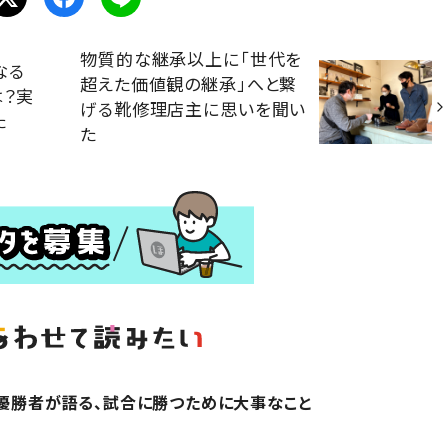
物質的な継承以上に「世代を
なる
超えた価値観の継承」へと繋
は？実
げる靴修理店主に思いを聞い
た
た
の優勝者が語る、試合に勝つために大事なこと