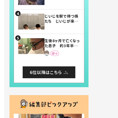
賛したお弁当に「美
味しそう」「お弁当す
ごい」
じいじを駅で待つ孫
たち じいじが来た
瞬間…！？「じいじイ
ケメン」「デレッデレ」
「嬉しくて可愛くてた
生後8ヶ月で亡くなっ
まらない」「幸せにな
た息子 約3年半
れる」
後、当時の妻の日記
に書いてあった本音
とは
6位以降はこちら