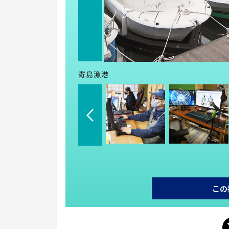
寄島漁港
この