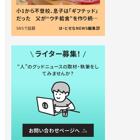
小1から不登校、息子は「ギフテッド」
だった 父が“ウチ給食”を作り続け
る理由とは #令和の親 #令和の子
SNSで話題
ほ・とせなNEWS編集部
ライター募集！
“人”のグッドニュースの取材・執筆をし
てみませんか？
お問い合わせページへ