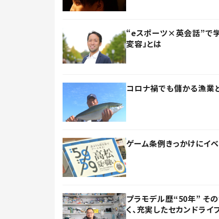
“eスポーツ×英会話”で
変容」とは
コロナ禍でも儲かる漁業と
ゲーム条例きっかけにイベ
プラモデル歴“50年” 
く、充実したセカンドライ