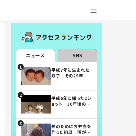
ニュース
SNS
平成7年に生まれた
双子…その29年後
の姿に「漫画みたい」
「素敵すぎる」
平成6年に撮った2シ
ョット 30年後の姿
に…「美男美女」「こ
んな夫婦になりた
い」
孫のためにお弁当を
作った祖母 孫が絶