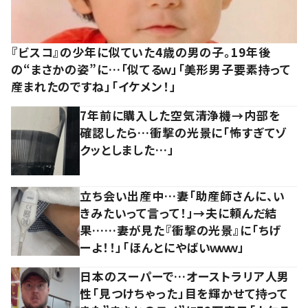
『ビスコ』の少年に似ていた4歳の男の子。19年後
の“まさかの姿”に…「似てるｗ」「美形男子要素持って
産まれたのですね」「イケメン！」
7年前に購入した空気清浄機→内部を
確認したら…衝撃の光景に「怖すぎてゾ
クッとしました…」
立ち会い出産中…妻「助産師さんに、い
きみたいって言って！」→夫に頼んだ結
果……妻が見た『衝撃の光景』に「ちげ
ーよ！！」「ほんとにやばいｗｗｗ」
日本のスーパーで…オーストラリア人男
性「見つけちゃった」目を輝かせて持って