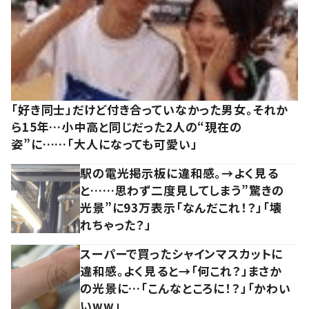
「好き同士」だけど付き合っていなかった男女。それか
ら15年…小中高と同じだった2人の“現在の
姿”に……「大人になっても可愛い」
駅の電光掲示板に違和感。→よく見る
と……思わず二度見してしまう”驚きの
光景”に93万表示「なんだこれ！？」「壊
れちゃった？」
スーパーで買ったシャインマスカットに
違和感。よく見ると→「何これ？」まさか
の光景に…「こんなところに！？」「かわい
いww」