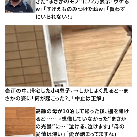
きた”まさかのモノ”に72万表示「ウケる
w」「すげえものみつけたねw」「買わず
にいられない！」
豪雨の中、帰宅した小4息子。→しかしよく見ると…ま
さかの姿に「何が起こった？」「中止は正解」
高齢の母が10泊して帰った後、棚を開け
ると……→想像していなかった“まさか
の光景”に…「泣ける、泣けます」「母の
愛情は深い」「愛が詰まってますね」