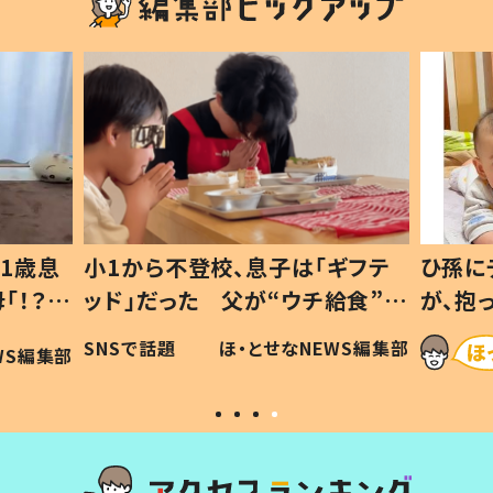
1歳息
小1から不登校、息子は「ギフテ
ひ孫に
「！？」
ッド」だった 父が“ウチ給食”を
が、抱
に「可愛
作り続ける理由とは #令和の親
「涙が
SNSで話題
ほ・とせなNEWS編集部
WS編集部
#令和の子
い」