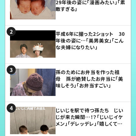
29年後の姿に「漫画みたい」「素
敵すぎる」
平成6年に撮った2ショット 30
年後の姿に…「美男美女」「こん
な夫婦になりたい」
孫のためにお弁当を作った祖
母 孫が絶賛したお弁当に「美
味しそう」「お弁当すごい」
じいじを駅で待つ孫たち じい
じが来た瞬間…！？「じいじイケ
メン」「デレッデレ」「嬉しくて可
愛くてたまらない」「幸せになれ