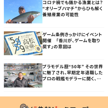
コロナ禍でも儲かる漁業とは？
“オリーブハマチ”からひも解く
養殖産業の可能性
ゲーム条例きっかけにイベント
開催 「香川が、ゲームを取り
戻す」の意図は
プラモデル歴“50年” その世界
に魅了され、早期定年退職した
プロの戦艦モデラーに聞く、充
実したセカンドライフ