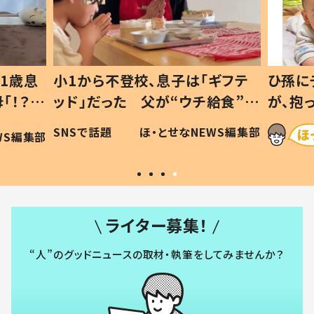
1歳息
小1から不登校、息子は「ギフテ
ひ孫に
「！？」
ッド」だった 父が“ウチ給食”を
が、抱
に「可愛
作り続ける理由とは #令和の親
「涙が
SNSで話題
ほ・とせなNEWS編集部
WS編集部
#令和の子
い」
ライター募集！
“人”のグッドニュースの取材・執筆をしてみませんか？