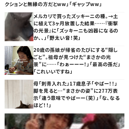
クションと無縁の方だとww」「ギャップww」
メルカリで買ったズッキーニの種。→土
に植えて3ヶ月放置した結果……『衝撃
の光景』に「ズッキーニも凶器になるの
か、、」「野太い音！笑」
20歳の孫娘が帰省のたびにする“隠し
ごと”。祖母が見つけた“まさかの光
景”に……「わぁーーー！」「最高の孫だ」
「これいいですね」
母「刺青入れた」17歳息子「やばー！！」
脚を見ると…“まさかの姿”に277万表
示「違う意味でやばーー（笑）」「な、なる
ほど！！」