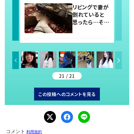
一触即発！？か
リビングで妻が
と思いきや…
倒れていると
持ち主が判明
思ったら…その
し「声だして大
驚きの理由に
爆笑しちゃっ
「誰もが納得」
た」
「最高」と、“猫
ちゃん好きユー
ザー”からの共
感集まる！
21 / 21
この投稿へのコメントを見る