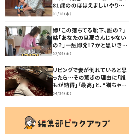
81歳ののほほえましいやり取り
に「口悪いけど可愛い」の声
01/18（木）
嫁「この落ちてる靴下、誰の？」
姑「あなたの旦那さんじゃない
の？」一触即発！？かと思いき
や…持ち主が判明し「声だして
02/09（金）
大爆笑しちゃった」
リビングで妻が倒れていると思
ったら…その驚きの理由に「誰
もが納得」「最高」と、“猫ちゃん
好きユーザー”からの共感集ま
04/24（水）
る！