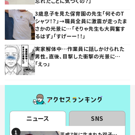
忘れたことに気づくの？」
3歳息子を見た保育園の先生「何そのT
シャツ！？」→職員全員に激震が走ったま
さかの光景に…「そりゃ先生も大興奮す
るはず」「すげーー！！」
実家解体中…作業員に話しかけられた
男性。直後、目撃した衝撃の光景に…
「えっ」
ニュース
SNS
平成7年に生まれた双子…