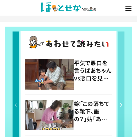
平気で悪口を
言うばあちゃん
vs悪口を見逃
さないひ孫 2
歳と81歳のの
ほほえましい
嫁「この落ちて
やり取りに「口
る靴下、誰
悪いけど可愛
の？」姑「あな
い」の声
たの旦那さん
じゃないの？」