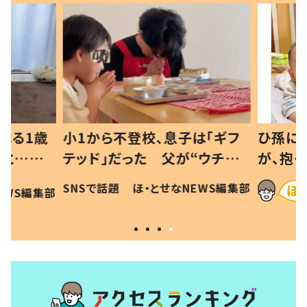
べる1歳
小1から不登校、息子は「ギフ
ひ孫にデ
と…母
テッド」だった 父が“ウチ給
が、抱っ
母の投稿
食”を作り続ける理由とは #令
に「涙が
SNSで話題
ほ・とせなNEWS編集部
EWS編集部
「現行
和の親 #令和の子
方ない」