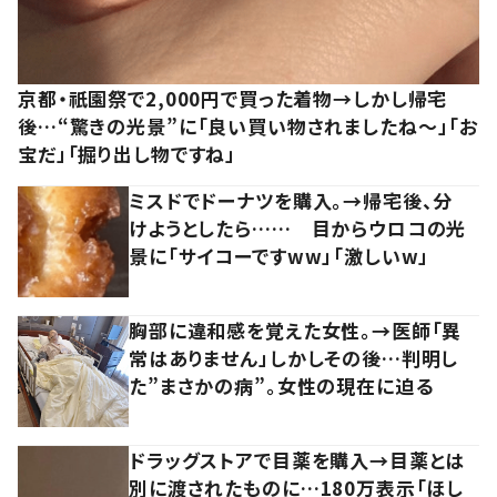
京都・祇園祭で2,000円で買った着物→しかし帰宅
後…“驚きの光景”に「良い買い物されましたね～」「お
宝だ」「掘り出し物ですね」
ミスドでドーナツを購入。→帰宅後、分
けようとしたら…… 目からウロコの光
景に「サイコーですww」「激しいw」
胸部に違和感を覚えた女性。→医師「異
常はありません」しかしその後…判明し
た”まさかの病”。女性の現在に迫る
ドラッグストアで目薬を購入→目薬とは
別に渡されたものに…180万表示「ほし