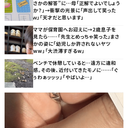
さかの解答”に…母「正解でよいでしょう
か？」→衝撃の光景に「声出して笑った
ｗ」「天才だと思います」
ママが保育園へお迎えに→2歳息子を
見たら……「先生とめっちゃ笑った」まさ
かの姿に「幼児しか許されないヤツ
ww」「大渋滞すぎるw」
ベンチで休憩していると…遠方に違和
感。その後、近付いてきたモノに……「ぐ
ぅわぁッッッ」「やばいよ…」