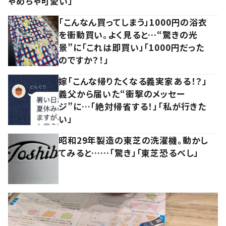
ゃめちゃ可愛い」
「こんなん買ってしまう」1000円の浴衣
を衝動買い。よく見ると…“驚きの光
景”に「これは即買い」「1000円だった
のですか？！」
嫁「こんな帰りたくなる義実家ある！？」
義父から届いた“衝撃のメッセー
ジ”に…「絶対帰省する！」「私が行きた
い」
昭和29年製造の東芝の洗濯機。動かし
てみると……「驚き」「東芝恐るべし」