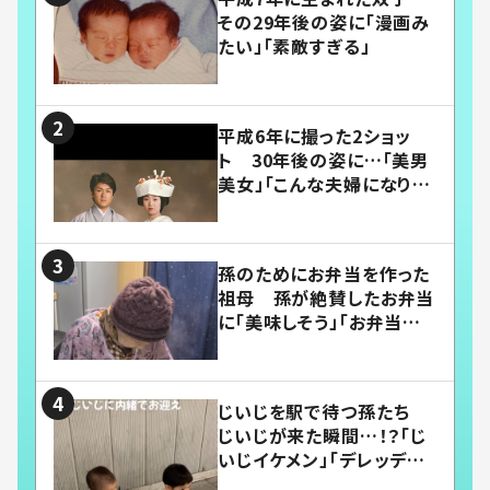
その29年後の姿に「漫画み
たい」「素敵すぎる」
平成6年に撮った2ショッ
ト 30年後の姿に…「美男
美女」「こんな夫婦になりた
い」
孫のためにお弁当を作った
祖母 孫が絶賛したお弁当
に「美味しそう」「お弁当すご
い」
じいじを駅で待つ孫たち
じいじが来た瞬間…！？「じ
いじイケメン」「デレッデレ」
「嬉しくて可愛くてたまらな