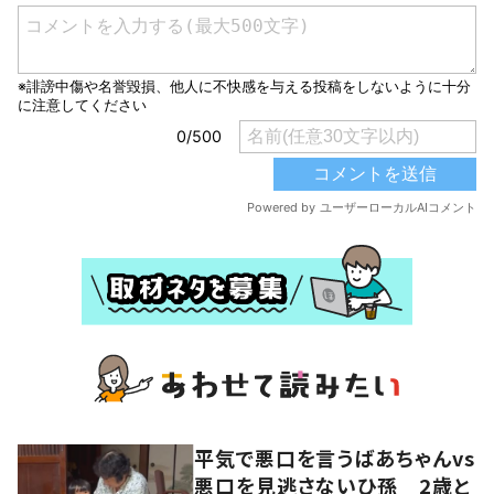
平気で悪口を言うばあちゃんvs
悪口を見逃さないひ孫 2歳と