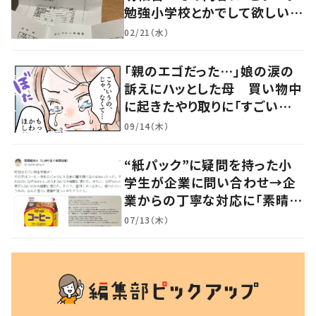
勉強小学校とかでして欲しい」
「社会勉強になりますね」の声
02/21（水）
「親のエゴだった…」娘の涙の
訴えにハッとした母 買い物中
に起きたやり取りに「すごい分
かる」「改めて気付かされた」
09/14（木）
“紙パック”に疑問を持った小
学生が企業に問い合わせ→企
業からの丁寧な対応に「素晴ら
しい」の声
07/13（木）