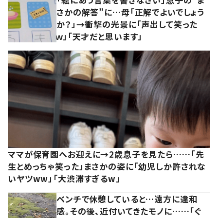
さかの解答”に…母「正解でよいでしょう
か？」→衝撃の光景に「声出して笑った
ｗ」「天才だと思います」
ママが保育園へお迎えに→2歳息子を見たら……「先
生とめっちゃ笑った」まさかの姿に「幼児しか許されな
いヤツww」「大渋滞すぎるw」
ベンチで休憩していると…遠方に違和
感。その後、近付いてきたモノに……「ぐ