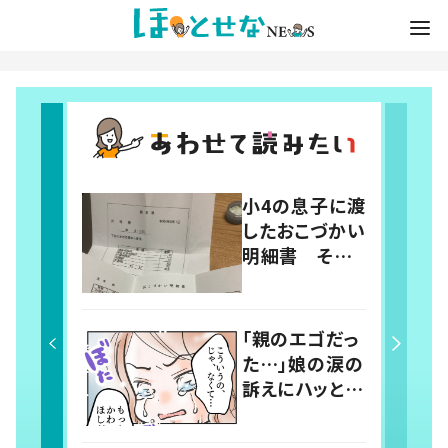
小4の息子に渡
したおこづかい
明細書 その
内容に「こうい
う勉強小学校
とかでして欲し
「親のエゴだっ
い」「社会勉強
た…」娘の涙の
になりますね」
訴えにハッとし
の声
た母 買い物
中に起きたやり