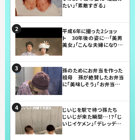
たい」「素敵すぎる」
平成6年に撮った2ショッ
ト 30年後の姿に…「美男
美女」「こんな夫婦になりた
い」
孫のためにお弁当を作った
祖母 孫が絶賛したお弁当
に「美味しそう」「お弁当すご
い」
じいじを駅で待つ孫たち
じいじが来た瞬間…！？「じ
いじイケメン」「デレッデレ」
「嬉しくて可愛くてたまらな
い」「幸せになれる」