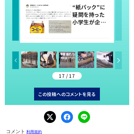
取りに「すごい
“紙パック”に
分かる」「改め
疑問を持った
て気付かされ
小学生が企業
た」
に問い合わせ
→企業からの
丁寧な対応に
「素晴らしい」
の声
17 / 17
この投稿へのコメントを見る