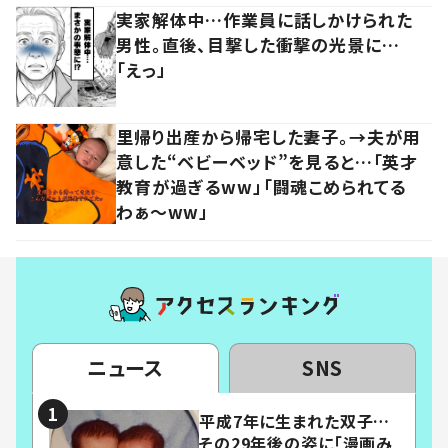
実家解体中…作業員に話しかけられた
男性。直後、目撃した衝撃の光景に…
「えっ」
里帰り出産から帰宅した妻子。→夫が用
意した“ベビーベッド”を見ると…「英才
教育が過ぎるww」「闘魂こめられてる
わぁ～ww」
ニュース
SNS
平成7年に生まれた双子…
その29年後の姿に「漫画み