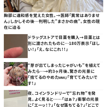
胸部に違和感を覚えた女性。→医師「異常はありませ
ん」しかしその後…判明した”まさかの病”。女性の現
在に迫る
ドラッグストアで目薬を購入→目薬とは
別に渡されたものに…180万表示「ほし
い！」「え、なにこれ！！」
“芽が出てしまったじゃがいも”を植えて
みたら…→約3ヶ月後、驚きの光景に
「捨てるのやめたｗｗ」「育ててみたいで
す！」
夜、コインランドリーで“忘れ物”を発
見。よく見ると……「はぁ？」衝撃の光景
に「エーッ！？」「なぜ落ちてる？」「どこで