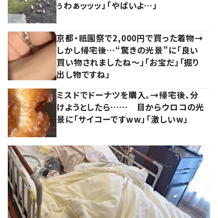
ぅわぁッッッ」「やばいよ…」
京都・祇園祭で2,000円で買った着物→
しかし帰宅後…“驚きの光景”に「良い
買い物されましたね～」「お宝だ」「掘り
出し物ですね」
ミスドでドーナツを購入。→帰宅後、分
けようとしたら…… 目からウロコの光
景に「サイコーですww」「激しいw」