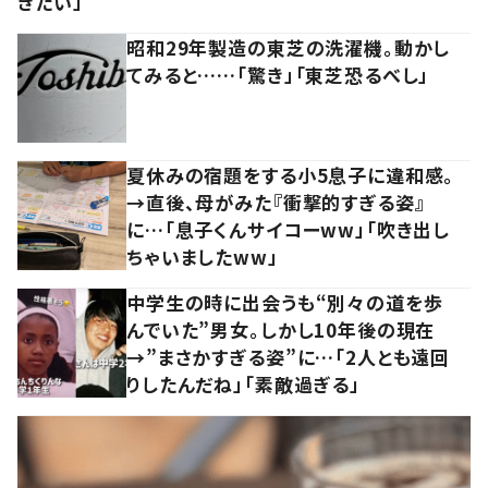
きたい」
昭和29年製造の東芝の洗濯機。動かし
てみると……「驚き」「東芝恐るべし」
夏休みの宿題をする小5息子に違和感。
→直後、母がみた『衝撃的すぎる姿』
に…「息子くんサイコーww」「吹き出し
ちゃいましたww」
中学生の時に出会うも“別々の道を歩
んでいた”男女。しかし10年後の現在
→”まさかすぎる姿”に…「2人とも遠回
りしたんだね」「素敵過ぎる」