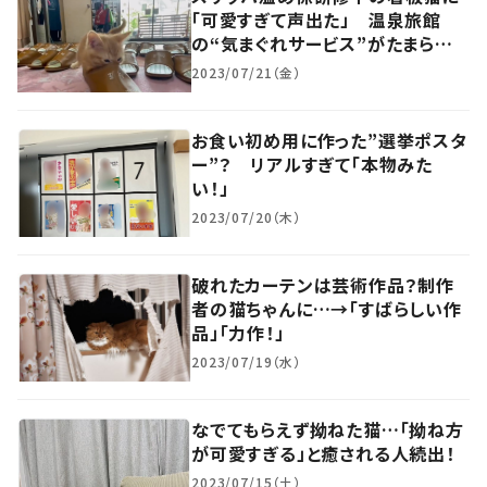
「可愛すぎて声出た」 温泉旅館
の“気まぐれサービス”がたまらな
い…！
2023/07/21（金）
お食い初め用に作った”選挙ポスタ
ー”？ リアルすぎて「本物みた
い！」
2023/07/20（木）
破れたカーテンは芸術作品？制作
者の猫ちゃんに…→「すばらしい作
品」「力作！」
2023/07/19（水）
なでてもらえず拗ねた猫…「拗ね方
が可愛すぎる」と癒される人続出！
2023/07/15（土）