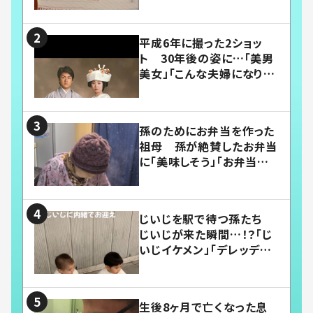
平成6年に撮った2ショッ
ト 30年後の姿に…「美男
美女」「こんな夫婦になりた
い」
孫のためにお弁当を作った
祖母 孫が絶賛したお弁当
に「美味しそう」「お弁当すご
い」
じいじを駅で待つ孫たち
じいじが来た瞬間…！？「じ
いじイケメン」「デレッデレ」
「嬉しくて可愛くてたまらな
い」「幸せになれる」
生後8ヶ月で亡くなった息