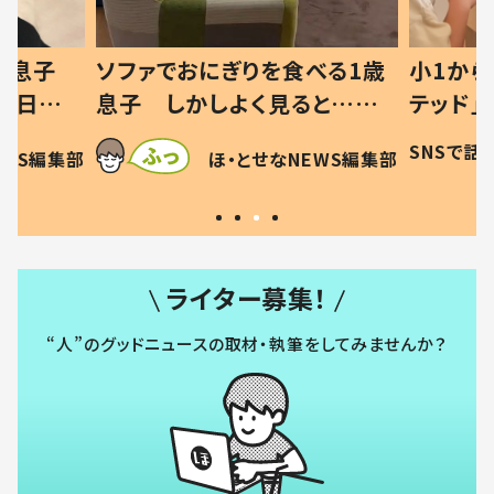
おにぎりを食べる1歳
小1から不登校、息子は「ギ
しかしよく見ると…母
テッド」だった 父が“ウチ
すべてを察した母の投稿
食”を作り続ける理由とは 
SNSで話題
ほ・とせなNEWS
ほ・とせなNEWS編集部
いから許す！」「現行
和の親 #令和の子
ライター募集！
“人”のグッドニュースの取材・執筆をしてみませんか？