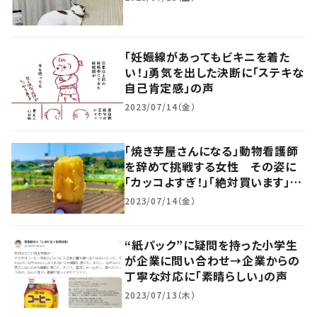
「妊娠線があってもビキニを着た
い！」勇気を出した決断に「ステキな
自己肯定感」の声
2023/07/14（金）
「焼き芋屋さんになる」動物看護師
を辞めて挑戦する女性 その姿に
「カッコよすぎ！」「絶対買います」の
声
2023/07/14（金）
“紙パック”に疑問を持った小学生
が企業に問い合わせ→企業からの
丁寧な対応に「素晴らしい」の声
2023/07/13（木）