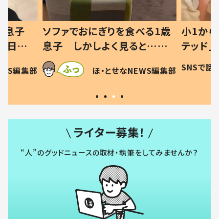
食べる1歳
小1から不登校、息子は「ギフ
ひ孫
見ると…母
テッド」だった 父が“ウチ給
が、
した母の投稿
食”を作り続ける理由とは #令
に「涙
SNSで話題
ほ・とせなNEWS編集部
NEWS編集部
！」「現行
和の親 #令和の子
方ない
ライター募集！
“人”のグッドニュースの取材・執筆をしてみませんか？