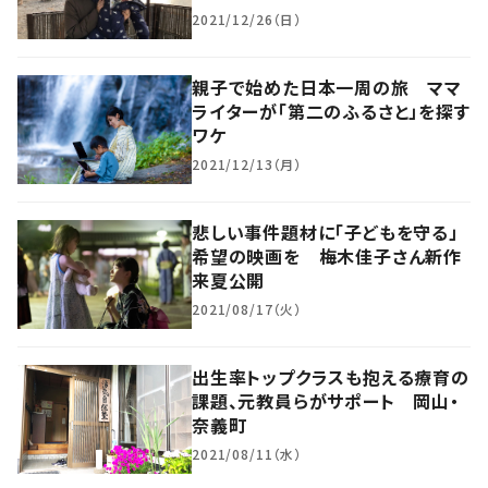
2021/12/26（日）
親子で始めた日本一周の旅 ママ
ライターが「第二のふるさと」を探す
ワケ
2021/12/13（月）
悲しい事件題材に「子どもを守る」
希望の映画を 梅木佳子さん新作
来夏公開
2021/08/17（火）
出生率トップクラスも抱える療育の
課題、元教員らがサポート 岡山・
奈義町
2021/08/11（水）