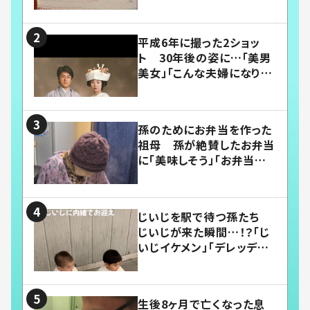
平成6年に撮った2ショッ
ト 30年後の姿に…「美男
美女」「こんな夫婦になりた
い」
孫のためにお弁当を作った
祖母 孫が絶賛したお弁当
に「美味しそう」「お弁当すご
い」
じいじを駅で待つ孫たち
じいじが来た瞬間…！？「じ
いじイケメン」「デレッデレ」
「嬉しくて可愛くてたまらな
い」「幸せになれる」
生後8ヶ月で亡くなった息