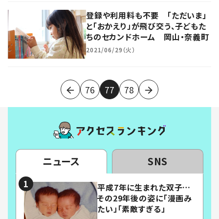
登録や利用料も不要 「ただいま」
と「おかえり」が飛び交う、子どもた
ちのセカンドホーム 岡山・奈義町
2021/06/29（火）
76
77
78
ニュース
SNS
平成7年に生まれた双子…
その29年後の姿に「漫画み
たい」「素敵すぎる」