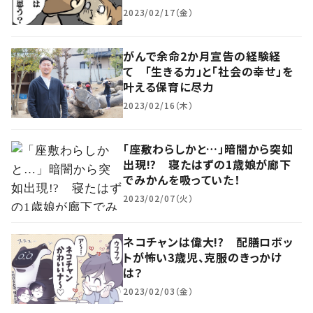
2023/02/17（金）
がんで余命2か月宣告の経験経
て 「生きる力」と「社会の幸せ」を
叶える保育に尽力
2023/02/16（木）
「座敷わらしかと…」暗闇から突如
出現!? 寝たはずの1歳娘が廊下
でみかんを吸っていた！
2023/02/07（火）
ネコチャンは偉大!? 配膳ロボッ
トが怖い3歳児、克服のきっかけ
は？
2023/02/03（金）