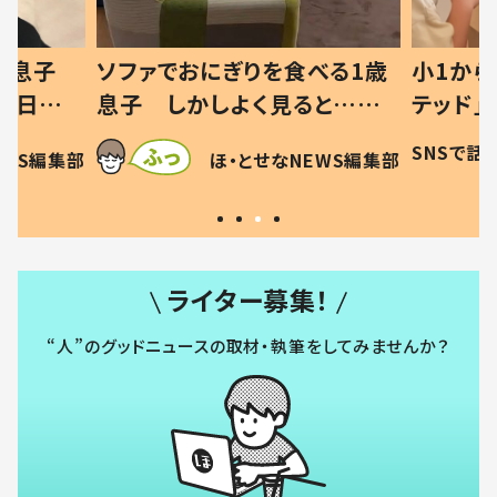
べる1歳
小1から不登校、息子は「ギフ
ひ孫にデ
と…母
テッド」だった 父が“ウチ給
が、抱っ
母の投稿
食”を作り続ける理由とは #令
に「涙が
SNSで話題
ほ・とせなNEWS編集部
EWS編集部
「現行
和の親 #令和の子
方ない」
ライター募集！
“人”のグッドニュースの取材・執筆をしてみませんか？