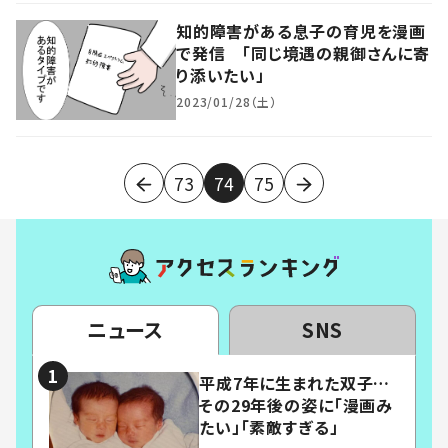
知的障害がある息子の育児を漫画
で発信 「同じ境遇の親御さんに寄
り添いたい」
2023/01/28（土）
73
74
75
ニュース
SNS
平成7年に生まれた双子…
その29年後の姿に「漫画み
たい」「素敵すぎる」