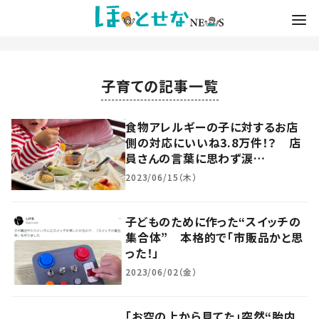
子育ての記事一覧
食物アレルギーの子に対するお店
側の対応にいいね3.8万件！？ 店
員さんの言葉に思わず涙…
2023/06/15（木）
子どものために作った“スイッチの
集合体” 本格的で「市販品かと思
った！」
2023/06/02（金）
「お空の上から見てた」突然“胎内