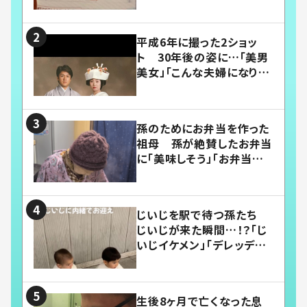
平成6年に撮った2ショッ
ト 30年後の姿に…「美男
美女」「こんな夫婦になりた
い」
孫のためにお弁当を作った
祖母 孫が絶賛したお弁当
に「美味しそう」「お弁当すご
い」
じいじを駅で待つ孫たち
じいじが来た瞬間…！？「じ
いじイケメン」「デレッデレ」
「嬉しくて可愛くてたまらな
い」「幸せになれる」
生後8ヶ月で亡くなった息