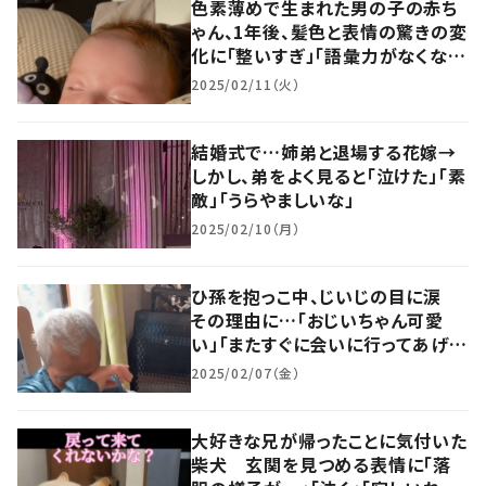
色素薄めで生まれた男の子の赤ち
ゃん、1年後、髪色と表情の驚きの変
化に「整いすぎ」「語彙力がなくな
る」「天使だ」「尊い」の声
2025/02/11（火）
結婚式で…姉弟と退場する花嫁→
しかし、弟をよく見ると「泣けた」「素
敵」「うらやましいな」
2025/02/10（月）
ひ孫を抱っこ中、じいじの目に涙
その理由に…「おじいちゃん可愛
い」「またすぐに会いに行ってあげて
ね」 「もらい泣きです」
2025/02/07（金）
大好きな兄が帰ったことに気付いた
柴犬 玄関を見つめる表情に「落