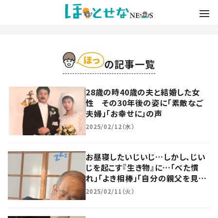
の記事一覧
28歳の時40歳の夫と結婚した女
性 その30年後の姿に「素敵なご
夫婦」「お幸せに」の声
2025/02/12（水）
お昼寝したいじいじ…しかし、じい
じを起こす『生き物』に…「べた慣
れ」「よき相棒」「自分の親父を見て
るよう」
2025/02/11（火）