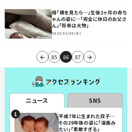
母「横を見たら…」生後2ヶ月の赤ち
ゃんの姿に…「完全に休日のお父さ
ん」「将来は大物」
2025/02/06（木）
85
86
87
ニュース
SNS
平成7年に生まれた双子…
その29年後の姿に「漫画み
たい」「素敵すぎる」