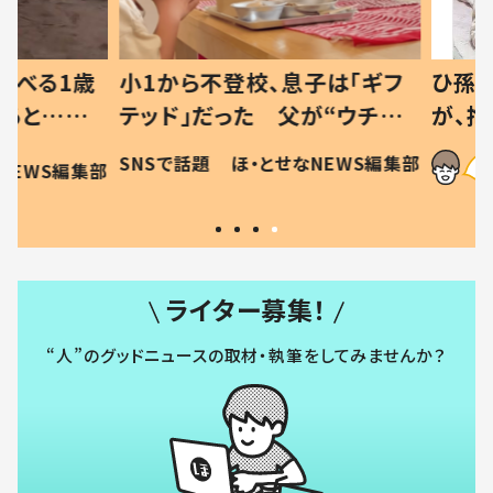
べる1歳
小1から不登校、息子は「ギフ
ひ孫にデ
と…母
テッド」だった 父が“ウチ給
が、抱っ
母の投稿
食”を作り続ける理由とは #令
に「涙が
SNSで話題
ほ・とせなNEWS編集部
EWS編集部
「現行
和の親 #令和の子
方ない」
ライター募集！
“人”のグッドニュースの取材・執筆をしてみませんか？