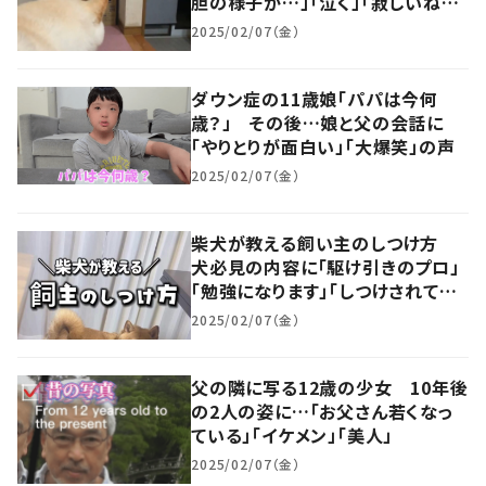
胆の様子が…」「泣く」「寂しいね」
の声
2025/02/07（金）
ダウン症の11歳娘「パパは今何
歳？」 その後…娘と父の会話に
「やりとりが面白い」「大爆笑」の声
2025/02/07（金）
柴犬が教える飼い主のしつけ方
犬必見の内容に「駆け引きのプロ」
「勉強になります」「しつけされてた
とは…」
2025/02/07（金）
父の隣に写る12歳の少女 10年後
の2人の姿に…「お父さん若くなっ
ている」「イケメン」「美人」
2025/02/07（金）