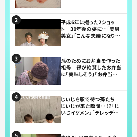
平成6年に撮った2ショッ
ト 30年後の姿に…「美男
美女」「こんな夫婦になりた
い」
孫のためにお弁当を作った
祖母 孫が絶賛したお弁当
に「美味しそう」「お弁当すご
い」
じいじを駅で待つ孫たち
じいじが来た瞬間…！？「じ
いじイケメン」「デレッデレ」
「嬉しくて可愛くてたまらな
い」「幸せになれる」