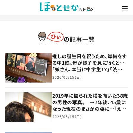
の記事一覧
推しの誕生日を祝うため、準備をす
る中1娘。母が様子を見に行くと…
「娘さん、本当に中学生！？」「渋
い…！」「将来有望すぎる」
2026/03/15（日）
2019年に撮られた横を向いた38歳
の男性の写真。 →7年後、45歳に
なった現在のまさかの姿に…「えぇ
ぇ！？」「イケメン」「3度見しました」
2026/03/15（日）