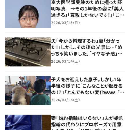
京大医学部受験のために撮った証
明写真 →その1年後の姿に「美人
過ぎる」「尊敬しかないです！」「これ
は嫉妬されるわ」
2026/03/15（日）
夫「今から料理するわ」妻「分かっ
た！」しかし、その後の光景に…「め
っちゃ笑いました」「イヤな予感」
「え！なになに？」
2026/03/14（土）
子犬をお迎えした息子。しかし1年
半後の様子に「こんなことが起きる
の！？」「とんでもない変化ｗｗｗ」「物
凄い」「感激」
2026/03/14（土）
妻「婚約指輪はいらない」夫が婚約
指輪の代わりにプロポーズで用意