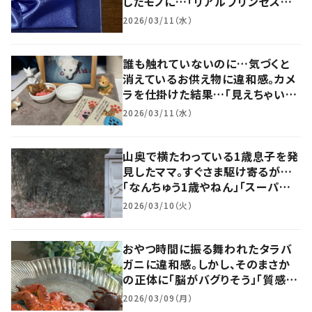
したモノに…「リアルプリンセスじ
ゃないですか！」「ロマンティック」
2026/03/11（水）
「素敵すぎる」
誰も触れていないのに…気づくと
消えているお供え物に違和感。カメ
ラを仕掛けた結果…「見えちゃいま
した！」「霊感ないのにハッキリ！」
2026/03/11（水）
山奥で横たわっている1歳息子を発
見したママ。すぐさま駆け寄るが…
「なんちゅう1歳やねん」「スーパー
赤ちゃん！」
2026/03/10（火）
おやつ時間に振る舞われたタラバ
ガニに違和感。しかし、そのまさか
の正体に「脳がバグりそう」「質感の
出し方も凄すぎ」
2026/03/09（月）