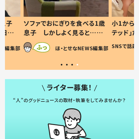
べる1歳
小1から不登校、息子は「ギフ
ひ孫にデ
と…母
テッド」だった 父が“ウチ給
が、抱っ
母の投稿
食”を作り続ける理由とは #令
に「涙が
SNSで話題
ほ・とせなNEWS編集部
EWS編集部
「現行
和の親 #令和の子
方ない」
ライター募集！
“人”のグッドニュースの取材・執筆をしてみませんか？