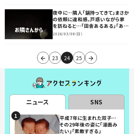
夜中に…隣人「鍋持ってきて」まさか
の依頼に違和感。戸惑いながら家
を訪ねると…「田舎あるある」「あり
がたいですね〜」「良き日本の冬の
2026/03/08（日）
風景」
23
24
25
ニュース
SNS
平成7年に生まれた双子…
その29年後の姿に「漫画み
たい」「素敵すぎる」