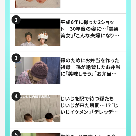
平成6年に撮った2ショッ
ト 30年後の姿に…「美男
美女」「こんな夫婦になりた
い」
孫のためにお弁当を作った
祖母 孫が絶賛したお弁当
に「美味しそう」「お弁当すご
い」
じいじを駅で待つ孫たち
じいじが来た瞬間…！？「じ
いじイケメン」「デレッデレ」
「嬉しくて可愛くてたまらな
い」「幸せになれる」