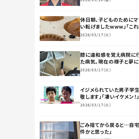
休日朝、子どものためにマ
い転げましたwww」「こ
2026/03/17（火）
膝に違和感を覚え病院に行
た病気。現在の様子と夢
2026/03/17（火）
イジメられていた男子学生
敬します」「凄いイケメン！」
2026/03/17（火）
ごみ捨てから戻ると…自宅
件かと思った」