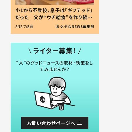
小1から不登校、息子は「ギフテッド」
だった 父が“ウチ給食”を作り続け
る理由とは #令和の親 #令和の子
SNSで話題
ほ・とせなNEWS編集部
ライター募集！
“人”のグッドニュースの取材・執筆をし
てみませんか？
お問い合わせページへ