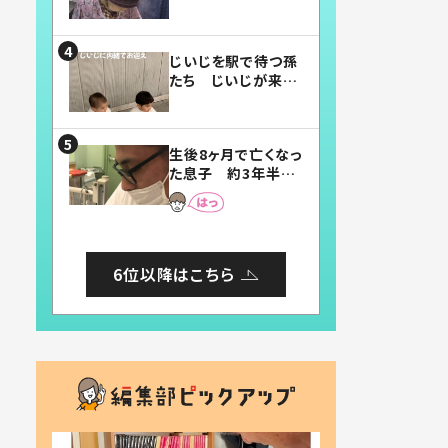
賛したお弁当に「美
味しそう」「お弁当す
ごい」
じいじを駅で待つ孫
たち じいじが来た
瞬間…！？「じいじイ
ケメン」「デレッデレ」
「嬉しくて可愛くてた
生後8ヶ月で亡くなっ
まらない」「幸せにな
た息子 約3年半
れる」
後、当時の妻の日記
に書いてあった本音
とは
6位以降はこちら