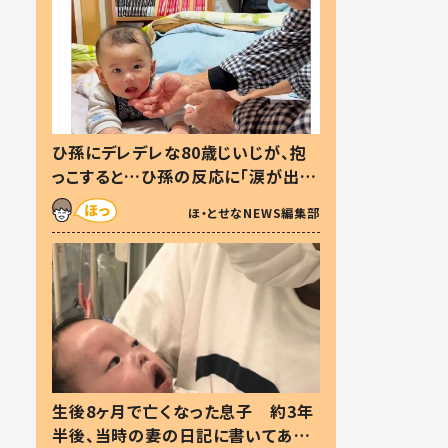
ひ孫にデレデレな80歳じいじが、抱
っこすると…ひ孫の反応に「涙が出ま
した」「可愛くて仕方ない」
ほ・とせなNEWS編集部
生後8ヶ月で亡くなった息子 約3年
半後、当時の妻の日記に書いてあっ