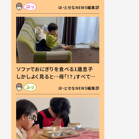
た本音とは
ほ・とせなNEWS編集部
ソファでおにぎりを食べる1歳息子
しかしよく見ると…母「！？」すべてを
察した母の投稿に「可愛いから許
ほ・とせなNEWS編集部
す！」「現行犯〜」