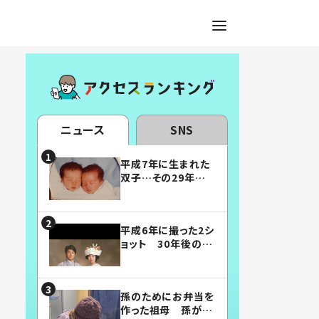
ニュース
SNS
平成7年に生まれた
双子…その29年後
の姿に「漫画みたい」
「素敵すぎる」
平成6年に撮った2シ
ョット 30年後の姿
に…「美男美女」「こ
んな夫婦になりた
い」
孫のためにお弁当を
作った祖母 孫が絶