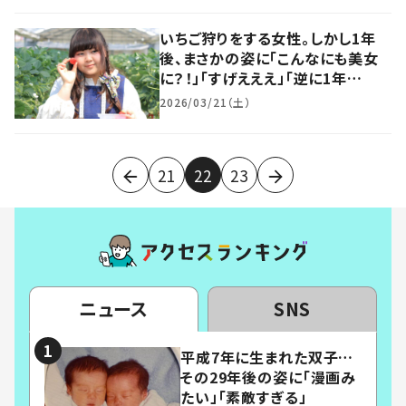
いちご狩りをする女性。しかし1年
後、まさかの姿に「こんなにも美女
に？！」「すげえええ」「逆に1年
で！？！？」
2026/03/21（土）
21
22
23
ニュース
SNS
平成7年に生まれた双子…
その29年後の姿に「漫画み
たい」「素敵すぎる」