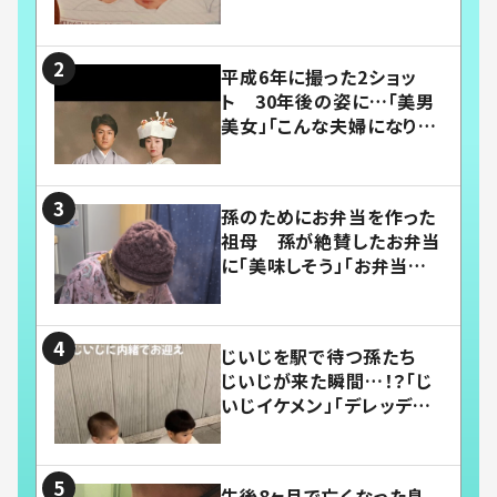
平成6年に撮った2ショッ
ト 30年後の姿に…「美男
美女」「こんな夫婦になりた
い」
孫のためにお弁当を作った
祖母 孫が絶賛したお弁当
に「美味しそう」「お弁当すご
い」
じいじを駅で待つ孫たち
じいじが来た瞬間…！？「じ
いじイケメン」「デレッデレ」
「嬉しくて可愛くてたまらな
い」「幸せになれる」
生後8ヶ月で亡くなった息