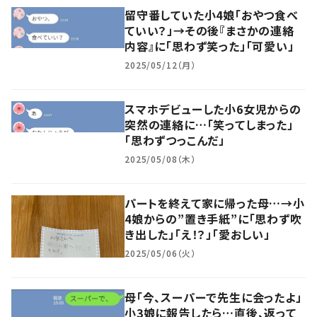
留守番していた小4娘「おやつ食べ
ていい？」→その後『まさかの連絡
内容』に「思わず笑った」「可愛い」
2025/05/12（月）
スマホデビューした小6女児からの
突然の連絡に…「笑ってしまった」
「思わずつっこんだ」
2025/05/08（木）
パートを終えて家に帰った母…→小
4娘からの”置き手紙”に「思わず吹
き出した」「え！？」「愛おしい」
2025/05/06（火）
母「今、スーパーで先生に会ったよ」
小3娘に報告したら…直後、返って