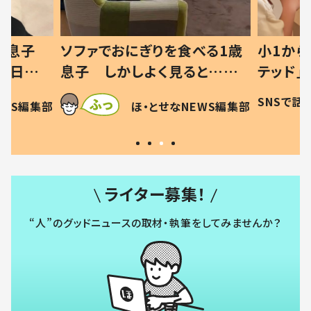
った息子
ソファでおにぎりを食べる1歳
小1から
の日記に
息子 しかしよく見ると…母
テッド」
は
「！？」すべてを察した母の投稿
食”を作
SNSで話
EWS編集部
ほ・とせなNEWS編集部
に「可愛いから許す！」「現行
和の親 
犯〜」
ライター募集！
“人”のグッドニュースの取材・執筆をしてみませんか？