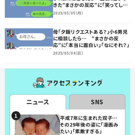
きた”まさかの反応”に「笑ってしま
った」「本当にほっこり」
2025/05/05（月）
母「夕飯リクエストある？」小6男児
に相談したら… ”まさかの反
応”に「本当に面白い」「なにそれ？」
2025/05/04（日）
ニュース
SNS
平成7年に生まれた双子…
その29年後の姿に「漫画み
たい」「素敵すぎる」