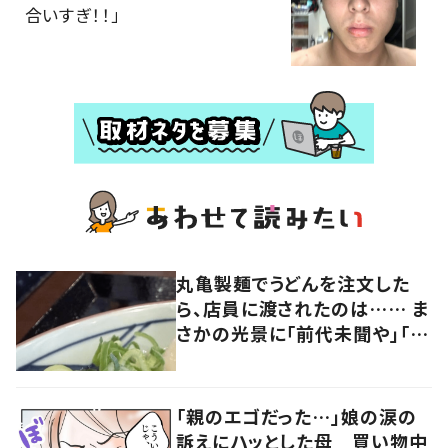
合いすぎ！！」
丸亀製麺でうどんを注文した
ら、店員に渡されたのは…… ま
さかの光景に「前代未聞や」「新
手のプロポーズでは？」「運命感
じます」「何かいいことありそう」
「親のエゴだった…」娘の涙の
訴えにハッとした母 買い物中