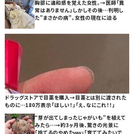
胸部に違和感を覚えた女性。→医師「異
常はありません」しかしその後…判明し
た”まさかの病”。女性の現在に迫る
ドラッグストアで目薬を購入→目薬とは別に渡された
ものに…180万表示「ほしい！」「え、なにこれ！！」
“芽が出てしまったじゃがいも”を植えて
みたら…→約3ヶ月後、驚きの光景に
「捨てるのやめたｗｗ」「育ててみたいで