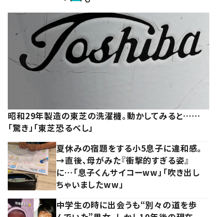
昭和29年製造の東芝の洗濯機。動かしてみると……
「驚き」「東芝恐るべし」
夏休みの宿題をする小5息子に違和感。
→直後、母がみた『衝撃的すぎる姿』
に…「息子くんサイコーww」「吹き出し
ちゃいましたww」
中学生の時に出会うも“別々の道を歩
んでいた”男女。しかし10年後の現在