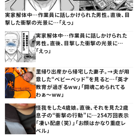
実家解体中…作業員に話しかけられた男性。直後、目
撃した衝撃の光景に…「えっ」
実家解体中…作業員に話しかけられた
男性。直後、目撃した衝撃の光景に…
「えっ」
里帰り出産から帰宅した妻子。→夫が用
意した“ベビーベッド”を見ると…「英才
教育が過ぎるww」「闘魂こめられてる
わぁ～ww」
怪我をした4歳娘。直後、それを見た2歳
息子の“衝撃の行動”に…254万回表示
「凄い配慮（笑）」「お顔はかなり重症レ
ベル」