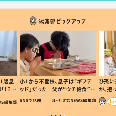
1歳息
小1から不登校、息子は「ギフテ
ひ孫に
「！？」
ッド」だった 父が“ウチ給食”を
が、抱
に「可愛
作り続ける理由とは #令和の親
「涙が
SNSで話題
ほ・とせなNEWS編集部
WS編集部
#令和の子
い」