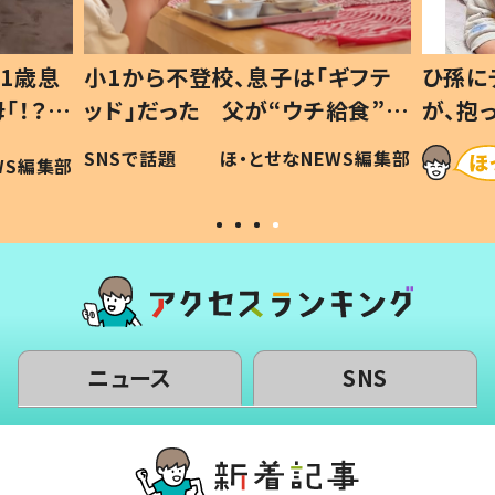
1歳息
小1から不登校、息子は「ギフテ
ひ孫に
「！？」
ッド」だった 父が“ウチ給食”を
が、抱
に「可愛
作り続ける理由とは #令和の親
「涙が
SNSで話題
ほ・とせなNEWS編集部
WS編集部
#令和の子
い」
ニュース
SNS