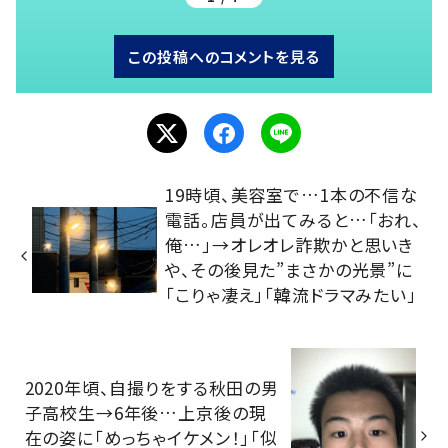
この投稿へのコメントを見る
19時頃、美容室で…1本の不信な
電話。店員が出てみると…「おれ、
俺…」→オレオレ詐欺かと思いき
や、その後見た”まさかの光景”に
「こりゃ凄え」「韓流ドラマみたい」
2020年頃、自撮りをする秋田の男
子高校生→6年後…上京後の現
在の姿に「めっちゃイケメン！」「似