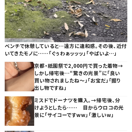
ベンチで休憩していると…遠方に違和感。その後、近付
いてきたモノに……「ぐぅわぁッッッ」「やばいよ…」
京都・祇園祭で2,000円で買った着物→
しかし帰宅後…“驚きの光景”に「良い
買い物されましたね～」「お宝だ」「掘り
出し物ですね」
ミスドでドーナツを購入。→帰宅後、分
けようとしたら…… 目からウロコの光
景に「サイコーですww」「激しいw」