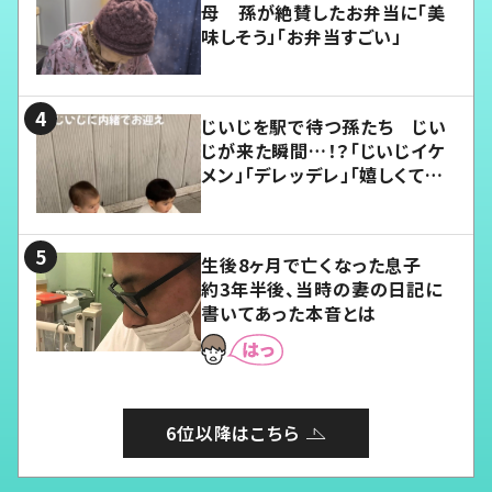
母 孫が絶賛したお弁当に「美
味しそう」「お弁当すごい」
じいじを駅で待つ孫たち じい
じが来た瞬間…！？「じいじイケ
メン」「デレッデレ」「嬉しくて可
愛くてたまらない」「幸せになれ
る」
生後8ヶ月で亡くなった息子
約3年半後、当時の妻の日記に
書いてあった本音とは
6位以降はこちら