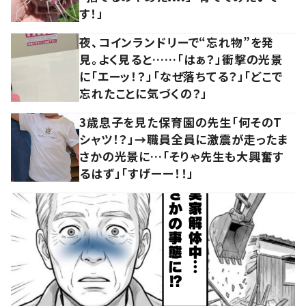
す！」
夜、コインランドリーで“忘れ物”を発
見。よく見ると……「はぁ？」衝撃の光景
に「エーッ！？」「なぜ落ちてる？」「どこで
忘れたことに気づくの？」
3歳息子を見た保育園の先生「何そのT
シャツ！？」→職員全員に激震が走ったま
さかの光景に…「そりゃ先生も大興奮す
るはず」「すげーー！！」