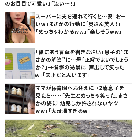
のお目目で可愛い」「渋い～！」
スーパーに夫を連れて行くと…妻「おー
いw」まさかの行動に「奥さん美人！」
「めっちゃわかるww」「楽しそうww」
「絵にあう言葉を書きなさい」息子の”ま
さかの解答”に…母「正解でよいでしょう
か？」→衝撃の光景に「声出して笑った
ｗ」「天才だと思います」
ママが保育園へお迎えに→2歳息子を
見たら……「先生とめっちゃ笑った」まさ
かの姿に「幼児しか許されないヤツ
ww」「大渋滞すぎるw」