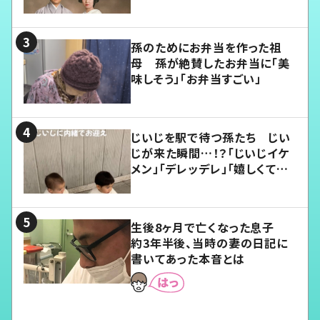
孫のためにお弁当を作った祖
母 孫が絶賛したお弁当に「美
味しそう」「お弁当すごい」
じいじを駅で待つ孫たち じい
じが来た瞬間…！？「じいじイケ
メン」「デレッデレ」「嬉しくて可
愛くてたまらない」「幸せになれ
る」
生後8ヶ月で亡くなった息子
約3年半後、当時の妻の日記に
書いてあった本音とは