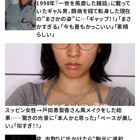
1998年『一世を風靡した雑誌』に載って
いたギャル男。闘病を経て転身した現在
の”まさかの姿”に…「ギャップ！！」「まさ
かすぎる」「今も昔もかっこいい」「素晴
らしい」
スッピン女性→戸田恵梨香さん風メイクをした結
果……驚きの光景に「本人かと思った」「ベースが美し
い」「似すぎ！！」
夜、虫取りに出かけたら“胸元に違和