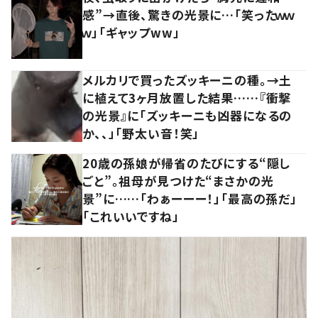
感”→直後、驚きの光景に…「笑ったｗｗ
ｗ」「ギャップww」
メルカリで買ったズッキーニの種。→土
に植えて3ヶ月放置した結果……『衝撃
の光景』に「ズッキーニも凶器になるの
か、、」「野太い音！笑」
20歳の孫娘が帰省のたびにする“隠し
ごと”。祖母が見つけた“まさかの光
景”に……「わぁーーー！」「最高の孫だ」
「これいいですね」