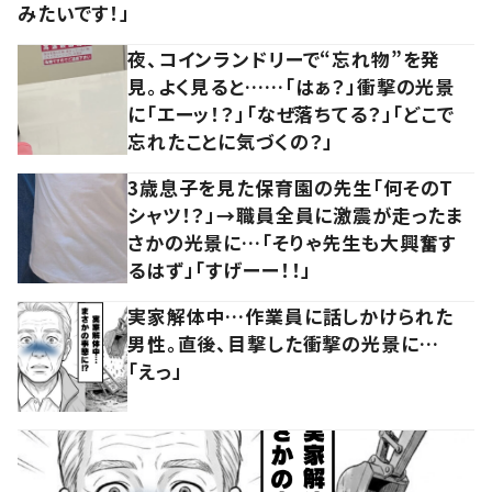
みたいです！」
夜、コインランドリーで“忘れ物”を発
見。よく見ると……「はぁ？」衝撃の光景
に「エーッ！？」「なぜ落ちてる？」「どこで
忘れたことに気づくの？」
3歳息子を見た保育園の先生「何そのT
シャツ！？」→職員全員に激震が走ったま
さかの光景に…「そりゃ先生も大興奮す
るはず」「すげーー！！」
実家解体中…作業員に話しかけられた
男性。直後、目撃した衝撃の光景に…
「えっ」