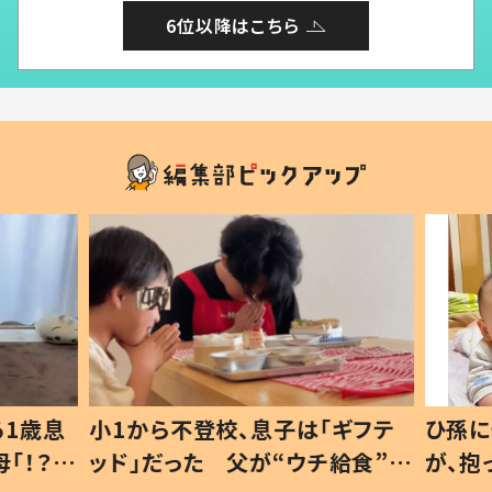
6位以降はこちら
1歳息
小1から不登校、息子は「ギフテ
ひ孫に
「！？」
ッド」だった 父が“ウチ給食”を
が、抱