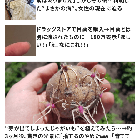
常はありません」しかしその後…判明し
た”まさかの病”。女性の現在に迫る
ドラッグストアで目薬を購入→目薬とは
別に渡されたものに…180万表示「ほし
い！」「え、なにこれ！！」
“芽が出てしまったじゃがいも”を植えてみたら…→約
3ヶ月後、驚きの光景に「捨てるのやめたｗｗ」「育てて