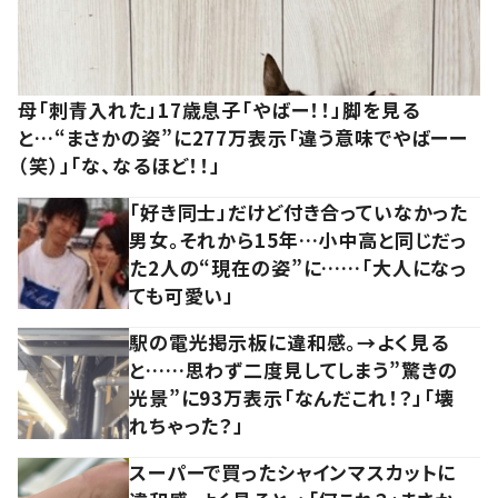
母「刺青入れた」17歳息子「やばー！！」脚を見る
と…“まさかの姿”に277万表示「違う意味でやばーー
（笑）」「な、なるほど！！」
「好き同士」だけど付き合っていなかった
男女。それから15年…小中高と同じだっ
た2人の“現在の姿”に……「大人になっ
ても可愛い」
駅の電光掲示板に違和感。→よく見る
と……思わず二度見してしまう”驚きの
光景”に93万表示「なんだこれ！？」「壊
れちゃった？」
スーパーで買ったシャインマスカットに