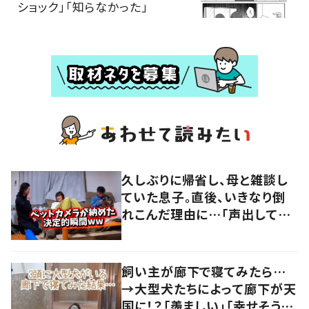
ショック」「知らなかった」
久しぶりに帰省し、母と雑談し
ていた息子。直後、いきなり倒
れこんだ理由に…「声出して笑
った」「もはやコント」「災難すぎ
て」
飼い主が廊下で寝てみたら…
→大型犬たちによって廊下が天
国に！？「羨ましい」「幸せそう」