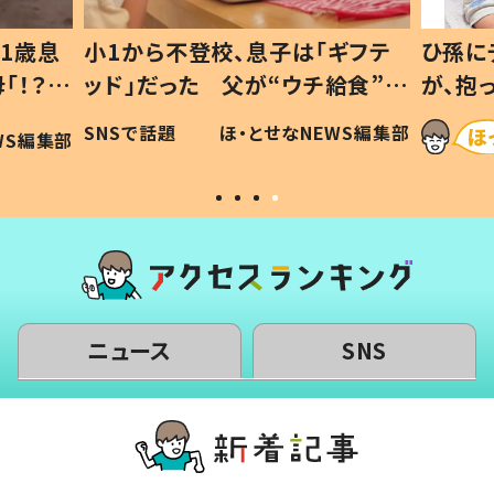
1歳息
小1から不登校、息子は「ギフテ
ひ孫に
「！？」
ッド」だった 父が“ウチ給食”を
が、抱
に「可愛
作り続ける理由とは #令和の親
「涙が
SNSで話題
ほ・とせなNEWS編集部
WS編集部
#令和の子
い」
ニュース
SNS