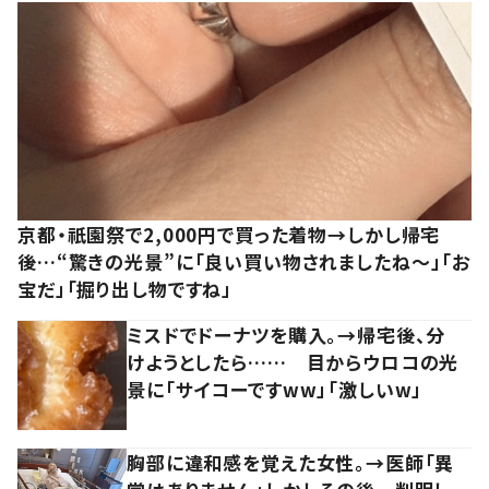
京都・祇園祭で2,000円で買った着物→しかし帰宅
後…“驚きの光景”に「良い買い物されましたね～」「お
宝だ」「掘り出し物ですね」
ミスドでドーナツを購入。→帰宅後、分
けようとしたら…… 目からウロコの光
景に「サイコーですww」「激しいw」
胸部に違和感を覚えた女性。→医師「異