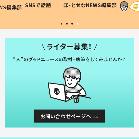
に「可愛
作り続ける理由とは #令和の親
「涙が
SNSで話題
ほ・とせなNEWS編集部
WS編集部
#令和の子
い」
ライター募集！
“人”のグッドニュースの取材・執筆をしてみませんか？
お問い合わせページへ