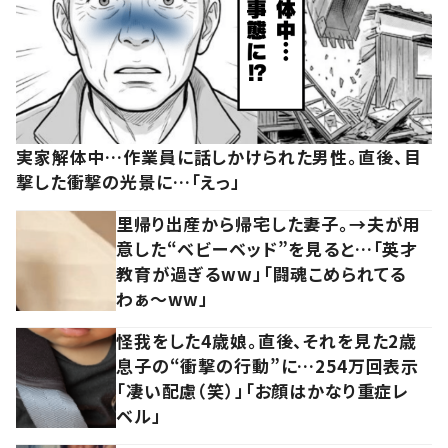
実家解体中…作業員に話しかけられた男性。直後、目
撃した衝撃の光景に…「えっ」
里帰り出産から帰宅した妻子。→夫が用
意した“ベビーベッド”を見ると…「英才
教育が過ぎるww」「闘魂こめられてる
わぁ～ww」
怪我をした4歳娘。直後、それを見た2歳
息子の“衝撃の行動”に…254万回表示
「凄い配慮（笑）」「お顔はかなり重症レ
ベル」