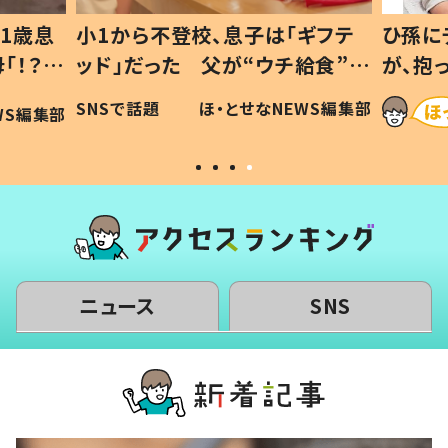
1歳息
小1から不登校、息子は「ギフテ
ひ孫に
「！？」
ッド」だった 父が“ウチ給食”を
が、抱
に「可愛
作り続ける理由とは #令和の親
「涙が
SNSで話題
ほ・とせなNEWS編集部
WS編集部
#令和の子
い」
ニュース
SNS