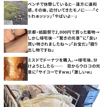
ベンチで休憩していると…遠方に違和
感。その後、近付いてきたモノに……「ぐ
ぅわぁッッッ」「やばいよ…」
京都・祇園祭で2,000円で買った着物→
しかし帰宅後…“驚きの光景”に「良い
買い物されましたね～」「お宝だ」「掘り
出し物ですね」
ミスドでドーナツを購入。→帰宅後、分
けようとしたら…… 目からウロコの光
景に「サイコーですww」「激しいw」