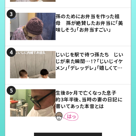
孫のためにお弁当を作った祖
母 孫が絶賛したお弁当に「美
味しそう」「お弁当すごい」
じいじを駅で待つ孫たち じい
じが来た瞬間…！？「じいじイケ
メン」「デレッデレ」「嬉しくて可
愛くてたまらない」「幸せになれ
る」
生後8ヶ月で亡くなった息子
約3年半後、当時の妻の日記に
書いてあった本音とは