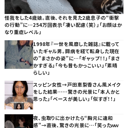
怪我をした4歳娘。直後、それを見た2歳息子の“衝撃
の行動”に…254万回表示「凄い配慮（笑）」「お顔はか
なり重症レベル」
1998年『一世を風靡した雑誌』に載って
いたギャル男。闘病を経て転身した現在
の”まさかの姿”に…「ギャップ！！」「まさ
かすぎる」「今も昔もかっこいい」「素晴
らしい」
スッピン女性→戸田恵梨香さん風メイク
をした結果……驚きの光景に「本人かと
思った」「ベースが美しい」「似すぎ！！」
夜、虫取りに出かけたら“胸元に違和
感”→直後、驚きの光景に…「笑ったｗｗ