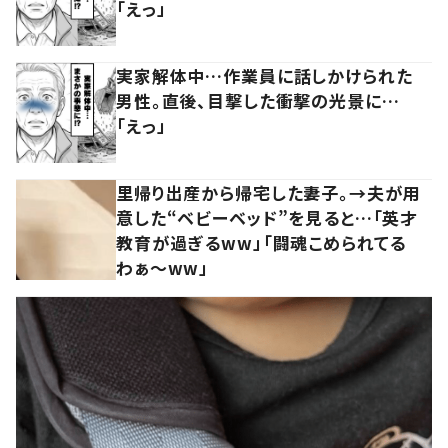
「えっ」
実家解体中…作業員に話しかけられた
男性。直後、目撃した衝撃の光景に…
「えっ」
里帰り出産から帰宅した妻子。→夫が用
意した“ベビーベッド”を見ると…「英才
教育が過ぎるww」「闘魂こめられてる
わぁ～ww」