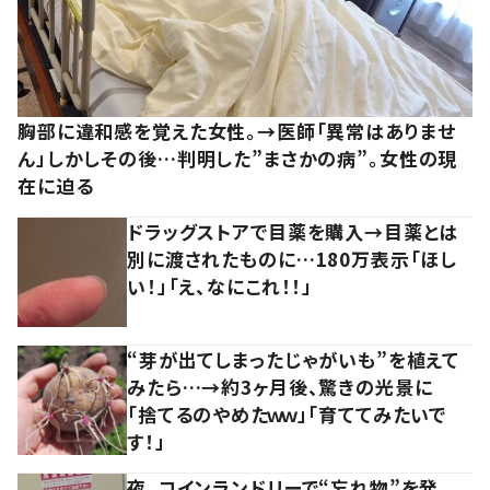
胸部に違和感を覚えた女性。→医師「異常はありませ
ん」しかしその後…判明した”まさかの病”。女性の現
在に迫る
ドラッグストアで目薬を購入→目薬とは
別に渡されたものに…180万表示「ほし
い！」「え、なにこれ！！」
“芽が出てしまったじゃがいも”を植えて
みたら…→約3ヶ月後、驚きの光景に
「捨てるのやめたｗｗ」「育ててみたいで
す！」
夜、コインランドリーで“忘れ物”を発