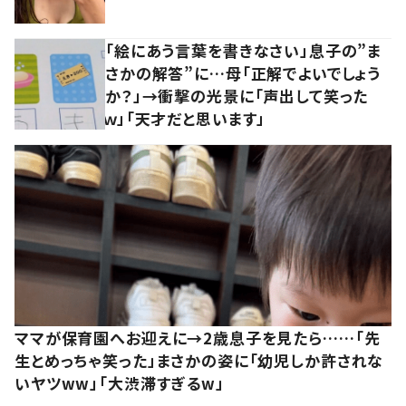
「絵にあう言葉を書きなさい」息子の”ま
さかの解答”に…母「正解でよいでしょう
か？」→衝撃の光景に「声出して笑った
ｗ」「天才だと思います」
ママが保育園へお迎えに→2歳息子を見たら……「先
生とめっちゃ笑った」まさかの姿に「幼児しか許されな
いヤツww」「大渋滞すぎるw」