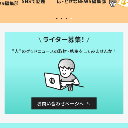
SNSで話題
ほ・とせなNEWS編集部
WS編集部
#令和の子
い」
ライター募集！
“人”のグッドニュースの取材・執筆をしてみませんか？
お問い合わせページへ