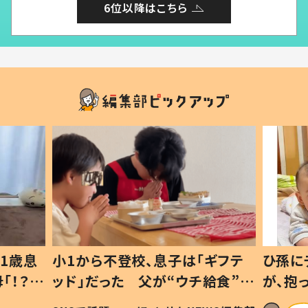
6位以降はこちら
1歳息
小1から不登校、息子は「ギフテ
ひ孫に
「！？」
ッド」だった 父が“ウチ給食”を
が、抱
に「可愛
作り続ける理由とは #令和の親
「涙が