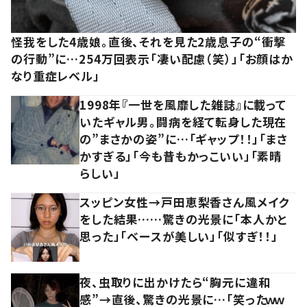
怪我をした4歳娘。直後、それを見た2歳息子の“衝撃
の行動”に…254万回表示「凄い配慮（笑）」「お顔はか
なり重症レベル」
1998年『一世を風靡した雑誌』に載って
いたギャル男。闘病を経て転身した現在
の”まさかの姿”に…「ギャップ！！」「まさ
かすぎる」「今も昔もかっこいい」「素晴
らしい」
スッピン女性→戸田恵梨香さん風メイク
をした結果……驚きの光景に「本人かと
思った」「ベースが美しい」「似すぎ！！」
夜、虫取りに出かけたら“胸元に違和
感”→直後、驚きの光景に…「笑ったｗｗ