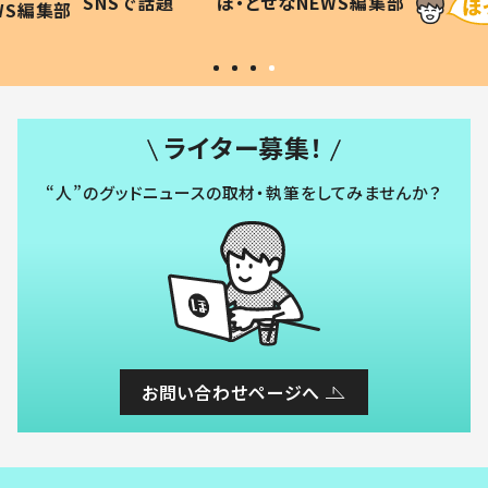
SNSで話題
ほ・とせなNEWS編集部
WS編集部
#令和の子
い」
ライター募集！
“人”のグッドニュースの取材・執筆をしてみませんか？
お問い合わせページへ