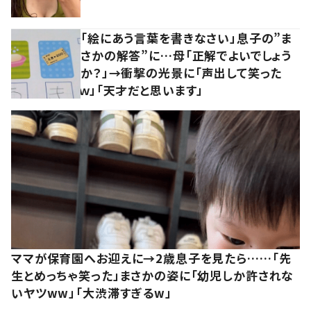
「絵にあう言葉を書きなさい」息子の”ま
さかの解答”に…母「正解でよいでしょう
か？」→衝撃の光景に「声出して笑った
ｗ」「天才だと思います」
ママが保育園へお迎えに→2歳息子を見たら……「先
生とめっちゃ笑った」まさかの姿に「幼児しか許されな
いヤツww」「大渋滞すぎるw」