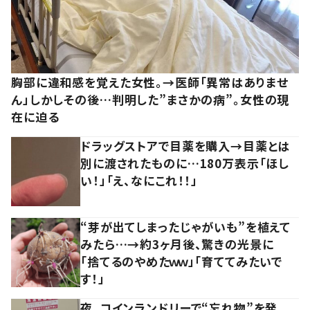
胸部に違和感を覚えた女性。→医師「異常はありませ
ん」しかしその後…判明した”まさかの病”。女性の現
在に迫る
ドラッグストアで目薬を購入→目薬とは
別に渡されたものに…180万表示「ほし
い！」「え、なにこれ！！」
“芽が出てしまったじゃがいも”を植えて
みたら…→約3ヶ月後、驚きの光景に
「捨てるのやめたｗｗ」「育ててみたいで
す！」
夜、コインランドリーで“忘れ物”を発