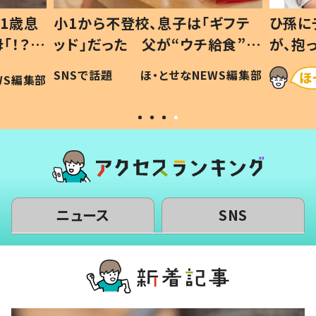
1歳息
小1から不登校、息子は「ギフテ
ひ孫に
「！？」
ッド」だった 父が“ウチ給食”を
が、抱
に「可愛
作り続ける理由とは #令和の親
「涙が
SNSで話題
ほ・とせなNEWS編集部
WS編集部
#令和の子
い」
ニュース
SNS