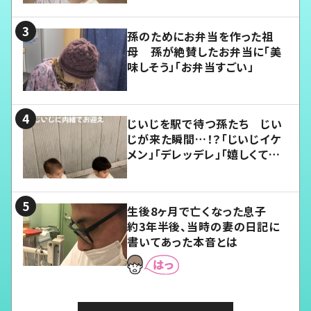
孫のためにお弁当を作った祖
母 孫が絶賛したお弁当に「美
味しそう」「お弁当すごい」
じいじを駅で待つ孫たち じい
じが来た瞬間…！？「じいじイケ
メン」「デレッデレ」「嬉しくて可
愛くてたまらない」「幸せになれ
る」
生後8ヶ月で亡くなった息子
約3年半後、当時の妻の日記に
書いてあった本音とは