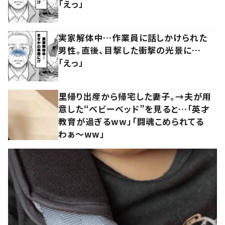
「えっ」
実家解体中…作業員に話しかけられた
男性。直後、目撃した衝撃の光景に…
「えっ」
里帰り出産から帰宅した妻子。→夫が用
意した“ベビーベッド”を見ると…「英才
教育が過ぎるww」「闘魂こめられてる
わぁ～ww」