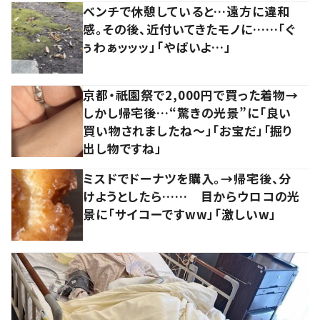
ベンチで休憩していると…遠方に違和
感。その後、近付いてきたモノに……「ぐ
ぅわぁッッッ」「やばいよ…」
京都・祇園祭で2,000円で買った着物→
しかし帰宅後…“驚きの光景”に「良い
買い物されましたね～」「お宝だ」「掘り
出し物ですね」
ミスドでドーナツを購入。→帰宅後、分
けようとしたら…… 目からウロコの光
景に「サイコーですww」「激しいw」