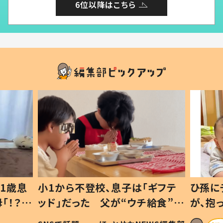
6位以降はこちら
1歳息
小1から不登校、息子は「ギフテ
ひ孫に
「！？」
ッド」だった 父が“ウチ給食”を
が、抱
に「可愛
作り続ける理由とは #令和の親
「涙が