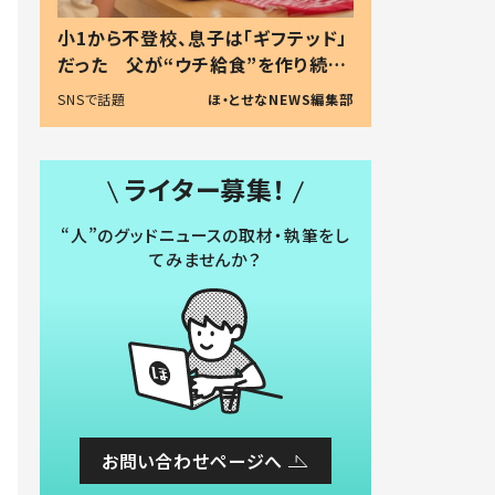
小1から不登校、息子は「ギフテッド」
だった 父が“ウチ給食”を作り続け
る理由とは #令和の親 #令和の子
SNSで話題
ほ・とせなNEWS編集部
ライター募集！
“人”のグッドニュースの取材・執筆をし
てみませんか？
お問い合わせページへ