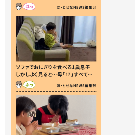
た本音とは
ほ・とせなNEWS編集部
ソファでおにぎりを食べる1歳息子
しかしよく見ると…母「！？」すべてを
察した母の投稿に「可愛いから許
ほ・とせなNEWS編集部
す！」「現行犯〜」