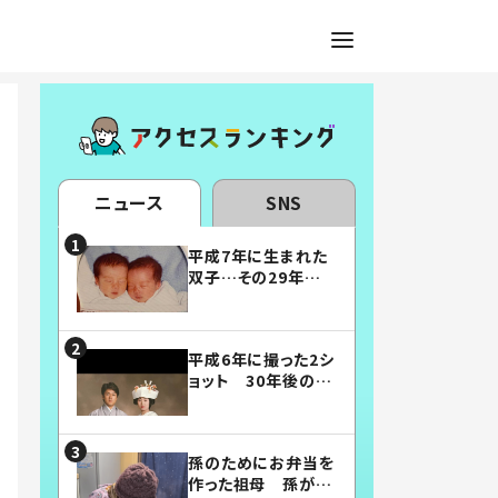
ニュース
SNS
平成7年に生まれた
双子…その29年後
の姿に「漫画みたい」
「素敵すぎる」
平成6年に撮った2シ
ョット 30年後の姿
に…「美男美女」「こ
んな夫婦になりた
い」
孫のためにお弁当を
作った祖母 孫が絶