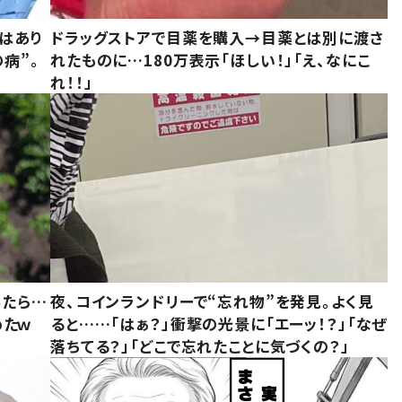
はあり
ドラッグストアで目薬を購入→目薬とは別に渡さ
病”。
れたものに…180万表示「ほしい！」「え、なにこ
れ！！」
みたら…
夜、コインランドリーで“忘れ物”を発見。よく見
めたｗ
ると……「はぁ？」衝撃の光景に「エーッ！？」「なぜ
落ちてる？」「どこで忘れたことに気づくの？」