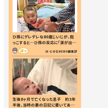
ひ孫にデレデレな80歳じいじが、抱
っこすると…ひ孫の反応に「涙が出ま
した」「可愛くて仕方ない」
ほ・とせなNEWS編集部
生後8ヶ月で亡くなった息子 約3年
半後、当時の妻の日記に書いてあっ