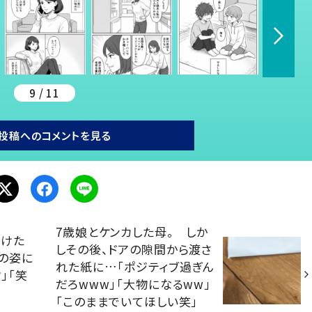
9 / 11
投稿へのコメントを見る
7歳娘とケンカした母。 しか
かけた
しその後、ドアの隙間から渡さ
の姿に
れた紙に…「ポジティブ過ぎん
」「笑
だろwww」「大物になるww」
「このままでいてほしい笑」