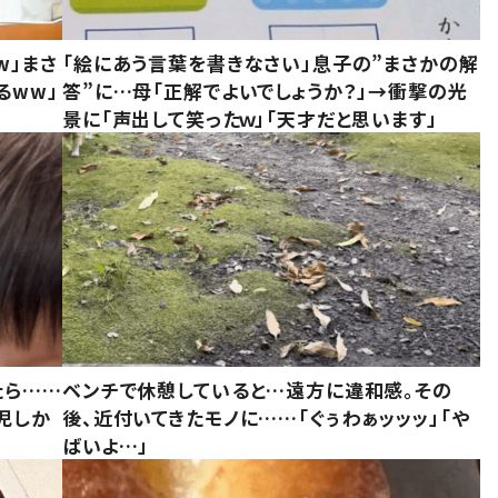
w」まさ
「絵にあう言葉を書きなさい」息子の”まさかの解
るww」
答”に…母「正解でよいでしょうか？」→衝撃の光
景に「声出して笑ったｗ」「天才だと思います」
たら……
ベンチで休憩していると…遠方に違和感。その
児しか
後、近付いてきたモノに……「ぐぅわぁッッッ」「や
ばいよ…」