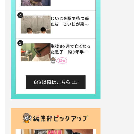
賛したお弁当に「美
味しそう」「お弁当す
ごい」
じいじを駅で待つ孫
たち じいじが来た
瞬間…！？「じいじイ
ケメン」「デレッデレ」
「嬉しくて可愛くてた
生後8ヶ月で亡くなっ
まらない」「幸せにな
た息子 約3年半
れる」
後、当時の妻の日記
に書いてあった本音
とは
6位以降はこちら