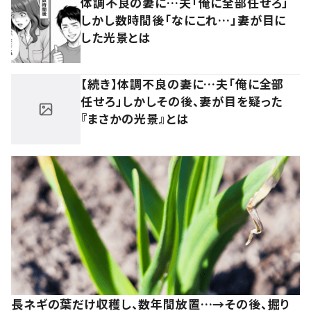
体調不良の妻に…夫「俺に全部任せろ」
しかし数時間後「なにこれ…」妻が目に
した光景とは
【続き】体調不良の妻に…夫「俺に全部
任せろ」しかしその後、妻が目を疑った
『まさかの光景』とは
長ネギの葉だけ収穫し、数年間放置…→その後、掘り