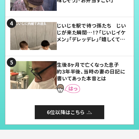
じいじを駅で待つ孫たち じい
じが来た瞬間…！？「じいじイケ
メン」「デレッデレ」「嬉しくて可
愛くてたまらない」「幸せになれ
る」
生後8ヶ月で亡くなった息子
約3年半後、当時の妻の日記に
書いてあった本音とは
6位以降はこちら