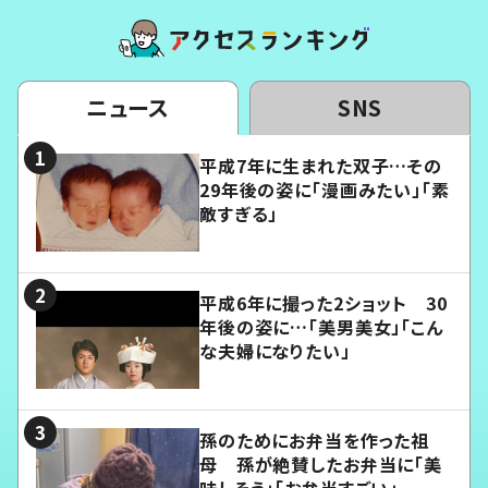
ニュース
SNS
平成7年に生まれた双子…その
29年後の姿に「漫画みたい」「素
敵すぎる」
平成6年に撮った2ショット 30
年後の姿に…「美男美女」「こん
な夫婦になりたい」
孫のためにお弁当を作った祖
母 孫が絶賛したお弁当に「美
味しそう」「お弁当すごい」