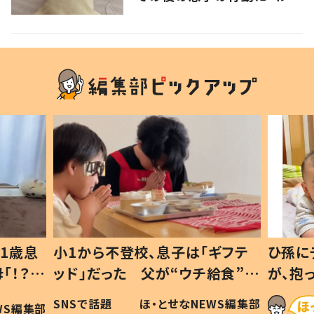
るよその気持ち」「うちの子も！」
の声
1歳息
小1から不登校、息子は「ギフテ
ひ孫に
「！？」
ッド」だった 父が“ウチ給食”を
が、抱
に「可愛
作り続ける理由とは #令和の親
「涙が
SNSで話題
ほ・とせなNEWS編集部
WS編集部