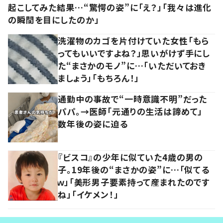
起こしてみた結果…“驚愕の姿”に「え？」「我々は進化
の瞬間を目にしたのか」
洗濯物のカゴを片付けていた女性「もら
ってもいいですよね？」思いがけず手にし
た“まさかのモノ”に…「いただいておき
ましょう」「もちろん！」
通勤中の事故で“一時意識不明”だった
パパ。→医師「元通りの生活は諦めて」
数年後の姿に迫る
『ビスコ』の少年に似ていた4歳の男の
子。19年後の“まさかの姿”に…「似てる
ｗ」「美形男子要素持って産まれたのです
ね」「イケメン！」