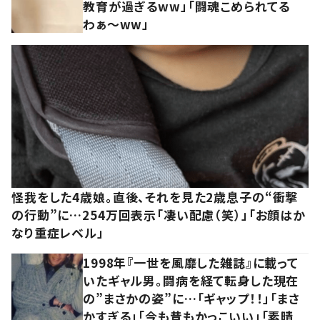
教育が過ぎるww」「闘魂こめられてる
わぁ～ww」
怪我をした4歳娘。直後、それを見た2歳息子の“衝撃
の行動”に…254万回表示「凄い配慮（笑）」「お顔はか
なり重症レベル」
1998年『一世を風靡した雑誌』に載って
いたギャル男。闘病を経て転身した現在
の”まさかの姿”に…「ギャップ！！」「まさ
かすぎる」「今も昔もかっこいい」「素晴