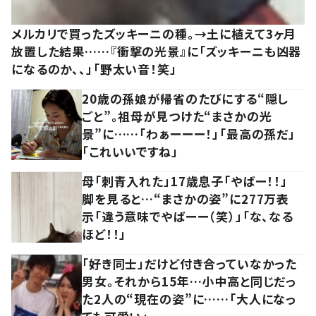
メルカリで買ったズッキーニの種。→土に植えて3ヶ月
放置した結果……『衝撃の光景』に「ズッキーニも凶器
になるのか、、」「野太い音！笑」
20歳の孫娘が帰省のたびにする“隠し
ごと”。祖母が見つけた“まさかの光
景”に……「わぁーーー！」「最高の孫だ」
「これいいですね」
母「刺青入れた」17歳息子「やばー！！」
脚を見ると…“まさかの姿”に277万表
示「違う意味でやばーー（笑）」「な、なる
ほど！！」
「好き同士」だけど付き合っていなかった
男女。それから15年…小中高と同じだっ
た2人の“現在の姿”に……「大人になっ