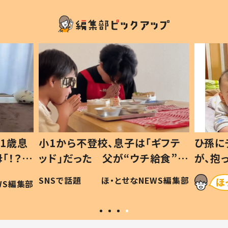
1歳息
小1から不登校、息子は「ギフテ
ひ孫に
「！？」
ッド」だった 父が“ウチ給食”を
が、抱
に「可愛
作り続ける理由とは #令和の親
「涙が
SNSで話題
ほ・とせなNEWS編集部
WS編集部
#令和の子
い」