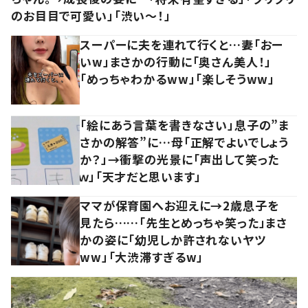
のお目目で可愛い」「渋い～！」
スーパーに夫を連れて行くと…妻「おー
いw」まさかの行動に「奥さん美人！」
「めっちゃわかるww」「楽しそうww」
「絵にあう言葉を書きなさい」息子の”ま
さかの解答”に…母「正解でよいでしょう
か？」→衝撃の光景に「声出して笑った
ｗ」「天才だと思います」
ママが保育園へお迎えに→2歳息子を
見たら……「先生とめっちゃ笑った」まさ
かの姿に「幼児しか許されないヤツ
ww」「大渋滞すぎるw」