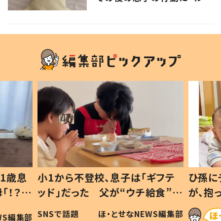
るよその気持ち」「うちの子も！」
の声
1歳息
小1から不登校、息子は「ギフテ
ひ孫に
「！？」
ッド」だった 父が“ウチ給食”を
が、抱
に「可愛
作り続ける理由とは #令和の親
「涙が
SNSで話題
ほ・とせなNEWS編集部
WS編集部