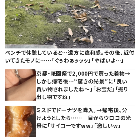
ベンチで休憩していると…遠方に違和感。その後、近付
いてきたモノに……「ぐぅわぁッッッ」「やばいよ…」
京都・祇園祭で2,000円で買った着物→
しかし帰宅後…“驚きの光景”に「良い
買い物されましたね～」「お宝だ」「掘り
出し物ですね」
ミスドでドーナツを購入。→帰宅後、分
けようとしたら…… 目からウロコの光
景に「サイコーですww」「激しいw」