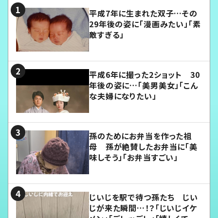
平成7年に生まれた双子…その
29年後の姿に「漫画みたい」「素
敵すぎる」
平成6年に撮った2ショット 30
年後の姿に…「美男美女」「こん
な夫婦になりたい」
孫のためにお弁当を作った祖
母 孫が絶賛したお弁当に「美
味しそう」「お弁当すごい」
じいじを駅で待つ孫たち じい
じが来た瞬間…！？「じいじイケ