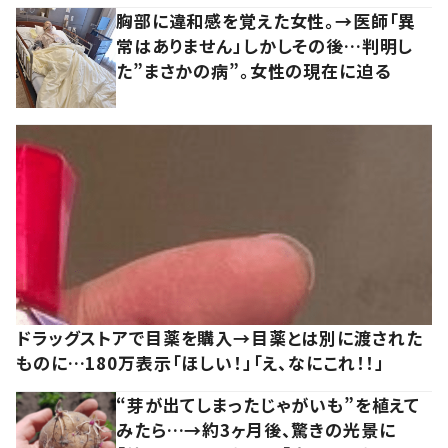
胸部に違和感を覚えた女性。→医師「異
常はありません」しかしその後…判明し
た”まさかの病”。女性の現在に迫る
ドラッグストアで目薬を購入→目薬とは別に渡された
ものに…180万表示「ほしい！」「え、なにこれ！！」
“芽が出てしまったじゃがいも”を植えて
みたら…→約3ヶ月後、驚きの光景に