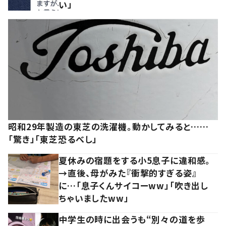
い」
昭和29年製造の東芝の洗濯機。動かしてみると……
「驚き」「東芝恐るべし」
夏休みの宿題をする小5息子に違和感。
→直後、母がみた『衝撃的すぎる姿』
に…「息子くんサイコーww」「吹き出し
ちゃいましたww」
中学生の時に出会うも“別々の道を歩