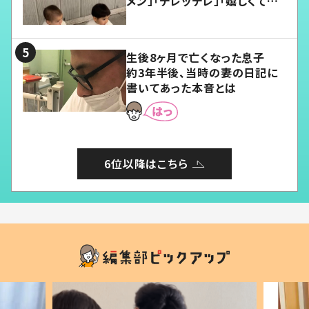
メン」「デレッデレ」「嬉しくて可
愛くてたまらない」「幸せになれ
る」
生後8ヶ月で亡くなった息子
約3年半後、当時の妻の日記に
書いてあった本音とは
6位以降はこちら