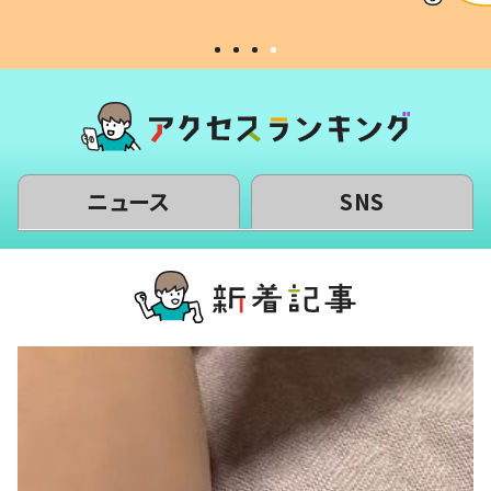
#令和の子
い」
ニュース
SNS