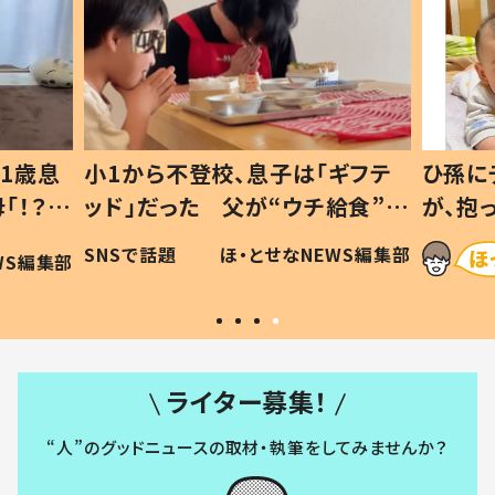
1歳息
小1から不登校、息子は「ギフテ
ひ孫に
「！？」
ッド」だった 父が“ウチ給食”を
が、抱
に「可愛
作り続ける理由とは #令和の親
「涙が
SNSで話題
ほ・とせなNEWS編集部
WS編集部
#令和の子
い」
ライター募集！
“人”のグッドニュースの取材・執筆をしてみませんか？