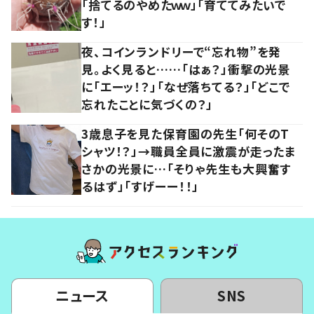
「捨てるのやめたｗｗ」「育ててみたいで
す！」
夜、コインランドリーで“忘れ物”を発
見。よく見ると……「はぁ？」衝撃の光景
に「エーッ！？」「なぜ落ちてる？」「どこで
忘れたことに気づくの？」
3歳息子を見た保育園の先生「何そのT
シャツ！？」→職員全員に激震が走ったま
さかの光景に…「そりゃ先生も大興奮す
るはず」「すげーー！！」
ニュース
SNS