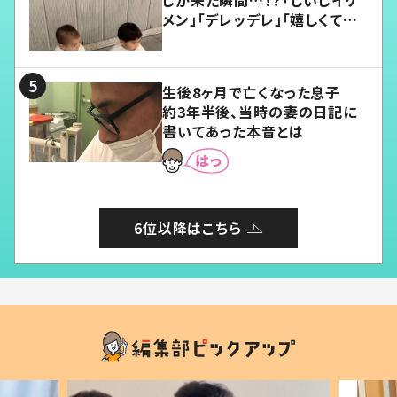
メン」「デレッデレ」「嬉しくて可
愛くてたまらない」「幸せになれ
る」
生後8ヶ月で亡くなった息子
約3年半後、当時の妻の日記に
書いてあった本音とは
6位以降はこちら