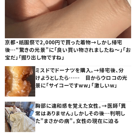
京都・祇園祭で2,000円で買った着物→しかし帰宅
後…“驚きの光景”に「良い買い物されましたね～」「お
宝だ」「掘り出し物ですね」
ミスドでドーナツを購入。→帰宅後、分
けようとしたら…… 目からウロコの光
景に「サイコーですww」「激しいw」
胸部に違和感を覚えた女性。→医師「異
常はありません」しかしその後…判明し
た”まさかの病”。女性の現在に迫る