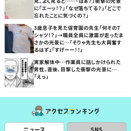
見。よく見ると……「はぁ？」衝撃の光景
に「エーッ！？」「なぜ落ちてる？」「どこで
忘れたことに気づくの？」
3歳息子を見た保育園の先生「何そのT
シャツ！？」→職員全員に激震が走ったま
さかの光景に…「そりゃ先生も大興奮す
るはず」「すげーー！！」
実家解体中…作業員に話しかけられた
男性。直後、目撃した衝撃の光景に…
「えっ」
ニュース
SNS