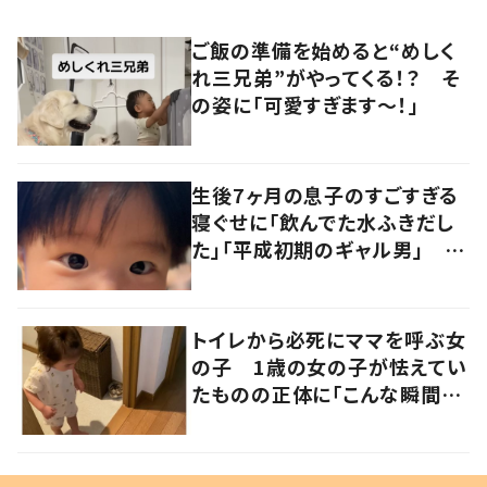
ご飯の準備を始めると“めしく
れ三兄弟”がやってくる！？ そ
の姿に「可愛すぎます〜！」
生後7ヶ月の息子のすごすぎる
寝ぐせに「飲んでた水ふきだし
た」「平成初期のギャル男」 実
は遺伝が関係しており、祖父の
写真にも反響が
トイレから必死にママを呼ぶ女
の子 1歳の女の子が怯えてい
たものの正体に「こんな瞬間
が！？」「可愛いぃぃ！」の声