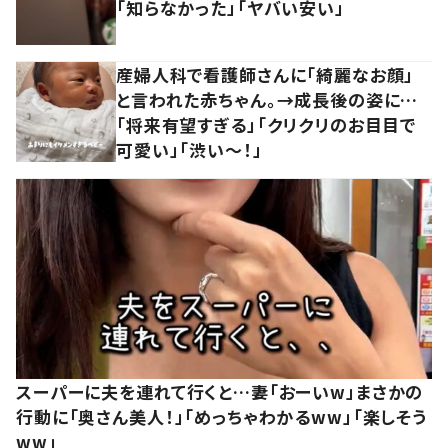
「知らなかった」「ヤバい安い」
産婦人科で看護師さんに「綺麗なお顔」
と言われた赤ちゃん。→成長後の姿に…
「将来有望すぎる」「クリクリのお目目で
可愛い」「渋い～！」
スーパーに夫を連れて行くと…妻「おーいw」まさかの
行動に「奥さん美人！」「めっちゃわかるww」「楽しそう
ww」