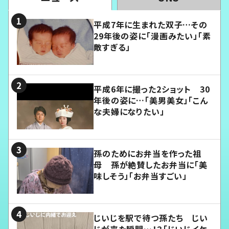
平成7年に生まれた双子…その
29年後の姿に「漫画みたい」「素
敵すぎる」
平成6年に撮った2ショット 30
年後の姿に…「美男美女」「こん
な夫婦になりたい」
孫のためにお弁当を作った祖
母 孫が絶賛したお弁当に「美
味しそう」「お弁当すごい」
じいじを駅で待つ孫たち じい
じが来た瞬間…！？「じいじイケ