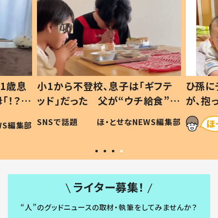
1歳息
小1から不登校、息子は「ギフテ
ひ孫に
「！？」
ッド」だった 父が“ウチ給食”を
が、抱
に「可愛
作り続ける理由とは #令和の親
「涙が
SNSで話題
ほ・とせなNEWS編集部
WS編集部
#令和の子
い」
ライター募集！
“人”のグッドニュースの取材・執筆をしてみませんか？