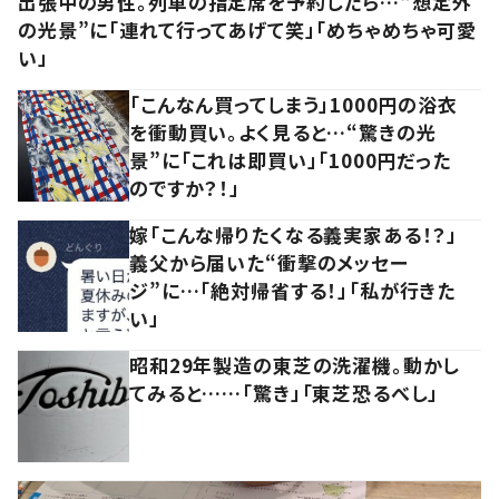
出張中の男性。列車の指定席を予約したら…“想定外
の光景”に「連れて行ってあげて笑」「めちゃめちゃ可愛
い」
「こんなん買ってしまう」1000円の浴衣
を衝動買い。よく見ると…“驚きの光
景”に「これは即買い」「1000円だった
のですか？！」
嫁「こんな帰りたくなる義実家ある！？」
義父から届いた“衝撃のメッセー
ジ”に…「絶対帰省する！」「私が行きた
い」
昭和29年製造の東芝の洗濯機。動かし
てみると……「驚き」「東芝恐るべし」