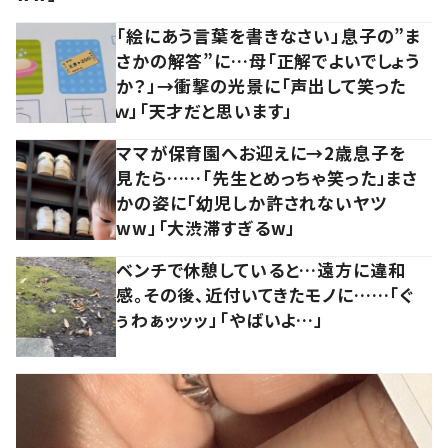
「絵にあう言葉を書きなさい」息子の”ま
さかの解答”に…母「正解でよいでしょう
か？」→衝撃の光景に「声出して笑った
ｗ」「天才だと思います」
ママが保育園へお迎えに→2歳息子を
見たら……「先生とめっちゃ笑った」まさ
かの姿に「幼児しか許されないヤツ
ww」「大渋滞すぎるw」
ベンチで休憩していると…遠方に違和
感。その後、近付いてきたモノに……「ぐ
ぅわぁッッッ」「やばいよ…」