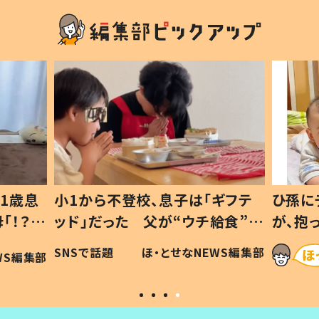
1歳息
小1から不登校、息子は「ギフテ
ひ孫に
「！？」
ッド」だった 父が“ウチ給食”を
が、抱
に「可愛
作り続ける理由とは #令和の親
「涙が
SNSで話題
ほ・とせなNEWS編集部
WS編集部
#令和の子
い」