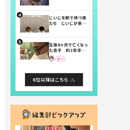
賛したお弁当に「美
味しそう」「お弁当す
ごい」
じいじを駅で待つ孫
たち じいじが来た
瞬間…！？「じいじイ
ケメン」「デレッデレ」
「嬉しくて可愛くてた
生後8ヶ月で亡くなっ
まらない」「幸せにな
た息子 約3年半
れる」
後、当時の妻の日記
に書いてあった本音
とは
6位以降はこちら