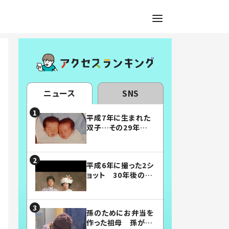
ニュース
SNS
平成7年に生まれた
双子…その29年後
の姿に「漫画みたい」
「素敵すぎる」
平成6年に撮った2シ
ョット 30年後の姿
に…「美男美女」「こ
んな夫婦になりた
い」
孫のためにお弁当を
作った祖母 孫が絶