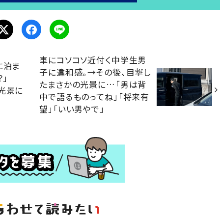
車にコソコソ近付く中学生男
に泊ま
子に違和感。→その後、目撃し
！？」
たまさかの光景に…「男は背
光景に
中で語るものってね」「将来有
望」「いい男やで」