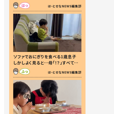
た本音とは
ほ・とせなNEWS編集部
ソファでおにぎりを食べる1歳息子
しかしよく見ると…母「！？」すべてを
察した母の投稿に「可愛いから許
ほ・とせなNEWS編集部
す！」「現行犯〜」