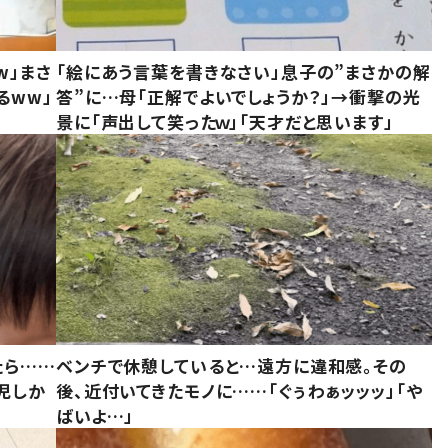
w」まさ
「絵にあう言葉を書きなさい」息子の”まさかの解
るww」
答”に…母「正解でよいでしょうか？」→衝撃の光
景に「声出して笑ったｗ」「天才だと思います」
たら……
ベンチで休憩していると…遠方に違和感。その
児しか
後、近付いてきたモノに……「ぐぅわぁッッッ」「や
ばいよ…」