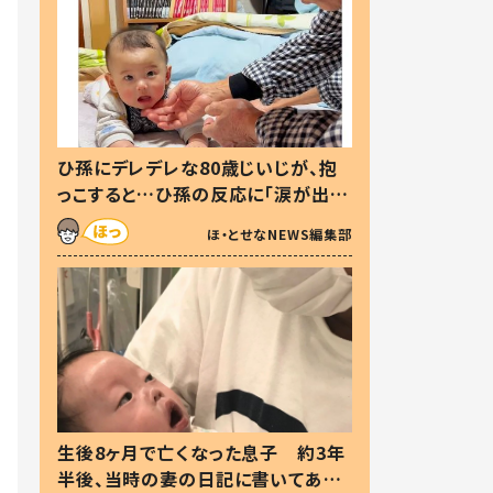
ひ孫にデレデレな80歳じいじが、抱
っこすると…ひ孫の反応に「涙が出ま
した」「可愛くて仕方ない」
ほ・とせなNEWS編集部
生後8ヶ月で亡くなった息子 約3年
半後、当時の妻の日記に書いてあっ