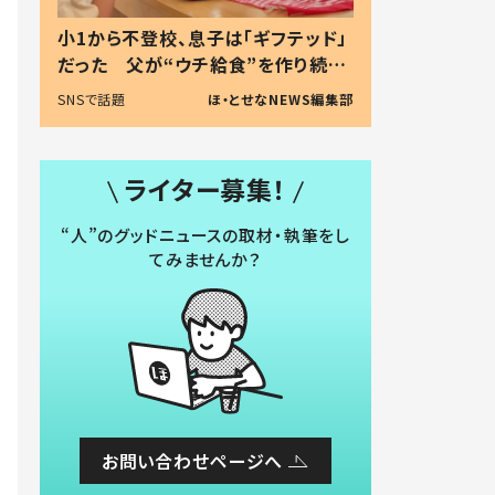
小1から不登校、息子は「ギフテッド」
だった 父が“ウチ給食”を作り続け
る理由とは #令和の親 #令和の子
SNSで話題
ほ・とせなNEWS編集部
ライター募集！
“人”のグッドニュースの取材・執筆をし
てみませんか？
お問い合わせページへ