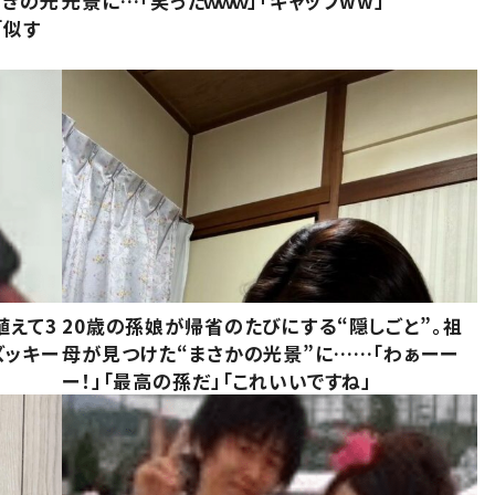
驚きの光
光景に…「笑ったｗｗｗ」「ギャップww」
「似す
植えて3
20歳の孫娘が帰省のたびにする“隠しごと”。祖
ズッキー
母が見つけた“まさかの光景”に……「わぁーー
ー！」「最高の孫だ」「これいいですね」