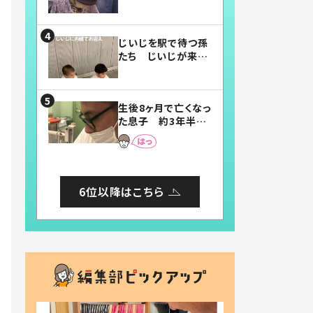
賛したお弁当に「美
味しそう」「お弁当す
ごい」
じいじを駅で待つ孫
たち じいじが来た
瞬間…！？「じいじイ
ケメン」「デレッデレ」
「嬉しくて可愛くてた
生後8ヶ月で亡くなっ
まらない」「幸せにな
た息子 約3年半
れる」
後、当時の妻の日記
に書いてあった本音
とは
6位以降はこちら