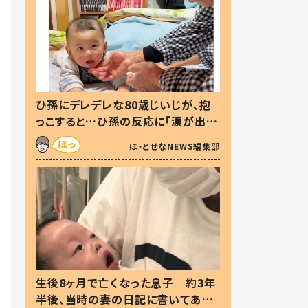
ひ孫にデレデレな80歳じいじが、抱
っこすると…ひ孫の反応に「涙が出ま
した」「可愛くて仕方ない」
ほ・とせなNEWS編集部
生後8ヶ月で亡くなった息子 約3年
半後、当時の妻の日記に書いてあっ