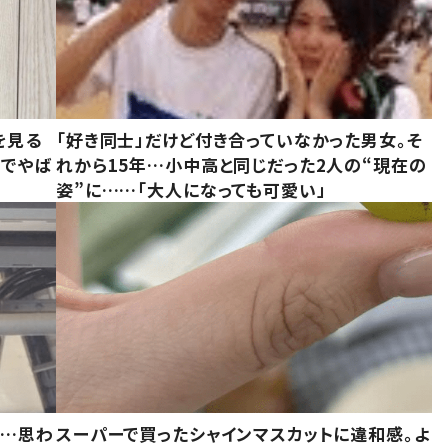
を見る
「好き同士」だけど付き合っていなかった男女。そ
味でやば
れから15年…小中高と同じだった2人の“現在の
姿”に……「大人になっても可愛い」
……思わ
スーパーで買ったシャインマスカットに違和感。よ