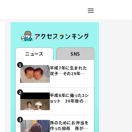
ニュース
SNS
平成7年に生まれた
双子…その29年後
の姿に「漫画みたい」
「素敵すぎる」
平成6年に撮った2シ
ョット 30年後の姿
に…「美男美女」「こ
んな夫婦になりた
い」
孫のためにお弁当を
作った祖母 孫が絶