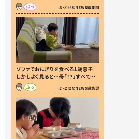
た本音とは
ほ・とせなNEWS編集部
ソファでおにぎりを食べる1歳息子
しかしよく見ると…母「！？」すべてを
察した母の投稿に「可愛いから許
ほ・とせなNEWS編集部
す！」「現行犯〜」