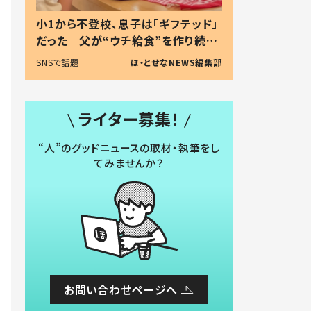
小1から不登校、息子は「ギフテッド」
だった 父が“ウチ給食”を作り続け
る理由とは #令和の親 #令和の子
SNSで話題
ほ・とせなNEWS編集部
ライター募集！
“人”のグッドニュースの取材・執筆をし
てみませんか？
お問い合わせページへ