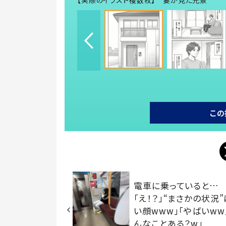
【実際のイラスト複数枚】 妻が見た光景
この
電車に乗っていると…
「え！？」“まさかの状況”
い顔www」「やばいww
んなことある？w」