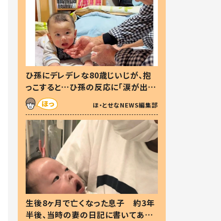
ひ孫にデレデレな80歳じいじが、抱
っこすると…ひ孫の反応に「涙が出ま
した」「可愛くて仕方ない」
ほ・とせなNEWS編集部
生後8ヶ月で亡くなった息子 約3年
半後、当時の妻の日記に書いてあっ