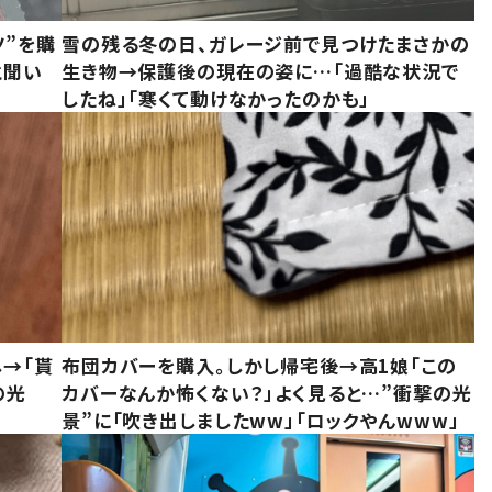
ツ”を購
雪の残る冬の日、ガレージ前で見つけたまさかの
と聞い
生き物→保護後の現在の姿に…「過酷な状況で
したね」「寒くて動けなかったのかも」
し→「貰
布団カバーを購入。しかし帰宅後→高1娘「この
の光
カバーなんか怖くない？」よく見ると…”衝撃の光
景”に「吹き出しましたww」「ロックやんwww」