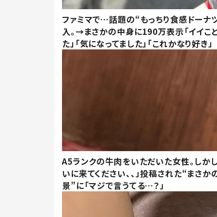
ファミマで…話題の“もっちり食感ドーナ
入。→まさかの中身に190万表示「イイこ
た」「気になってました」「これかなり好き」
A5ランクの牛肉をいただいた女性。しか
いに来てください、、」投稿された“まさか
景”に「マジで言うてる…？」