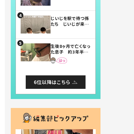
賛したお弁当に「美
味しそう」「お弁当す
ごい」
じいじを駅で待つ孫
たち じいじが来た
瞬間…！？「じいじイ
ケメン」「デレッデレ」
「嬉しくて可愛くてた
生後8ヶ月で亡くなっ
まらない」「幸せにな
た息子 約3年半
れる」
後、当時の妻の日記
に書いてあった本音
とは
6位以降はこちら