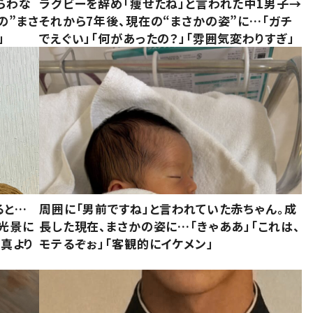
らわな
ラグビーを辞め「痩せたね」と言われた中1男子→
の”まさ
それから7年後、現在の“まさかの姿”に…「ガチ
」
でえぐい」「何があったの？」「雰囲気変わりすぎ」
ると…
周囲に「男前ですね」と言われていた赤ちゃん。成
た光景に
長した現在、まさかの姿に…「きゃああ」「これは、
写真より
モテるぞぉ」「客観的にイケメン」