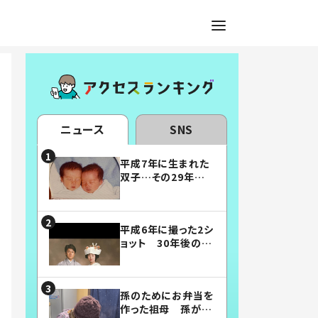
ニュース
SNS
平成7年に生まれた
双子…その29年後
の姿に「漫画みたい」
「素敵すぎる」
平成6年に撮った2シ
ョット 30年後の姿
に…「美男美女」「こ
んな夫婦になりた
い」
孫のためにお弁当を
作った祖母 孫が絶