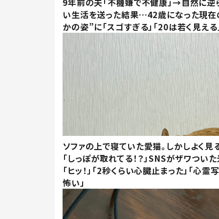
9年前の夫「不機嫌で不健康」→自然に逆
い生活を送った結果…42歳になった現在
かの姿”に「スゴすぎる」「20は若く見える
ソファの上で寝ていた愛猫。しかしよく見
「しっぽが取れてる！？」SNSがザワつい
「ヒッ！」「2秒くらい心臓止まった」「心霊
怖い」