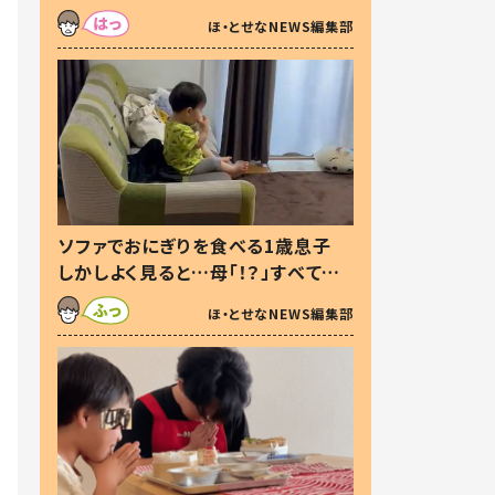
た本音とは
ほ・とせなNEWS編集部
ソファでおにぎりを食べる1歳息子
しかしよく見ると…母「！？」すべてを
察した母の投稿に「可愛いから許
ほ・とせなNEWS編集部
す！」「現行犯〜」