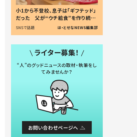
小1から不登校、息子は「ギフテッド」
だった 父が“ウチ給食”を作り続け
る理由とは #令和の親 #令和の子
SNSで話題
ほ・とせなNEWS編集部
ライター募集！
“人”のグッドニュースの取材・執筆をし
てみませんか？
お問い合わせページへ