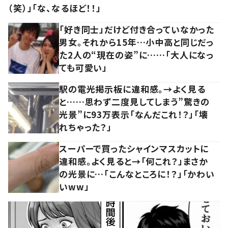
（笑）」「な、なるほど！！」
「好き同士」だけど付き合っていなかった
男女。それから15年…小中高と同じだっ
た2人の“現在の姿”に……「大人になっ
ても可愛い」
駅の電光掲示板に違和感。→よく見る
と……思わず二度見してしまう”驚きの
光景”に93万表示「なんだこれ！？」「壊
れちゃった？」
スーパーで買ったシャインマスカットに
違和感。よく見ると→「何これ？」まさか
の光景に…「こんなところに！？」「かわい
いww」