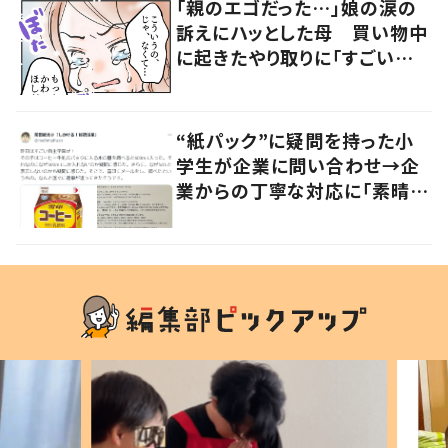
「親のエゴだった…」娘の涙の
訴えにハッとした母 買い物中
に起きたやり取りに「すごい分
かる」「改めて気付かされた」
“紙パック”に疑問を持った小
学生が企業に問い合わせ→企
業からの丁寧な対応に「素晴ら
しい」の声