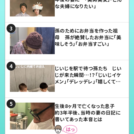
な夫婦になりたい」
孫のためにお弁当を作った祖
母 孫が絶賛したお弁当に「美
味しそう」「お弁当すごい」
じいじを駅で待つ孫たち じい
じが来た瞬間…！？「じいじイケ
メン」「デレッデレ」「嬉しくて可
愛くてたまらない」「幸せになれ
る」
生後8ヶ月で亡くなった息子
約3年半後、当時の妻の日記に
書いてあった本音とは