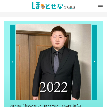
2022年（＠kyosuke_lifestyle_さんより提供）