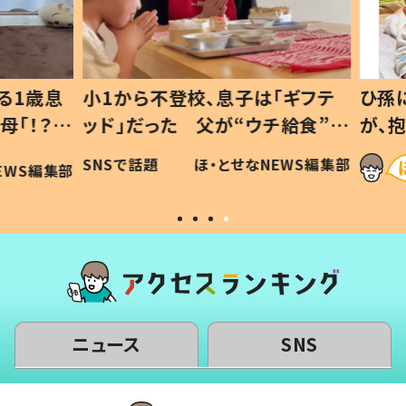
1歳息
小1から不登校、息子は「ギフテ
ひ孫に
「！？」
ッド」だった 父が“ウチ給食”を
が、抱
に「可愛
作り続ける理由とは #令和の親
「涙が
SNSで話題
ほ・とせなNEWS編集部
WS編集部
#令和の子
い」
ニュース
SNS