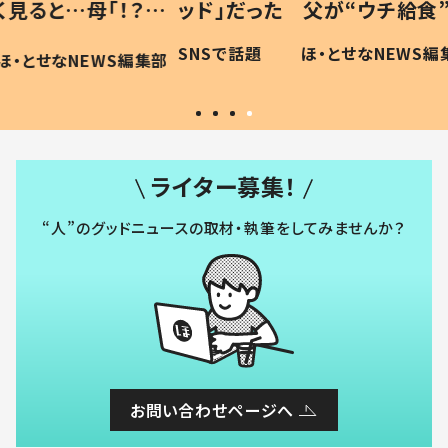
「！？」
ッド」だった 父が“ウチ給食”を
が、抱
に「可愛
作り続ける理由とは #令和の親
「涙が
SNSで話題
ほ・とせなNEWS編集部
WS編集部
#令和の子
い」
ライター募集！
“人”のグッドニュースの取材・執筆をしてみませんか？
お問い合わせページへ