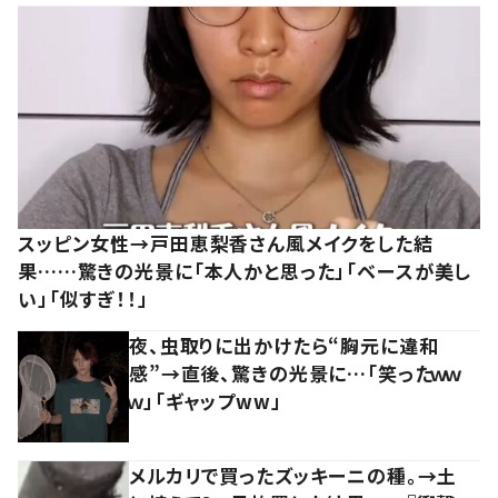
スッピン女性→戸田恵梨香さん風メイクをした結
果……驚きの光景に「本人かと思った」「ベースが美し
い」「似すぎ！！」
夜、虫取りに出かけたら“胸元に違和
感”→直後、驚きの光景に…「笑ったｗｗ
ｗ」「ギャップww」
メルカリで買ったズッキーニの種。→土