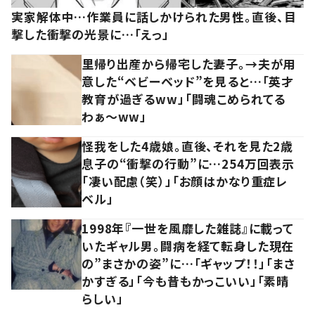
実家解体中…作業員に話しかけられた男性。直後、目
撃した衝撃の光景に…「えっ」
里帰り出産から帰宅した妻子。→夫が用
意した“ベビーベッド”を見ると…「英才
教育が過ぎるww」「闘魂こめられてる
わぁ～ww」
怪我をした4歳娘。直後、それを見た2歳
息子の“衝撃の行動”に…254万回表示
「凄い配慮（笑）」「お顔はかなり重症レ
ベル」
1998年『一世を風靡した雑誌』に載って
いたギャル男。闘病を経て転身した現在
の”まさかの姿”に…「ギャップ！！」「まさ
かすぎる」「今も昔もかっこいい」「素晴
らしい」