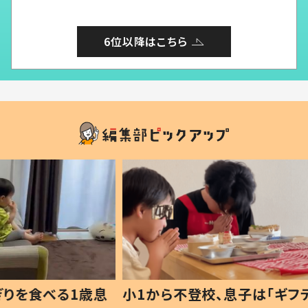
6位以降はこちら
1歳息
小1から不登校、息子は「ギフテ
ひ孫に