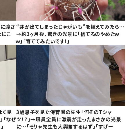
別に渡さ
“芽が出てしまったじゃがいも”を植えてみたら…
なにこ
→約3ヶ月後、驚きの光景に「捨てるのやめたｗ
ｗ」「育ててみたいです！」
よく見
3歳息子を見た保育園の先生「何そのTシャ
」「なぜ
ツ！？」→職員全員に激震が走ったまさかの光景
」
に…「そりゃ先生も大興奮するはず」「すげー