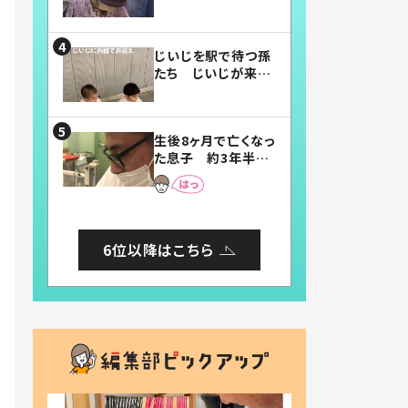
賛したお弁当に「美
味しそう」「お弁当す
ごい」
じいじを駅で待つ孫
たち じいじが来た
瞬間…！？「じいじイ
ケメン」「デレッデレ」
「嬉しくて可愛くてた
生後8ヶ月で亡くなっ
まらない」「幸せにな
た息子 約3年半
れる」
後、当時の妻の日記
に書いてあった本音
とは
6位以降はこちら