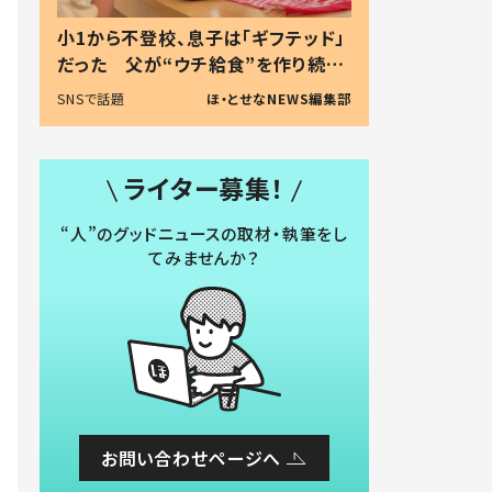
小1から不登校、息子は「ギフテッド」
だった 父が“ウチ給食”を作り続け
る理由とは #令和の親 #令和の子
SNSで話題
ほ・とせなNEWS編集部
ライター募集！
“人”のグッドニュースの取材・執筆をし
てみませんか？
お問い合わせページへ