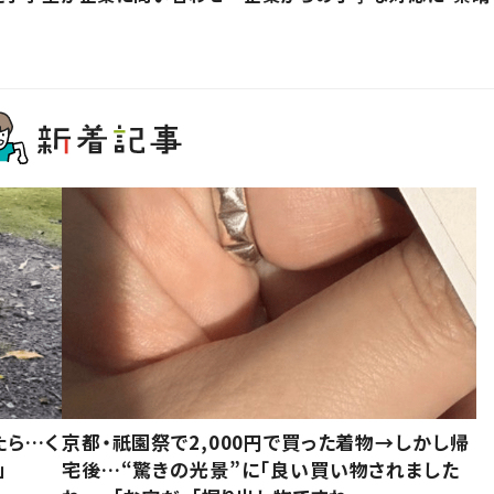
たら…く
京都・祇園祭で2,000円で買った着物→しかし帰
」
宅後…“驚きの光景”に「良い買い物されました