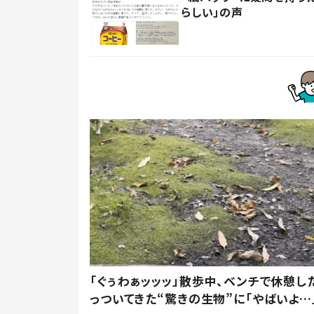
らしい」の声
「ぐぅわぁッッッ」散歩中、ベンチで休憩し
っついてきた“驚きの生物”に「やばいよ…