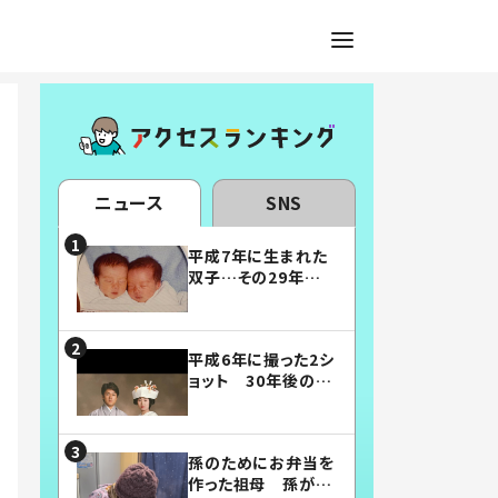
ニュース
SNS
平成7年に生まれた
双子…その29年後
の姿に「漫画みたい」
「素敵すぎる」
平成6年に撮った2シ
ョット 30年後の姿
に…「美男美女」「こ
んな夫婦になりた
い」
孫のためにお弁当を
作った祖母 孫が絶