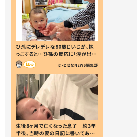
ひ孫にデレデレな80歳じいじが、抱
っこすると…ひ孫の反応に「涙が出ま
した」「可愛くて仕方ない」
ほ・とせなNEWS編集部
生後8ヶ月で亡くなった息子 約3年
半後、当時の妻の日記に書いてあっ