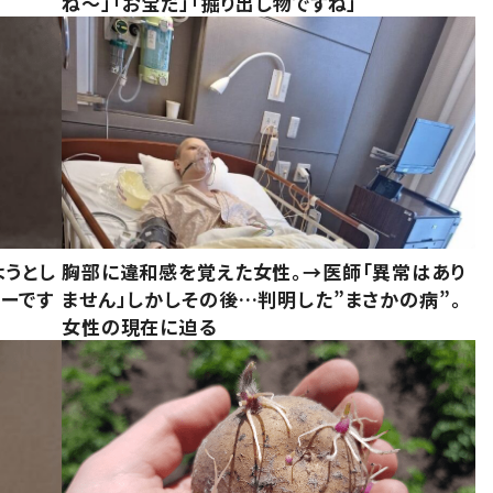
ね～」「お宝だ」「掘り出し物ですね」
ようとし
胸部に違和感を覚えた女性。→医師「異常はあり
ーです
ません」しかしその後…判明した”まさかの病”。
女性の現在に迫る