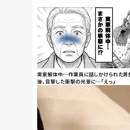
実家解体中…作業員に話しかけられた男
後、目撃した衝撃の光景に…「えっ」