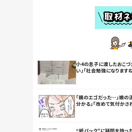
小4の息子に渡したおこづ
い」「社会勉強になります
「親のエゴだった…」娘の
分かる」「改めて気付かさ
“紙パック”に疑問を持