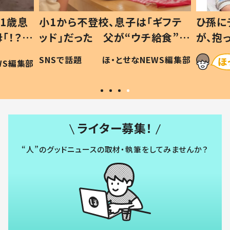
1歳息
小1から不登校、息子は「ギフテ
ひ孫に
「！？」
ッド」だった 父が“ウチ給食”を
が、抱
に「可愛
作り続ける理由とは #令和の親
「涙が
SNSで話題
ほ・とせなNEWS編集部
WS編集部
#令和の子
い」
ライター募集！
“人”のグッドニュースの取材・執筆をしてみませんか？