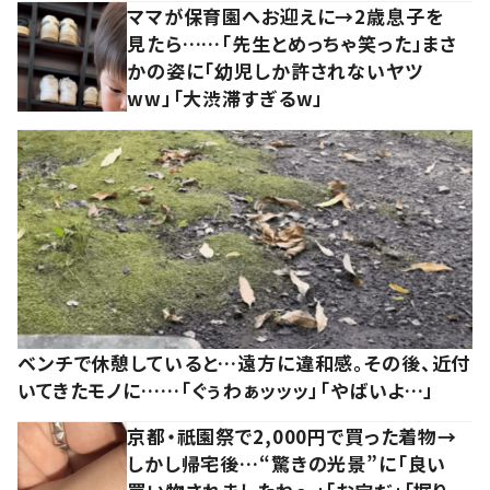
ママが保育園へお迎えに→2歳息子を
見たら……「先生とめっちゃ笑った」まさ
かの姿に「幼児しか許されないヤツ
ww」「大渋滞すぎるw」
ベンチで休憩していると…遠方に違和感。その後、近付
いてきたモノに……「ぐぅわぁッッッ」「やばいよ…」
京都・祇園祭で2,000円で買った着物→
しかし帰宅後…“驚きの光景”に「良い