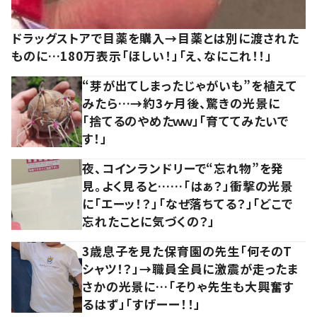
ドラッグストアで目薬を購入→目薬とは別に渡された
ものに…180万表示「ほしい！」「え、なにこれ！！」
“芽が出てしまったじゃがいも”を植えて
みたら…→約3ヶ月後、驚きの光景に
「捨てるのやめたｗｗ」「育ててみたいで
す！」
夜、コインランドリーで“忘れ物”を発
見。よく見ると……「はぁ？」衝撃の光景
に「エーッ！？」「なぜ落ちてる？」「どこで
忘れたことに気づくの？」
3歳息子を見た保育園の先生「何そのT
シャツ！？」→職員全員に激震が走ったま
さかの光景に…「そりゃ先生も大興奮す
るはず」「すげーー！！」