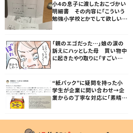
小4の息子に渡したおこづかい
明細書 その内容に「こういう
勉強小学校とかでして欲しい」
「社会勉強になりますね」の声
「親のエゴだった…」娘の涙の
訴えにハッとした母 買い物中
に起きたやり取りに「すごい分
かる」「改めて気付かされた」
“紙パック”に疑問を持った小
学生が企業に問い合わせ→企
業からの丁寧な対応に「素晴ら
しい」の声