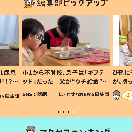
1歳息
小1から不登校、息子は「ギフテ
ひ孫に
「！？」
ッド」だった 父が“ウチ給食”を
が、抱
に「可愛
作り続ける理由とは #令和の親
「涙が
SNSで話題
ほ・とせなNEWS編集部
WS編集部
#令和の子
い」