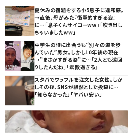
夏休みの宿題をする小5息子に違和感。
→直後、母がみた『衝撃的すぎる姿』
に…「息子くんサイコーww」「吹き出し
ちゃいましたww」
中学生の時に出会うも“別々の道を歩
んでいた”男女。しかし10年後の現在
→”まさかすぎる姿”に…「2人とも遠回
りしたんだね」「素敵過ぎる」
スタバでワッフルを注文した女性。しか
しその後、SNSが騒然とした投稿に…
「知らなかった」「ヤバい安い」