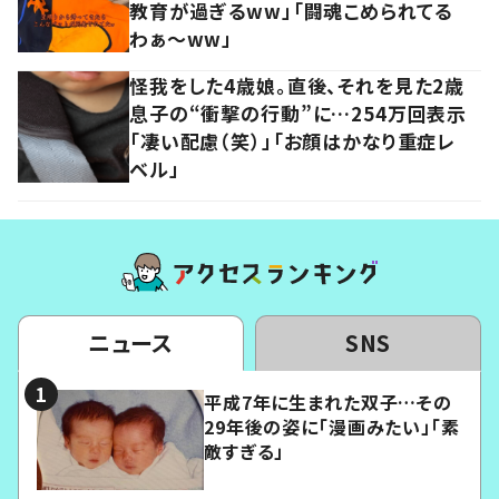
教育が過ぎるww」「闘魂こめられてる
わぁ～ww」
怪我をした4歳娘。直後、それを見た2歳
息子の“衝撃の行動”に…254万回表示
「凄い配慮（笑）」「お顔はかなり重症レ
ベル」
ニュース
SNS
平成7年に生まれた双子…その
29年後の姿に「漫画みたい」「素
敵すぎる」