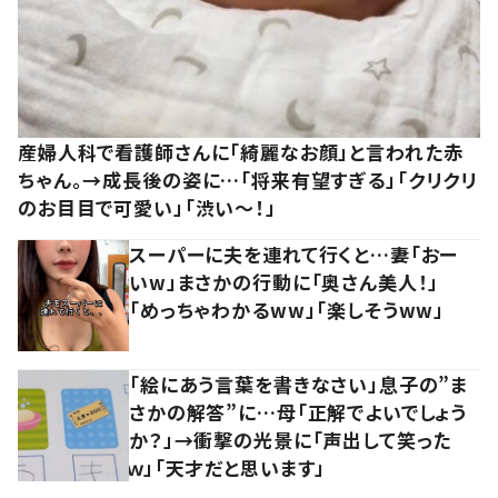
産婦人科で看護師さんに「綺麗なお顔」と言われた赤
ちゃん。→成長後の姿に…「将来有望すぎる」「クリクリ
のお目目で可愛い」「渋い～！」
スーパーに夫を連れて行くと…妻「おー
いw」まさかの行動に「奥さん美人！」
「めっちゃわかるww」「楽しそうww」
「絵にあう言葉を書きなさい」息子の”ま
さかの解答”に…母「正解でよいでしょう
か？」→衝撃の光景に「声出して笑った
ｗ」「天才だと思います」