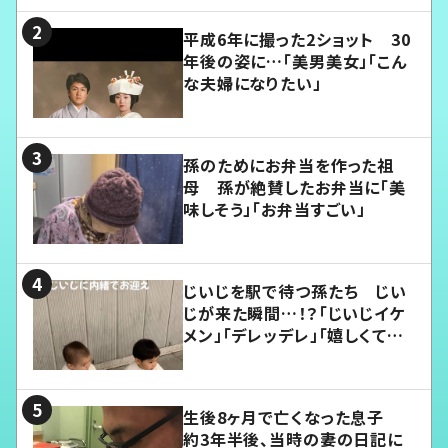
平成6年に撮った2ショット 30
年後の姿に…「美男美女」「こん
な夫婦になりたい」
孫のためにお弁当を作った祖
母 孫が絶賛したお弁当に「美
味しそう」「お弁当すごい」
じいじを駅で待つ孫たち じい
じが来た瞬間…！？「じいじイケ
メン」「デレッデレ」「嬉しくて可
愛くてたまらない」「幸せになれ
る」
生後8ヶ月で亡くなった息子
約3年半後、当時の妻の日記に