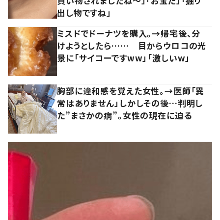
買い物されましたね～」「お宝だ」「掘り
出し物ですね」
ミスドでドーナツを購入。→帰宅後、分
けようとしたら…… 目からウロコの光
景に「サイコーですww」「激しいw」
胸部に違和感を覚えた女性。→医師「異
常はありません」しかしその後…判明し
た”まさかの病”。女性の現在に迫る