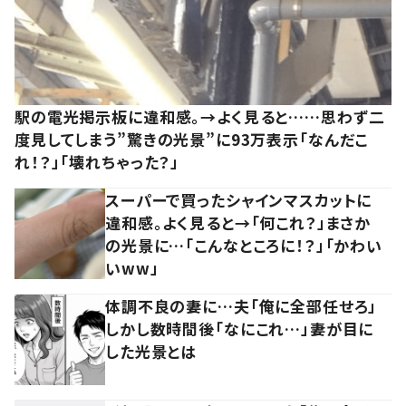
駅の電光掲示板に違和感。→よく見ると……思わず二
度見してしまう”驚きの光景”に93万表示「なんだこ
れ！？」「壊れちゃった？」
スーパーで買ったシャインマスカットに
違和感。よく見ると→「何これ？」まさか
の光景に…「こんなところに！？」「かわい
いww」
体調不良の妻に…夫「俺に全部任せろ」
しかし数時間後「なにこれ…」妻が目に
した光景とは