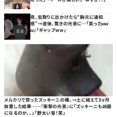
夜、虫取りに出かけたら“胸元に違和
感”→直後、驚きの光景に…「笑ったｗｗ
ｗ」「ギャップww」
メルカリで買ったズッキーニの種。→土に植えて3ヶ月
放置した結果……『衝撃の光景』に「ズッキーニも凶器
になるのか、、」「野太い音！笑」