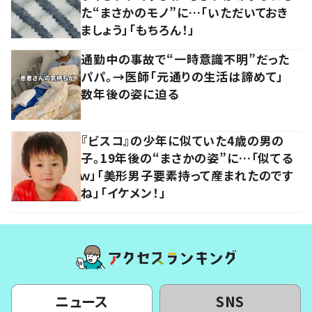
た“まさかのモノ”に…「いただいておき
ましょう」「もちろん！」
通勤中の事故で“一時意識不明”だった
パパ。→医師「元通りの生活は諦めて」
数年後の姿に迫る
『ビスコ』の少年に似ていた4歳の男の
子。19年後の“まさかの姿”に…「似てる
ｗ」「美形男子要素持って産まれたのです
ね」「イケメン！」
ニュース
SNS