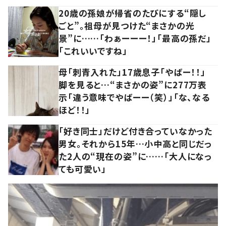
20歳の孫娘が帰省のたびにする“隠し
ごと”。祖母が見つけた“まさかの光
景”に……「わぁーーー！」「最高の孫だ」
「これいいですね」
母「刺青入れた」17歳息子「やばー！！」
脚を見ると…“まさかの姿”に277万表
示「違う意味でやばーー（笑）」「な、なる
ほど！！」
「好き同士」だけど付き合っていなかった
男女。それから15年…小中高と同じだっ
た2人の“現在の姿”に……「大人になっ
ても可愛い」