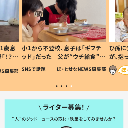
1歳息
小1から不登校、息子は「ギフテ
ひ孫に
「！？」
ッド」だった 父が“ウチ給食”を
が、抱
に「可愛
作り続ける理由とは #令和の親
「涙が
SNSで話題
ほ・とせなNEWS編集部
WS編集部
#令和の子
い」
ライター募集！
“人”のグッドニュースの取材・執筆をしてみませんか？