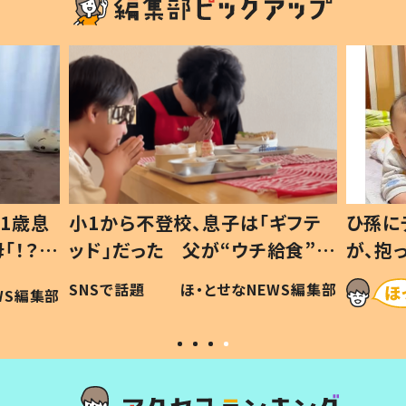
1歳息
小1から不登校、息子は「ギフテ
ひ孫に
「！？」
ッド」だった 父が“ウチ給食”を
が、抱
に「可愛
作り続ける理由とは #令和の親
「涙が
SNSで話題
ほ・とせなNEWS編集部
WS編集部
#令和の子
い」