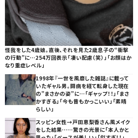
怪我をした4歳娘。直後、それを見た2歳息子の“衝撃
の行動”に…254万回表示「凄い配慮（笑）」「お顔はか
なり重症レベル」
1998年『一世を風靡した雑誌』に載って
いたギャル男。闘病を経て転身した現在
の”まさかの姿”に…「ギャップ！！」「まさ
かすぎる」「今も昔もかっこいい」「素晴
らしい」
スッピン女性→戸田恵梨香さん風メイク
をした結果……驚きの光景に「本人かと
思った」「ベースが美しい」「似すぎ！！」