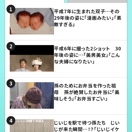
平成7年に生まれた双子…その
29年後の姿に「漫画みたい」「素
敵すぎる」
平成6年に撮った2ショット 30
年後の姿に…「美男美女」「こん
な夫婦になりたい」
孫のためにお弁当を作った祖
母 孫が絶賛したお弁当に「美
味しそう」「お弁当すごい」
じいじを駅で待つ孫たち じい
じが来た瞬間…！？「じいじイケ