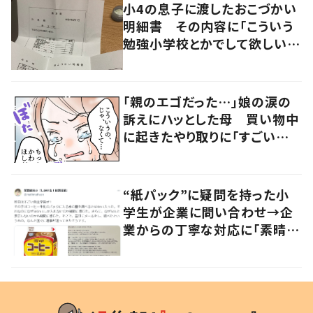
小4の息子に渡したおこづかい
明細書 その内容に「こういう
勉強小学校とかでして欲しい」
「社会勉強になりますね」の声
「親のエゴだった…」娘の涙の
訴えにハッとした母 買い物中
に起きたやり取りに「すごい分
かる」「改めて気付かされた」
“紙パック”に疑問を持った小
学生が企業に問い合わせ→企
業からの丁寧な対応に「素晴ら
しい」の声