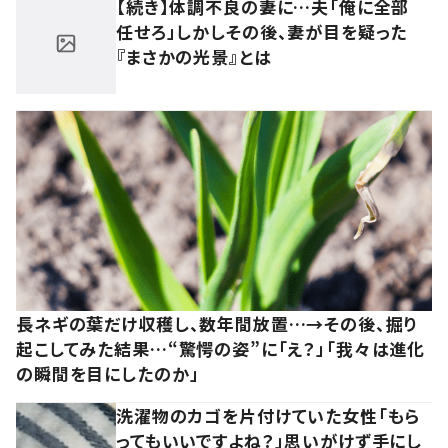
【続き】体調不良の妻に…夫「俺に全部
任せろ」しかしその後、妻が目を疑った
『まさかの光景』とは
長ネギの葉だけ収穫し、数年間放置…→その後、掘り
起こしてみた結果…“驚愕の姿”に「え？」「我々は進化
の瞬間を目にしたのか」
洗濯物のカゴを片付けていた女性「もら
ってもいいですよね？」思いがけず手にし