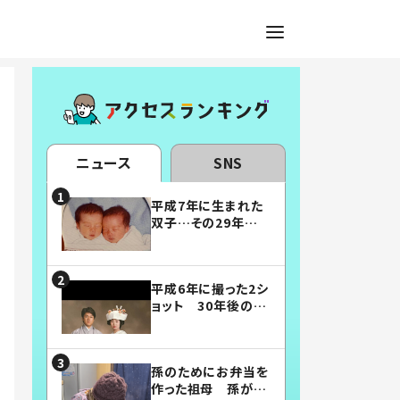
ニュース
SNS
平成7年に生まれた
双子…その29年後
の姿に「漫画みたい」
「素敵すぎる」
平成6年に撮った2シ
ョット 30年後の姿
に…「美男美女」「こ
んな夫婦になりた
い」
孫のためにお弁当を
作った祖母 孫が絶