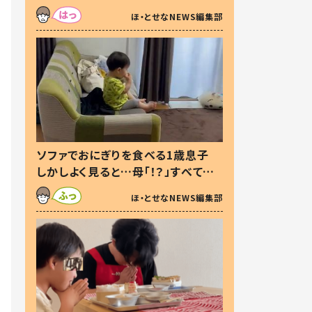
た本音とは
ほ・とせなNEWS編集部
ソファでおにぎりを食べる1歳息子
しかしよく見ると…母「！？」すべてを
察した母の投稿に「可愛いから許
ほ・とせなNEWS編集部
す！」「現行犯〜」