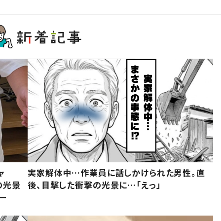
ャ
実家解体中…作業員に話しかけられた男性。直
の光景
後、目撃した衝撃の光景に…「えっ」
ー