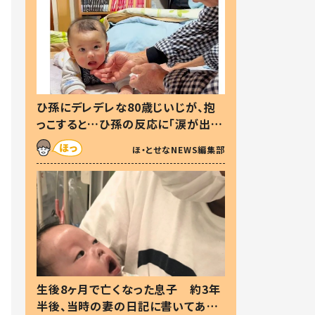
ひ孫にデレデレな80歳じいじが、抱
っこすると…ひ孫の反応に「涙が出ま
した」「可愛くて仕方ない」
ほ・とせなNEWS編集部
生後8ヶ月で亡くなった息子 約3年
半後、当時の妻の日記に書いてあっ