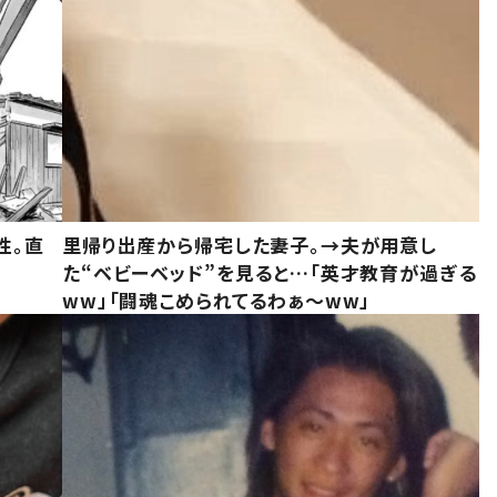
性。直
里帰り出産から帰宅した妻子。→夫が用意し
た“ベビーベッド”を見ると…「英才教育が過ぎる
ww」「闘魂こめられてるわぁ～ww」