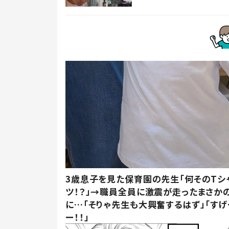
3歳息子を見た保育園の先生「何そのTシ
ツ！？」→職員全員に激震が走ったまさか
に…「そりゃ先生も大興奮するはず」「すげ
ー！！」