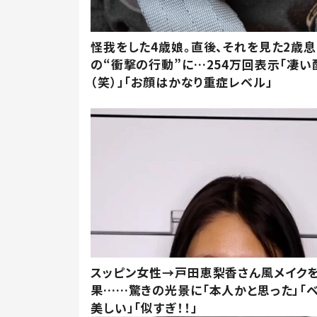
怪我をした4歳娘。直後、それを見た2歳
の“衝撃の行動”に…254万回表示「凄い
（笑）」「お顔はかなり重症レベル」
スッピン女性→戸田恵梨香さん風メイク
果……驚きの光景に「本人かと思った」「
美しい」「似すぎ！！」