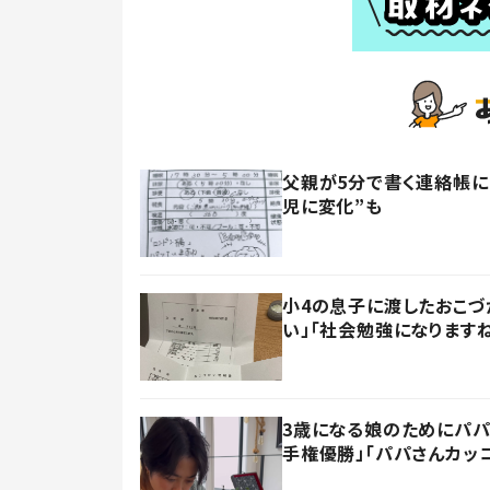
父親が5分で書く連絡帳に
児に変化”も
小4の息子に渡したおこづ
い」「社会勉強になります
3歳になる娘のためにパパ
手権優勝」「パパさんカッ