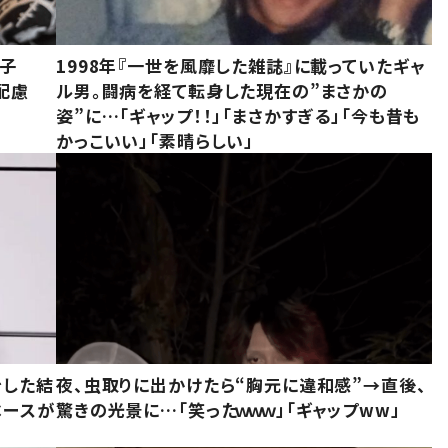
息子
1998年『一世を風靡した雑誌』に載っていたギャ
配慮
ル男。闘病を経て転身した現在の”まさかの
姿”に…「ギャップ！！」「まさかすぎる」「今も昔も
かっこいい」「素晴らしい」
をした結
夜、虫取りに出かけたら“胸元に違和感”→直後、
ベースが
驚きの光景に…「笑ったｗｗｗ」「ギャップww」