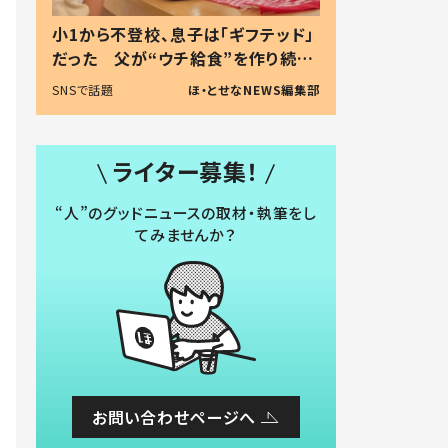
小1から不登校、息子は「ギフテッド」
だった 父が“ウチ給食”を作り続け
る理由とは #令和の親 #令和の子
SNSで話題
ほ・とせなNEWS編集部
ライター募集！
“人”のグッドニュースの取材・執筆をし
てみませんか？
お問い合わせページへ