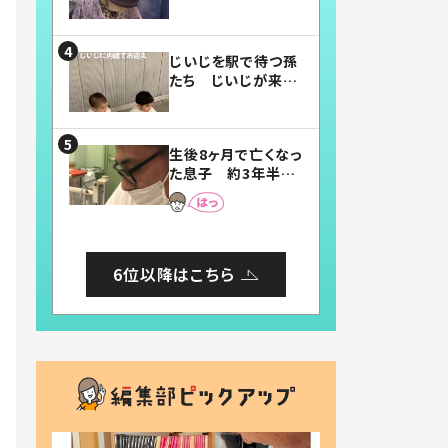
賛したお弁当に「美
味しそう」「お弁当す
ごい」
じいじを駅で待つ孫
たち じいじが来た
瞬間…！？「じいじイ
ケメン」「デレッデレ」
「嬉しくて可愛くてた
生後8ヶ月で亡くなっ
まらない」「幸せにな
た息子 約3年半
れる」
後、当時の妻の日記
に書いてあった本音
とは
6位以降はこちら