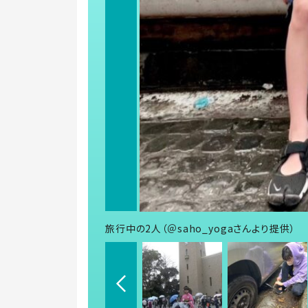
旅行中の2人（＠saho_yogaさんより提供）