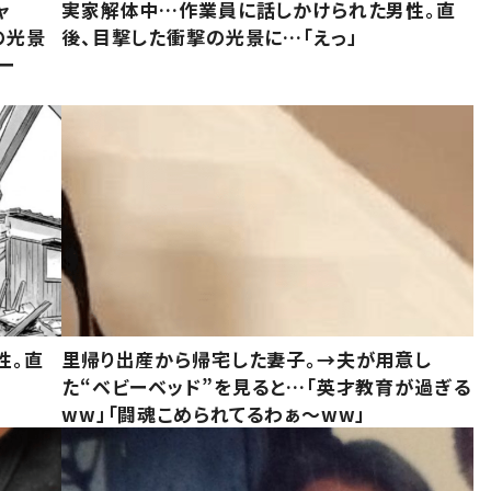
ャ
実家解体中…作業員に話しかけられた男性。直
の光景
後、目撃した衝撃の光景に…「えっ」
ー
性。直
里帰り出産から帰宅した妻子。→夫が用意し
た“ベビーベッド”を見ると…「英才教育が過ぎる
ww」「闘魂こめられてるわぁ～ww」