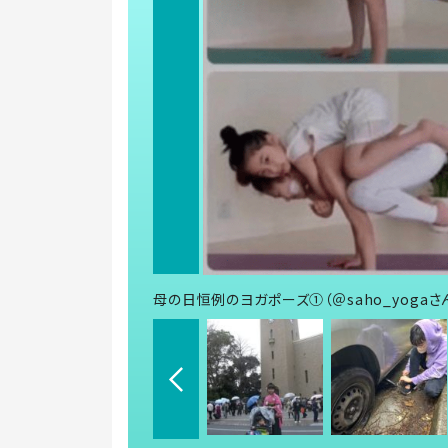
母の日恒例のヨガポーズ①（＠saho_yogaさ