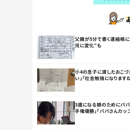
父親が5分で書く連絡帳に
児に変化”も
小4の息子に渡したおこづ
い」「社会勉強になります
3歳になる娘のためにパパ
手権優勝」「パパさんカッ