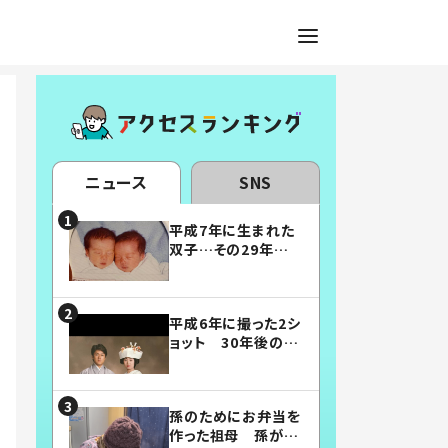
ニュース
SNS
平成7年に生まれた
双子…その29年後
の姿に「漫画みたい」
「素敵すぎる」
平成6年に撮った2シ
ョット 30年後の姿
に…「美男美女」「こ
んな夫婦になりた
い」
孫のためにお弁当を
作った祖母 孫が絶