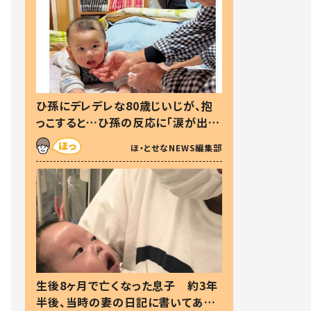
ひ孫にデレデレな80歳じいじが、抱
っこすると…ひ孫の反応に「涙が出ま
した」「可愛くて仕方ない」
ほ・とせなNEWS編集部
生後8ヶ月で亡くなった息子 約3年
半後、当時の妻の日記に書いてあっ