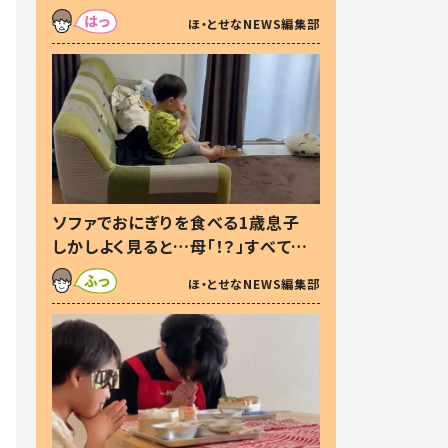
た本音とは
ほ・とせなNEWS編集部
ソファでおにぎりを食べる1歳息子
しかしよく見ると…母「！？」すべてを
察した母の投稿に「可愛いから許
ほ・とせなNEWS編集部
す！」「現行犯〜」