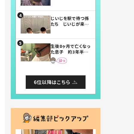
賛したお弁当に「美
味しそう」「お弁当す
ごい」
じいじを駅で待つ孫
たち じいじが来た
瞬間…！？「じいじイ
ケメン」「デレッデレ」
「嬉しくて可愛くてた
生後8ヶ月で亡くなっ
まらない」「幸せにな
た息子 約3年半
れる」
後、当時の妻の日記
に書いてあった本音
とは
6位以降はこちら