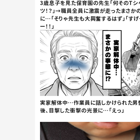
3歳息子を見た保育園の先生「何そのTシ
ツ！？」→職員全員に激震が走ったまさか
に…「そりゃ先生も大興奮するはず」「すげ
ー！！」
実家解体中…作業員に話しかけられた男
後、目撃した衝撃の光景に…「えっ」