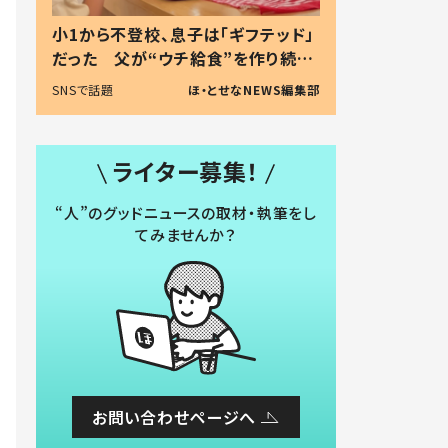
小1から不登校、息子は「ギフテッド」
だった 父が“ウチ給食”を作り続け
る理由とは #令和の親 #令和の子
SNSで話題
ほ・とせなNEWS編集部
ライター募集！
“人”のグッドニュースの取材・執筆をし
てみませんか？
お問い合わせページへ