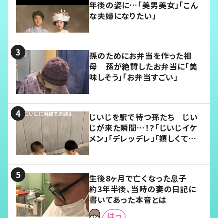
年後の姿に…「美男美女」「こん
な夫婦になりたい」
孫のためにお弁当を作った祖
母 孫が絶賛したお弁当に「美
味しそう」「お弁当すごい」
じいじを駅で待つ孫たち じい
じが来た瞬間…！？「じいじイケ
メン」「デレッデレ」「嬉しくて可
愛くてたまらない」「幸せになれ
る」
生後8ヶ月で亡くなった息子
約3年半後、当時の妻の日記に
書いてあった本音とは