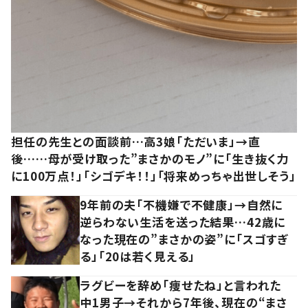
担任の先生との面談前…高3娘「ただいま」→直
後……母が受け取った”まさかのモノ”に「生き抜く力
に100万点！」「シゴデキ！！」「将来めっちゃ出世しそう」
9年前の夫「不機嫌で不健康」→自然に
逆らわない生活を送った結果…42歳に
なった現在の”まさかの姿”に「スゴすぎ
る」「20は若く見える」
ラグビーを辞め「痩せたね」と言われた
中1男子→それから7年後、現在の“まさ