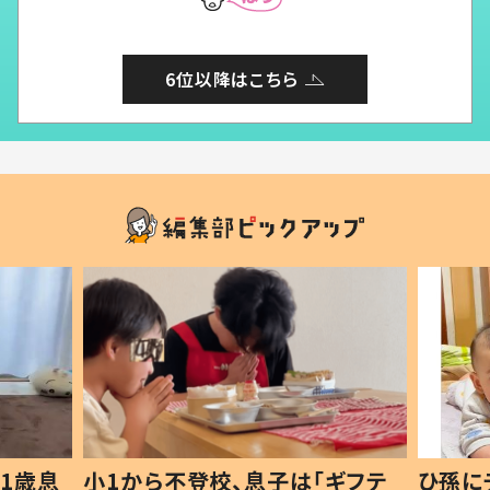
6位以降はこちら
1歳息
小1から不登校、息子は「ギフテ
ひ孫に