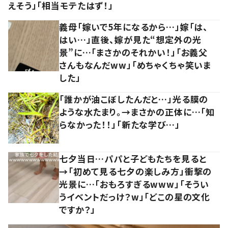
えそう」「相当モテたはず！」
義母「嫁いで5年になるから…」嫁「は、
はい…」直後、嫁が見た“想定外の光
景”に…「まさかのそれかい！」「お義父
さんもなんだww」「めちゃくちゃ笑いま
した」
「誰かが油こぼしたんだと…」光る膜の
ような水たまり。→まさかの正体に…「知
らなかった！！」「新たな学び…」
七夕当日…パパと子どもたちを見ると
→「初めて見る七夕の楽しみ方」衝撃の
光景に…「おもろすぎるwww」「そうい
うイベントだっけ？w」「どこの星の文化
ですか？」