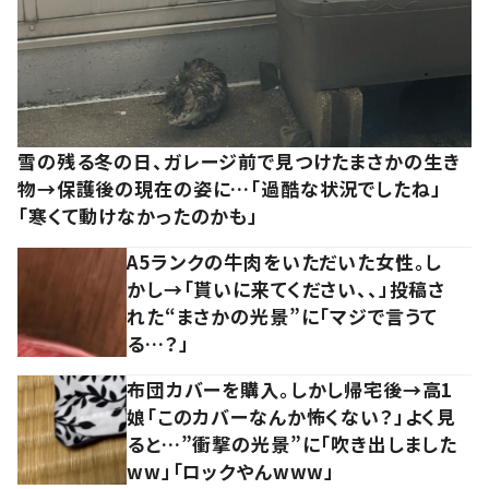
雪の残る冬の日、ガレージ前で見つけたまさかの生き
物→保護後の現在の姿に…「過酷な状況でしたね」
「寒くて動けなかったのかも」
A5ランクの牛肉をいただいた女性。し
かし→「貰いに来てください、、」投稿さ
れた“まさかの光景”に「マジで言うて
る…？」
布団カバーを購入。しかし帰宅後→高1
娘「このカバーなんか怖くない？」よく見
ると…”衝撃の光景”に「吹き出しました
ww」「ロックやんwww」