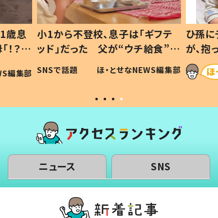
1歳息
小1から不登校、息子は「ギフテ
ひ孫に
「！？」
ッド」だった 父が“ウチ給食”を
が、抱
に「可愛
作り続ける理由とは #令和の親
「涙が
SNSで話題
ほ・とせなNEWS編集部
WS編集部
#令和の子
い」
ニュース
SNS