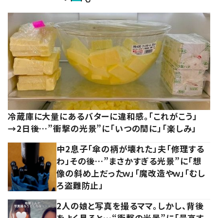
冷蔵庫に大量にあるバターに違和感。「これがこう」
→2日後…”衝撃の光景”に「いつの間に」「楽しみ」
中2息子「傘の柄が壊れた」夫「修理する
わ」その後…”まさかすぎる光景”に「想
像の斜め上だったｗ」「魔改造やｗ」「むし
ろ盗難防止」
2人の娘と写真を撮るママ。しかし、背後
をよく見ると…“衝撃の光景”に「最高す