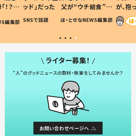
「！？」
ッド」だった 父が“ウチ給食”を
が、抱
に「可愛
作り続ける理由とは #令和の親
「涙が
SNSで話題
ほ・とせなNEWS編集部
WS編集部
#令和の子
い」
ライター募集！
“人”のグッドニュースの取材・執筆をしてみませんか？
お問い合わせページへ