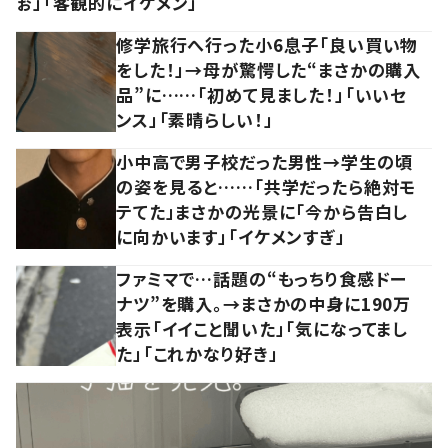
ぉ」「客観的にイケメン」
修学旅行へ行った小6息子「良い買い物
をした！」→母が驚愕した“まさかの購入
品”に……「初めて見ました！」「いいセ
ンス」「素晴らしい！」
小中高で男子校だった男性→学生の頃
の姿を見ると……「共学だったら絶対モ
テてた」まさかの光景に「今から告白し
に向かいます」「イケメンすぎ」
ファミマで…話題の“もっちり食感ドー
ナツ”を購入。→まさかの中身に190万
表示「イイこと聞いた」「気になってまし
た」「これかなり好き」