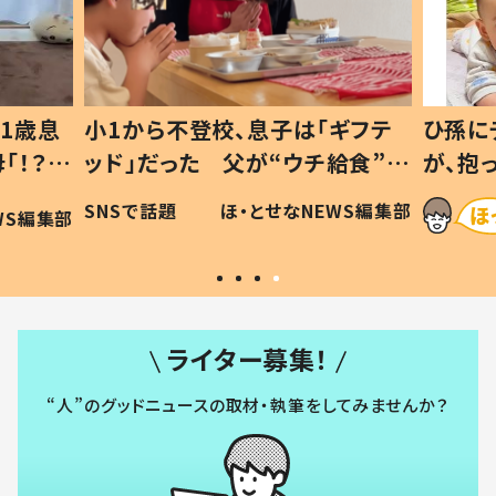
1歳息
小1から不登校、息子は「ギフテ
ひ孫に
「！？」
ッド」だった 父が“ウチ給食”を
が、抱
に「可愛
作り続ける理由とは #令和の親
「涙が
SNSで話題
ほ・とせなNEWS編集部
WS編集部
#令和の子
い」
ライター募集！
“人”のグッドニュースの取材・執筆をしてみませんか？