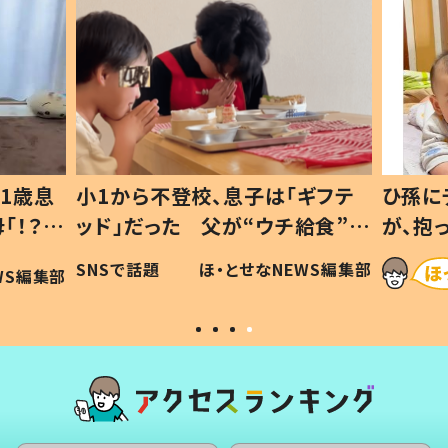
1歳息
小1から不登校、息子は「ギフテ
ひ孫に
「！？」
ッド」だった 父が“ウチ給食”を
が、抱
に「可愛
作り続ける理由とは #令和の親
「涙が
SNSで話題
ほ・とせなNEWS編集部
WS編集部
#令和の子
い」