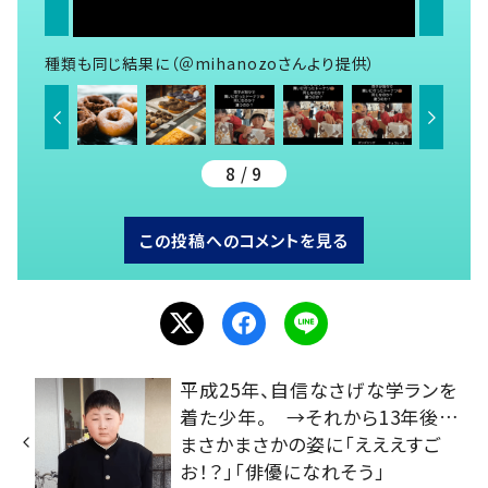
種類も同じ結果に（＠mihanozoさんより提供）
8 / 9
この投稿へのコメントを見る
平成25年、自信なさげな学ランを
着た少年。 →それから13年後…
まさかまさかの姿に「えええすご
お！？」「俳優になれそう」