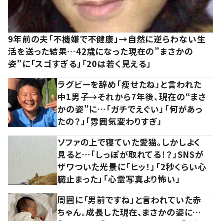
9年前の夫「不機嫌で不健康」→自然に逆らわない生
活を送った結果…42歳になった現在の”まさかの
姿”に「スゴすぎる」「20は若く見える」
ラグビーを辞め「痩せたね」と言われた
中1男子→それから7年後、現在の“まさ
かの姿”に…「ガチでえぐい」「何があっ
たの？」「雰囲気変わりすぎ」
ソファの上で寝ていた愛猫。しかしよく
見ると…「しっぽが取れてる！？」SNSが
ザワついた光景に「ヒッ！」「2秒くらい心
臓止まった」「心霊写真より怖い」
周囲に「男前ですね」と言われていた赤
ちゃん。成長した現在、まさかの姿に…