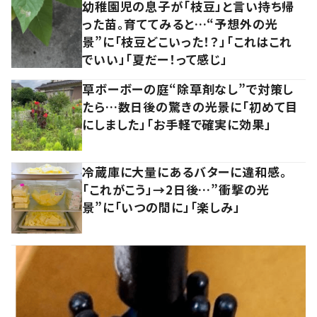
幼稚園児の息子が「枝豆」と言い持ち帰
った苗。育ててみると…“予想外の光
景”に「枝豆どこいった！？」「これはこれ
でいい」「夏だー！って感じ」
草ボーボーの庭“除草剤なし”で対策し
たら…数日後の驚きの光景に「初めて目
にしました」「お手軽で確実に効果」
冷蔵庫に大量にあるバターに違和感。
「これがこう」→2日後…”衝撃の光
景”に「いつの間に」「楽しみ」