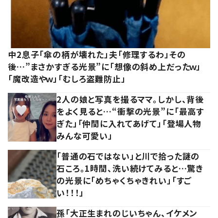
中2息子「傘の柄が壊れた」夫「修理するわ」その
後…”まさかすぎる光景”に「想像の斜め上だったｗ」
「魔改造やｗ」「むしろ盗難防止」
2人の娘と写真を撮るママ。しかし、背後
をよく見ると…“衝撃の光景”に「最高す
ぎた」「仲間に入れてあげて」「登場人物
みんな可愛い」
「普通の石ではない」と川で拾った謎の
石ころ。1時間、洗い続けてみると…驚き
の光景に「めちゃくちゃきれい」「すご
い！！！」
孫「大正生まれのじいちゃん、イケメン