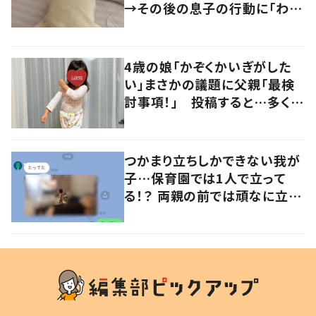
→その後の息子の行動に「わか
るよその気持ち」「うちの子も！」
の声
4歳の娘「かぞくかいぎがした
い」まさかの議題に父親「最検
討事項！」 投稿すると…多くの
意見が寄せられる！
つかまり立ちしかできない我が
子…保育園では1人で立って
る！？ 両親の前では頑なに立た
ない1歳児が可愛すぎる…！