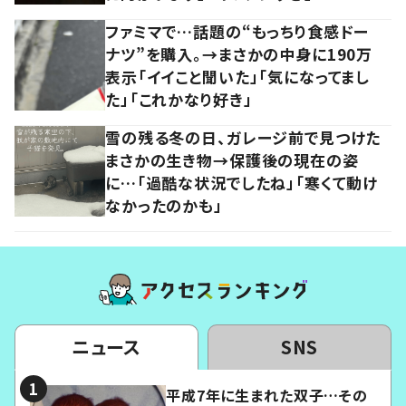
ファミマで…話題の“もっちり食感ドー
ナツ”を購入。→まさかの中身に190万
表示「イイこと聞いた」「気になってまし
た」「これかなり好き」
雪の残る冬の日、ガレージ前で見つけた
まさかの生き物→保護後の現在の姿
に…「過酷な状況でしたね」「寒くて動け
なかったのかも」
ニュース
SNS
平成7年に生まれた双子…その