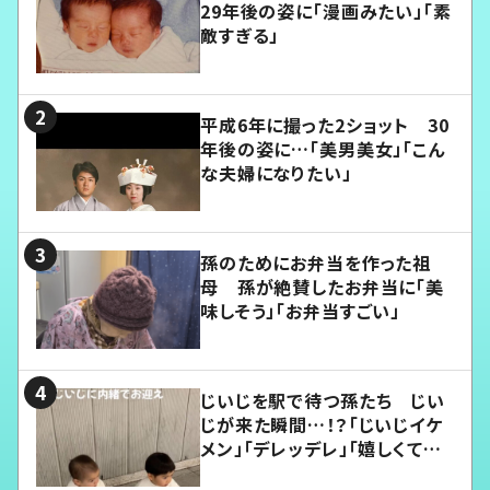
29年後の姿に「漫画みたい」「素
敵すぎる」
平成6年に撮った2ショット 30
年後の姿に…「美男美女」「こん
な夫婦になりたい」
孫のためにお弁当を作った祖
母 孫が絶賛したお弁当に「美
味しそう」「お弁当すごい」
じいじを駅で待つ孫たち じい
じが来た瞬間…！？「じいじイケ
メン」「デレッデレ」「嬉しくて可
愛くてたまらない」「幸せになれ