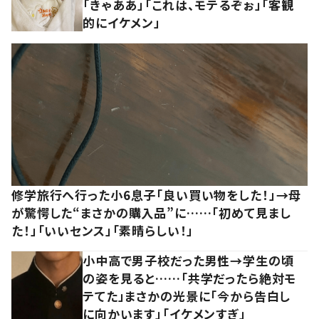
「きゃああ」「これは、モテるぞぉ」「客観
的にイケメン」
修学旅行へ行った小6息子「良い買い物をした！」→母
が驚愕した“まさかの購入品”に……「初めて見まし
た！」「いいセンス」「素晴らしい！」
小中高で男子校だった男性→学生の頃
の姿を見ると……「共学だったら絶対モ
テてた」まさかの光景に「今から告白し
に向かいます」「イケメンすぎ」