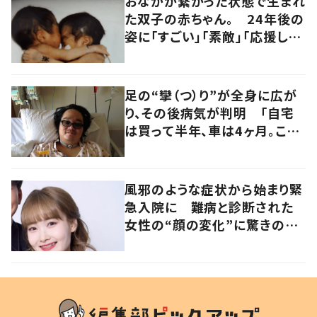
おなかが繋がった状態で生まれ
た双子の赤ちゃん。 24年後の
姿に「すごい」「素敵」「応援して
います」
足の“攣（つ）り”が全身に広が
り、その後病気が判明 「自宅
は買って半年、車は4ヶ月。この
先どうすれば…」発病時の思い
と心境の変化について患者に
聞いた
風邪のような症状から始まり緊
急入院に 難病と診断された
女性の“顔の変化”に驚きの
声 「可哀想と捉えないで」発
信した思いを聞いた