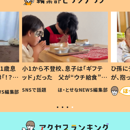
1歳息
小1から不登校、息子は「ギフテ
ひ孫に
「！？」
ッド」だった 父が“ウチ給食”を
が、抱
に「可愛
作り続ける理由とは #令和の親
「涙が
SNSで話題
ほ・とせなNEWS編集部
WS編集部
#令和の子
い」