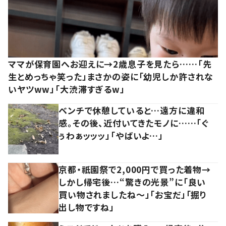
ママが保育園へお迎えに→2歳息子を見たら……「先
生とめっちゃ笑った」まさかの姿に「幼児しか許されな
いヤツww」「大渋滞すぎるw」
ベンチで休憩していると…遠方に違和
感。その後、近付いてきたモノに……「ぐ
ぅわぁッッッ」「やばいよ…」
京都・祇園祭で2,000円で買った着物→
しかし帰宅後…“驚きの光景”に「良い
買い物されましたね～」「お宝だ」「掘り
出し物ですね」