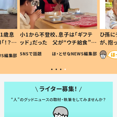
1歳息
小1から不登校、息子は「ギフテ
ひ孫に
「！？」
ッド」だった 父が“ウチ給食”を
が、抱
に「可愛
作り続ける理由とは #令和の親
「涙が
SNSで話題
ほ・とせなNEWS編集部
WS編集部
#令和の子
い」
ライター募集！
“人”のグッドニュースの取材・執筆をしてみませんか？