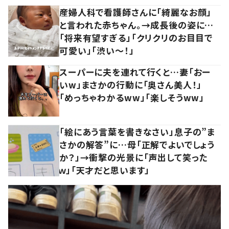
産婦人科で看護師さんに「綺麗なお顔」
と言われた赤ちゃん。→成長後の姿に…
「将来有望すぎる」「クリクリのお目目で
可愛い」「渋い～！」
スーパーに夫を連れて行くと…妻「おー
いw」まさかの行動に「奥さん美人！」
「めっちゃわかるww」「楽しそうww」
「絵にあう言葉を書きなさい」息子の”ま
さかの解答”に…母「正解でよいでしょう
か？」→衝撃の光景に「声出して笑った
ｗ」「天才だと思います」