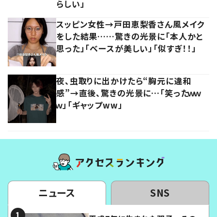
らしい」
スッピン女性→戸田恵梨香さん風メイク
をした結果……驚きの光景に「本人かと
思った」「ベースが美しい」「似すぎ！！」
夜、虫取りに出かけたら“胸元に違和
感”→直後、驚きの光景に…「笑ったｗｗ
ｗ」「ギャップww」
ニュース
SNS