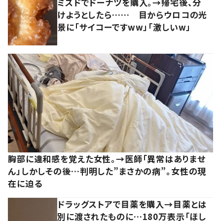
ミスドでドーナツを購入。→帰宅後、分
けようとしたら…… 目からウロコの光
景に「サイコーですww」「激しいw」
胸部に違和感を覚えた女性。→医師「異常はありませ
ん」しかしその後…判明した”まさかの病”。女性の現
在に迫る
ドラッグストアで目薬を購入→目薬とは
別に渡されたものに…180万表示「ほし