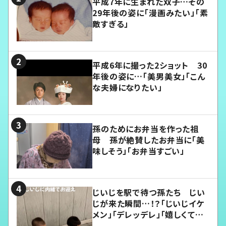
平成7年に生まれた双子…その
29年後の姿に「漫画みたい」「素
敵すぎる」
平成6年に撮った2ショット 30
年後の姿に…「美男美女」「こん
な夫婦になりたい」
孫のためにお弁当を作った祖
母 孫が絶賛したお弁当に「美
味しそう」「お弁当すごい」
じいじを駅で待つ孫たち じい
じが来た瞬間…！？「じいじイケ
メン」「デレッデレ」「嬉しくて可
愛くてたまらない」「幸せになれ