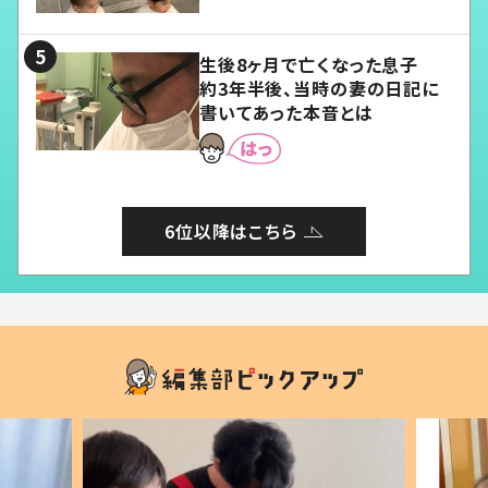
る」
生後8ヶ月で亡くなった息子
約3年半後、当時の妻の日記に
書いてあった本音とは
6位以降はこちら