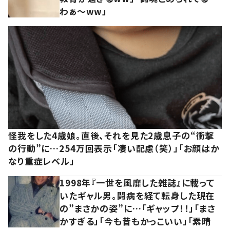
わぁ～ww」
怪我をした4歳娘。直後、それを見た2歳息子の“衝撃
の行動”に…254万回表示「凄い配慮（笑）」「お顔はか
なり重症レベル」
1998年『一世を風靡した雑誌』に載って
いたギャル男。闘病を経て転身した現在
の”まさかの姿”に…「ギャップ！！」「まさ
かすぎる」「今も昔もかっこいい」「素晴