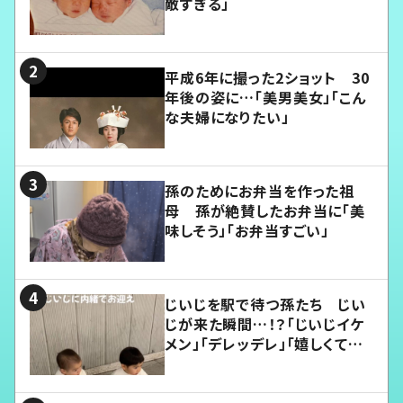
敵すぎる」
平成6年に撮った2ショット 30
年後の姿に…「美男美女」「こん
な夫婦になりたい」
孫のためにお弁当を作った祖
母 孫が絶賛したお弁当に「美
味しそう」「お弁当すごい」
じいじを駅で待つ孫たち じい
じが来た瞬間…！？「じいじイケ
メン」「デレッデレ」「嬉しくて可
愛くてたまらない」「幸せになれ
る」