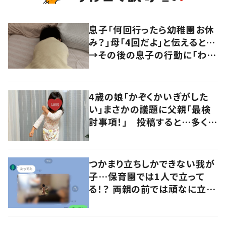
息子「何回行ったら幼稚園お休
み？」母「4回だよ」と伝えると…
→その後の息子の行動に「わか
るよその気持ち」「うちの子も！」
の声
4歳の娘「かぞくかいぎがした
い」まさかの議題に父親「最検
討事項！」 投稿すると…多くの
意見が寄せられる！
つかまり立ちしかできない我が
子…保育園では1人で立って
る！？ 両親の前では頑なに立た
ない1歳児が可愛すぎる…！