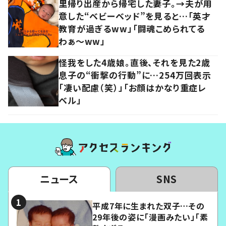
里帰り出産から帰宅した妻子。→夫が用
意した“ベビーベッド”を見ると…「英才
教育が過ぎるww」「闘魂こめられてる
わぁ～ww」
怪我をした4歳娘。直後、それを見た2歳
息子の“衝撃の行動”に…254万回表示
「凄い配慮（笑）」「お顔はかなり重症レ
ベル」
ニュース
SNS
平成7年に生まれた双子…その
29年後の姿に「漫画みたい」「素