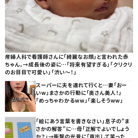
産婦人科で看護師さんに「綺麗なお顔」と言われた赤
ちゃん。→成長後の姿に…「将来有望すぎる」「クリクリ
のお目目で可愛い」「渋い～！」
スーパーに夫を連れて行くと…妻「おー
いw」まさかの行動に「奥さん美人！」
「めっちゃわかるww」「楽しそうww」
「絵にあう言葉を書きなさい」息子の”ま
さかの解答”に…母「正解でよいでしょう
か？」→衝撃の光景に「声出して笑った