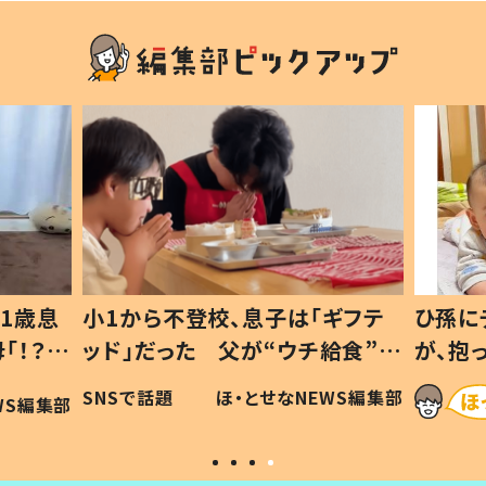
1歳息
小1から不登校、息子は「ギフテ
ひ孫に
「！？」
ッド」だった 父が“ウチ給食”を
が、抱
に「可愛
作り続ける理由とは #令和の親
「涙が
SNSで話題
ほ・とせなNEWS編集部
WS編集部
#令和の子
い」