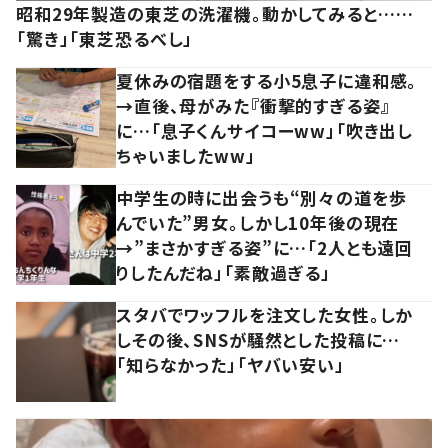
昭和29年製造の東芝の洗濯機。動かしてみると……
「驚き」「東芝恐るべし」
夏休みの宿題をする小5息子に違和感。
→直後、母がみた『衝撃的すぎる姿』
に…「息子くんサイコーww」「吹き出し
ちゃいましたww」
中学生の時に出会うも“別々の道を歩
んでいた”男女。しかし10年後の現在
→”まさかすぎる姿”に…「2人とも遠回
りしたんだね」「素敵過ぎる」
スタバでワッフルを注文した女性。しか
しその後、SNSが騒然とした投稿に…
「知らなかった」「ヤバい安い」