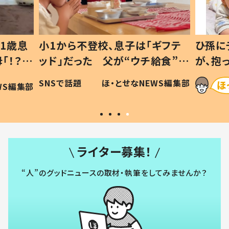
1歳息
小1から不登校、息子は「ギフテ
ひ孫に
「！？」
ッド」だった 父が“ウチ給食”を
が、抱
に「可愛
作り続ける理由とは #令和の親
「涙が
SNSで話題
ほ・とせなNEWS編集部
WS編集部
#令和の子
い」
ライター募集！
“人”のグッドニュースの取材・執筆をしてみませんか？