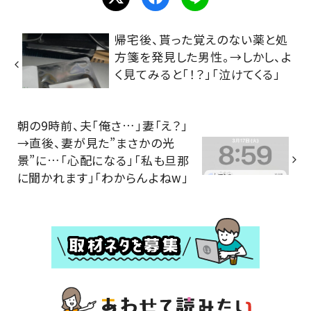
帰宅後、貰った覚えのない薬と処
方箋を発見した男性。→しかし、よ
く見てみると「！？」「泣けてくる」
朝の9時前、夫「俺さ…」妻「え？」
→直後、妻が見た”まさかの光
景”に…「心配になる」「私も旦那
に聞かれます」「わからんよねw」