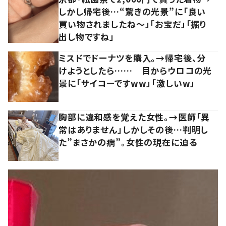
しかし帰宅後…“驚きの光景”に「良い
買い物されましたね～」「お宝だ」「掘り
出し物ですね」
ミスドでドーナツを購入。→帰宅後、分
けようとしたら…… 目からウロコの光
景に「サイコーですww」「激しいw」
胸部に違和感を覚えた女性。→医師「異
常はありません」しかしその後…判明し
た”まさかの病”。女性の現在に迫る