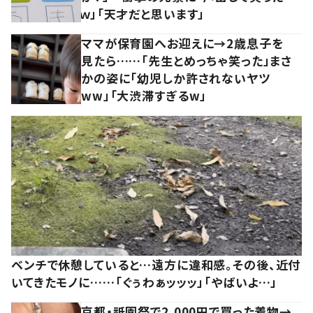
ｗ」「天才だと思います」
ママが保育園へお迎えに→2歳息子を
見たら……「先生とめっちゃ笑った」まさ
かの姿に「幼児しか許されないヤツ
ww」「大渋滞すぎるw」
ベンチで休憩していると…遠方に違和感。その後、近付
いてきたモノに……「ぐぅわぁッッッ」「やばいよ…」
京都・祇園祭で2,000円で買った着物→