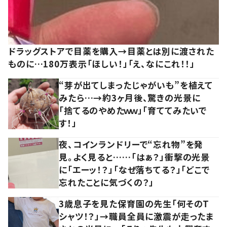
ドラッグストアで目薬を購入→目薬とは別に渡された
ものに…180万表示「ほしい！」「え、なにこれ！！」
“芽が出てしまったじゃがいも”を植えて
みたら…→約3ヶ月後、驚きの光景に
「捨てるのやめたｗｗ」「育ててみたいで
す！」
夜、コインランドリーで“忘れ物”を発
見。よく見ると……「はぁ？」衝撃の光景
に「エーッ！？」「なぜ落ちてる？」「どこで
忘れたことに気づくの？」
3歳息子を見た保育園の先生「何そのT
シャツ！？」→職員全員に激震が走ったま