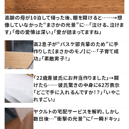
高齢の母が10泊して帰った後、棚を開けると……→想
像していなかった“まさかの光景”に…「泣ける、泣けま
す」「母の愛情は深い」「愛が詰まってますね」
高2息子が“バスケ部先輩のため”に手
作りした【まさかのモノ】に…「子育て成
功」「素敵男子！」
「22歳差彼氏にお弁当作りました」→開
けたら……彼氏驚きの中身に62万表示
「どこで手に入れるんですか！？」「いやこ
れすごい」
ヤクルトの宅配サービスを解約。しかし
数日後…”衝撃の光景”に「一瞬ドキッ」