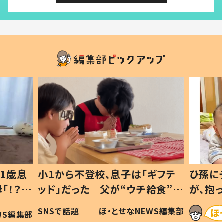
1歳息
小1から不登校、息子は「ギフテ
ひ孫に
「！？」
ッド」だった 父が“ウチ給食”を
が、抱
に「可愛
作り続ける理由とは #令和の親
「涙が
SNSで話題
ほ・とせなNEWS編集部
WS編集部
#令和の子
い」