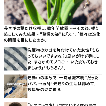
長ネギの葉だけ収穫し、数年間放置…→その後、掘り
起こしてみた結果…“驚愕の姿”に「え？」「我々は進化
の瞬間を目にしたのか」
洗濯物のカゴを片付けていた女性「もら
ってもいいですよね？」思いがけず手にし
た“まさかのモノ”に…「いただいておき
ましょう」「もちろん！」
通勤中の事故で“一時意識不明”だった
パパ。→医師「元通りの生活は諦めて」
数年後の姿に迫る
『ビスコ』の少年に似ていた4歳の男の