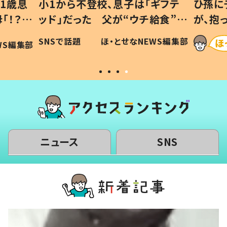
1歳息
小1から不登校、息子は「ギフテ
ひ孫に
「！？」
ッド」だった 父が“ウチ給食”を
が、抱
に「可愛
作り続ける理由とは #令和の親
「涙が
SNSで話題
ほ・とせなNEWS編集部
WS編集部
#令和の子
い」
ニュース
SNS