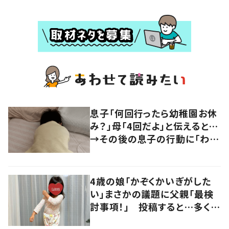
息子「何回行ったら幼稚園お休
み？」母「4回だよ」と伝えると…
→その後の息子の行動に「わか
るよその気持ち」「うちの子も！」
の声
4歳の娘「かぞくかいぎがした
い」まさかの議題に父親「最検
討事項！」 投稿すると…多くの
意見が寄せられる！