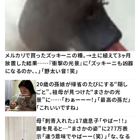
メルカリで買ったズッキーニの種。→土に植えて3ヶ月
放置した結果……『衝撃の光景』に「ズッキーニも凶器
になるのか、、」「野太い音！笑」
20歳の孫娘が帰省のたびにする“隠し
ごと”。祖母が見つけた“まさかの光
景”に……「わぁーーー！」「最高の孫だ」
「これいいですね」
母「刺青入れた」17歳息子「やばー！！」
脚を見ると…“まさかの姿”に277万表
示「違う意味でやばーー（笑）」「な、なる