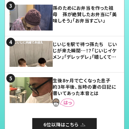
孫のためにお弁当を作った祖
母 孫が絶賛したお弁当に「美
味しそう」「お弁当すごい」
じいじを駅で待つ孫たち じい
じが来た瞬間…！？「じいじイケ
メン」「デレッデレ」「嬉しくて可
愛くてたまらない」「幸せになれ
る」
生後8ヶ月で亡くなった息子
約3年半後、当時の妻の日記に
書いてあった本音とは
6位以降はこちら