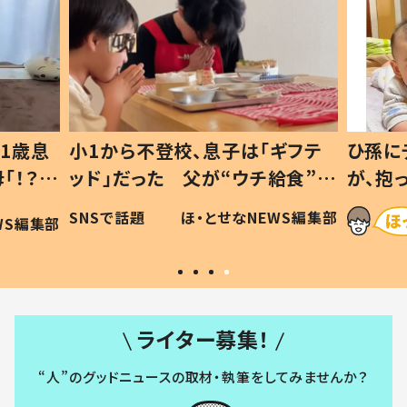
1歳息
小1から不登校、息子は「ギフテ
ひ孫に
「！？」
ッド」だった 父が“ウチ給食”を
が、抱
に「可愛
作り続ける理由とは #令和の親
「涙が
SNSで話題
ほ・とせなNEWS編集部
WS編集部
#令和の子
い」
ライター募集！
“人”のグッドニュースの取材・執筆をしてみませんか？