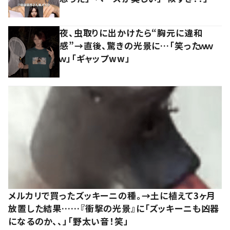
夜、虫取りに出かけたら“胸元に違和
感”→直後、驚きの光景に…「笑ったｗｗ
ｗ」「ギャップww」
メルカリで買ったズッキーニの種。→土に植えて3ヶ月
放置した結果……『衝撃の光景』に「ズッキーニも凶器
になるのか、、」「野太い音！笑」