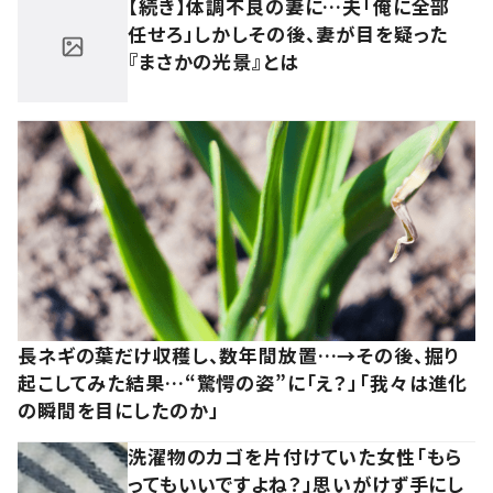
【続き】体調不良の妻に…夫「俺に全部
任せろ」しかしその後、妻が目を疑った
『まさかの光景』とは
長ネギの葉だけ収穫し、数年間放置…→その後、掘り
起こしてみた結果…“驚愕の姿”に「え？」「我々は進化
の瞬間を目にしたのか」
洗濯物のカゴを片付けていた女性「もら
ってもいいですよね？」思いがけず手にし