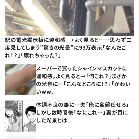
駅の電光掲示板に違和感。→よく見ると……思わず二
度見してしまう”驚きの光景”に93万表示「なんだこ
れ！？」「壊れちゃった？」
スーパーで買ったシャインマスカットに
違和感。よく見ると→「何これ？」まさか
の光景に…「こんなところに！？」「かわい
いww」
体調不良の妻に…夫「俺に全部任せろ」
しかし数時間後「なにこれ…」妻が目に
した光景とは