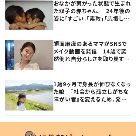
おなかが繋がった状態で生まれ
た双子の赤ちゃん。 24年後の
姿に「すごい」「素敵」「応援して
います」
顔面麻痺のあるママがSNSで
メイク動画を発信 14歳で突
然倒れ自分らしさを取り戻すま
で
1歳9ヶ月で身長が伸びなくなっ
た娘 『社会から孤立しがちな
障がい者』を変えるため、発信
を続ける母と娘に迫る