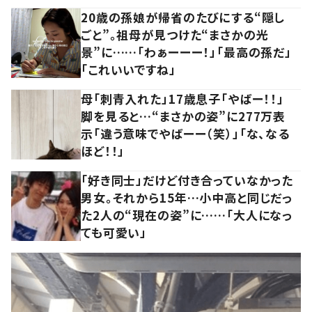
20歳の孫娘が帰省のたびにする“隠し
ごと”。祖母が見つけた“まさかの光
景”に……「わぁーーー！」「最高の孫だ」
「これいいですね」
母「刺青入れた」17歳息子「やばー！！」
脚を見ると…“まさかの姿”に277万表
示「違う意味でやばーー（笑）」「な、なる
ほど！！」
「好き同士」だけど付き合っていなかった
男女。それから15年…小中高と同じだっ
た2人の“現在の姿”に……「大人になっ
ても可愛い」