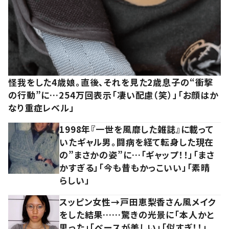
怪我をした4歳娘。直後、それを見た2歳息子の“衝撃
の行動”に…254万回表示「凄い配慮（笑）」「お顔はか
なり重症レベル」
1998年『一世を風靡した雑誌』に載って
いたギャル男。闘病を経て転身した現在
の”まさかの姿”に…「ギャップ！！」「まさ
かすぎる」「今も昔もかっこいい」「素晴
らしい」
スッピン女性→戸田恵梨香さん風メイク
をした結果……驚きの光景に「本人かと
思った」「ベースが美しい」「似すぎ！！」