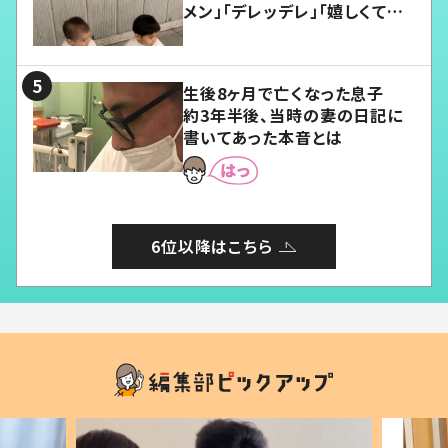
メン」「デレッデレ」「嬉しくて可
愛くてたまらない」「幸せになれ
る」
生後8ヶ月で亡くなった息子
約3年半後、当時の妻の日記に
書いてあった本音とは
6位以降はこちら