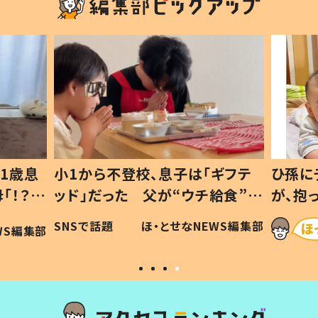
1歳息
小1から不登校、息子は「ギフテ
ひ孫に
「！？」
ッド」だった 父が“ウチ給食”を
が、抱
に「可愛
作り続ける理由とは #令和の親
「涙が
SNSで話題
ほ・とせなNEWS編集部
WS編集部
#令和の子
い」