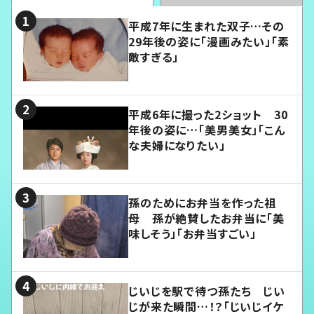
平成7年に生まれた双子…その
29年後の姿に「漫画みたい」「素
敵すぎる」
平成6年に撮った2ショット 30
年後の姿に…「美男美女」「こん
な夫婦になりたい」
孫のためにお弁当を作った祖
母 孫が絶賛したお弁当に「美
味しそう」「お弁当すごい」
じいじを駅で待つ孫たち じい
じが来た瞬間…！？「じいじイケ