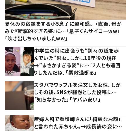
夏休みの宿題をする小5息子に違和感。→直後、母が
みた『衝撃的すぎる姿』に…「息子くんサイコーww」
「吹き出しちゃいましたww」
中学生の時に出会うも“別々の道を歩
んでいた”男女。しかし10年後の現在
→”まさかすぎる姿”に…「2人とも遠回
りしたんだね」「素敵過ぎる」
スタバでワッフルを注文した女性。しか
しその後、SNSが騒然とした投稿に…
「知らなかった」「ヤバい安い」
産婦人科で看護師さんに「綺麗なお顔」
と言われた赤ちゃん。→成長後の姿に…