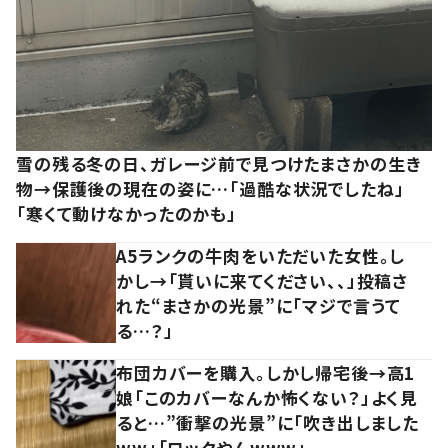
雪の残る冬の日、ガレージ前で見つけたまさかの生き
物→保護後の現在の姿に…「過酷な状況でしたね」
「寒くて動けなかったのかも」
A5ランクの牛肉をいただいた女性。し
かし→「貰いに来てください、、」投稿さ
れた“まさかの光景”に「マジで言うて
る…？」
布団カバーを購入。しかし帰宅後→高1
娘「このカバーなんか怖くない？」よく見
ると…”衝撃の光景”に「吹き出しました
ww」「ロックやんwww」