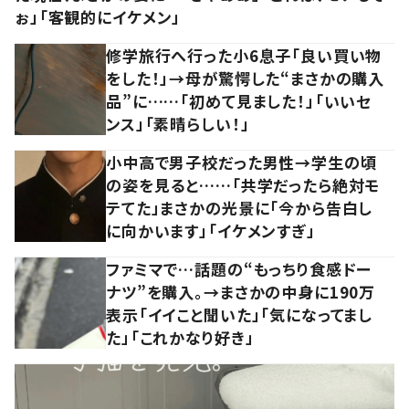
ぉ」「客観的にイケメン」
修学旅行へ行った小6息子「良い買い物
をした！」→母が驚愕した“まさかの購入
品”に……「初めて見ました！」「いいセ
ンス」「素晴らしい！」
小中高で男子校だった男性→学生の頃
の姿を見ると……「共学だったら絶対モ
テてた」まさかの光景に「今から告白し
に向かいます」「イケメンすぎ」
ファミマで…話題の“もっちり食感ドー
ナツ”を購入。→まさかの中身に190万
表示「イイこと聞いた」「気になってまし
た」「これかなり好き」