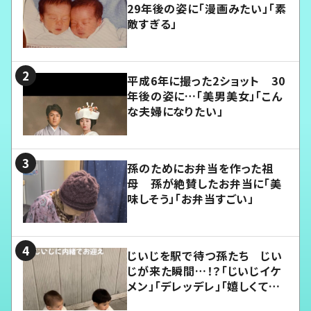
29年後の姿に「漫画みたい」「素
敵すぎる」
平成6年に撮った2ショット 30
年後の姿に…「美男美女」「こん
な夫婦になりたい」
孫のためにお弁当を作った祖
母 孫が絶賛したお弁当に「美
味しそう」「お弁当すごい」
じいじを駅で待つ孫たち じい
じが来た瞬間…！？「じいじイケ
メン」「デレッデレ」「嬉しくて可
愛くてたまらない」「幸せになれ