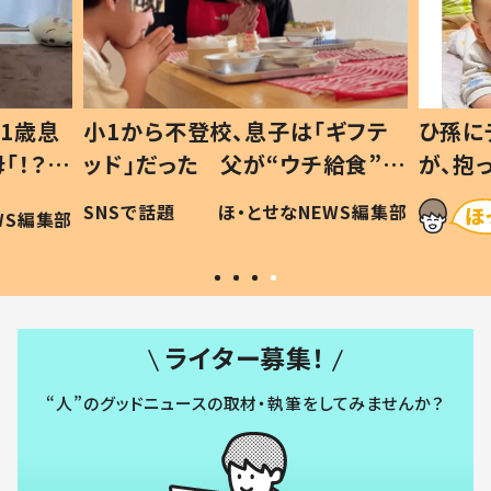
1歳息
小1から不登校、息子は「ギフテ
ひ孫に
「！？」
ッド」だった 父が“ウチ給食”を
が、抱
に「可愛
作り続ける理由とは #令和の親
「涙が
SNSで話題
ほ・とせなNEWS編集部
WS編集部
#令和の子
い」
ライター募集！
“人”のグッドニュースの取材・執筆をしてみませんか？