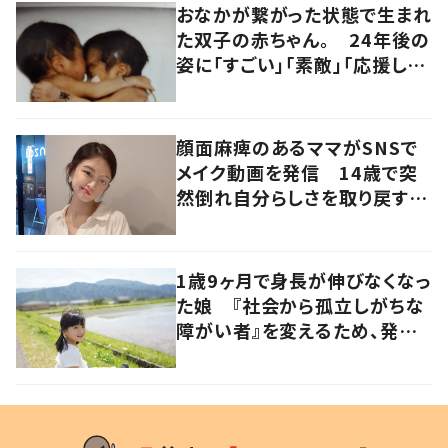
おなかが繋がった状態で生まれ
た双子の赤ちゃん。 24年後の
姿に「すごい」「素敵」「応援して
います」
顔面麻痺のあるママがSNSで
メイク動画を発信 14歳で突
然倒れ自分らしさを取り戻すま
で
1歳9ヶ月で身長が伸びなくなっ
た娘 『社会から孤立しがちな
障がい者』を変えるため、発信
を続ける母と娘に迫る