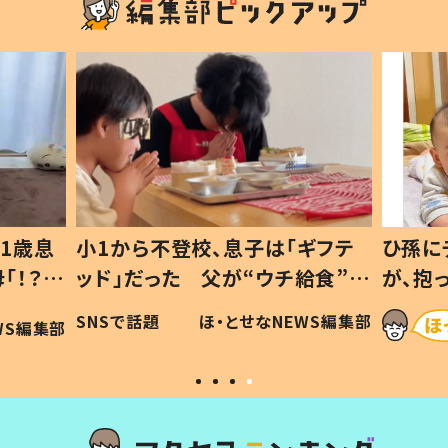
1歳息
小1から不登校、息子は「ギフテ
ひ孫に
「！？」
ッド」だった 父が“ウチ給食”を
が、抱
に「可愛
作り続ける理由とは #令和の親
「涙が
SNSで話題
ほ・とせなNEWS編集部
WS編集部
#令和の子
い」