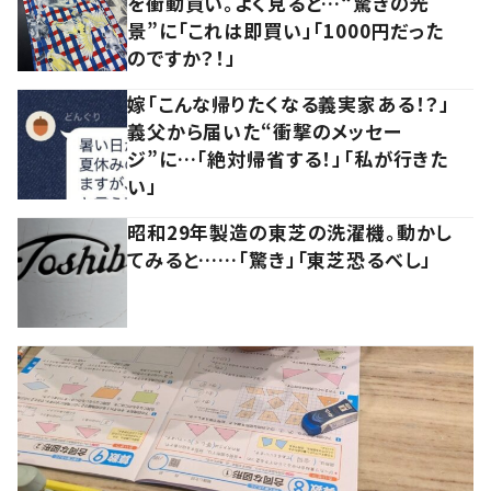
を衝動買い。よく見ると…“驚きの光
景”に「これは即買い」「1000円だった
のですか？！」
嫁「こんな帰りたくなる義実家ある！？」
義父から届いた“衝撃のメッセー
ジ”に…「絶対帰省する！」「私が行きた
い」
昭和29年製造の東芝の洗濯機。動かし
てみると……「驚き」「東芝恐るべし」