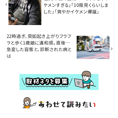
ケメンすぎる」「10度見くらいしま
した」「爽やかイケメン爆誕」
22時過ぎ、突如起き上がりフラフ
ラと歩く1歳娘に違和感。直後…
急変した容態と、診断された病と
は