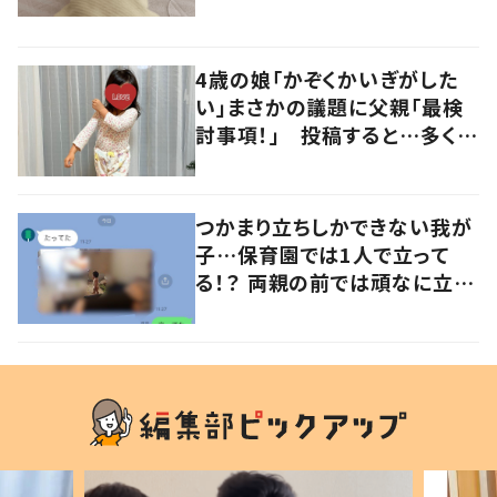
るよその気持ち」「うちの子も！」
の声
4歳の娘「かぞくかいぎがした
い」まさかの議題に父親「最検
討事項！」 投稿すると…多くの
意見が寄せられる！
つかまり立ちしかできない我が
子…保育園では1人で立って
る！？ 両親の前では頑なに立た
ない1歳児が可愛すぎる…！