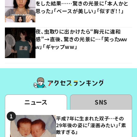
をした結果……驚きの光景に「本人かと
思った」「ベースが美しい」「似すぎ！！」
夜、虫取りに出かけたら“胸元に違和
感”→直後、驚きの光景に…「笑ったｗｗ
ｗ」「ギャップww」
ニュース
SNS
平成7年に生まれた双子…その
29年後の姿に「漫画みたい」「素
敵すぎる」