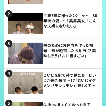
平成6年に撮った2ショット 30
年後の姿に…「美男美女」「こん
な夫婦になりたい」
孫のためにお弁当を作った祖
母 孫が絶賛したお弁当に「美
味しそう」「お弁当すごい」
じいじを駅で待つ孫たち じい
じが来た瞬間…！？「じいじイケ
メン」「デレッデレ」「嬉しくて可
愛くてたまらない」「幸せになれ
る」
生後8ヶ月で亡くなった息子