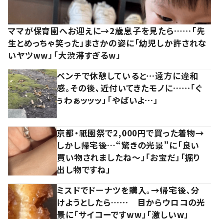
ママが保育園へお迎えに→2歳息子を見たら……「先
生とめっちゃ笑った」まさかの姿に「幼児しか許されな
いヤツww」「大渋滞すぎるw」
ベンチで休憩していると…遠方に違和
感。その後、近付いてきたモノに……「ぐ
ぅわぁッッッ」「やばいよ…」
京都・祇園祭で2,000円で買った着物→
しかし帰宅後…“驚きの光景”に「良い
買い物されましたね～」「お宝だ」「掘り
出し物ですね」
ミスドでドーナツを購入。→帰宅後、分
けようとしたら…… 目からウロコの光
景に「サイコーですww」「激しいw」