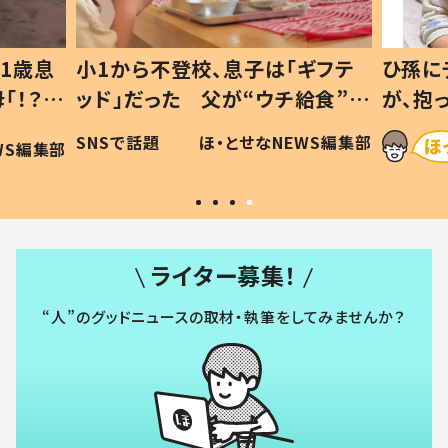
1歳息
小1から不登校、息子は「ギフテ
ひ孫に
「！？」
ッド」だった 父が“ウチ給食”を
が、抱
に「可愛
作り続ける理由とは #令和の親
「涙が
SNSで話題
ほ・とせなNEWS編集部
WS編集部
#令和の子
い」
ライター募集！
“人”のグッドニュースの取材・執筆をしてみませんか？