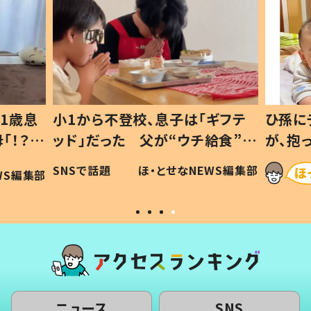
1歳息
小1から不登校、息子は「ギフテ
ひ孫に
「！？」
ッド」だった 父が“ウチ給食”を
が、抱
に「可愛
作り続ける理由とは #令和の親
「涙が
SNSで話題
ほ・とせなNEWS編集部
WS編集部
#令和の子
い」
ニュース
SNS