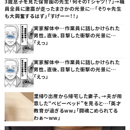
3歳息子を見た保育園の先生「何そのTシャツ！？」→職
員全員に激震が走ったまさかの光景に…「そりゃ先生
も大興奮するはず」「すげーー！！」
実家解体中…作業員に話しかけられた
男性。直後、目撃した衝撃の光景に…
「えっ」
実家解体中…作業員に話しかけられた
男性。直後、目撃した衝撃の光景に…
「えっ」
里帰り出産から帰宅した妻子。→夫が用
意した“ベビーベッド”を見ると…「英才
教育が過ぎるww」「闘魂こめられてる
わぁ～ww」