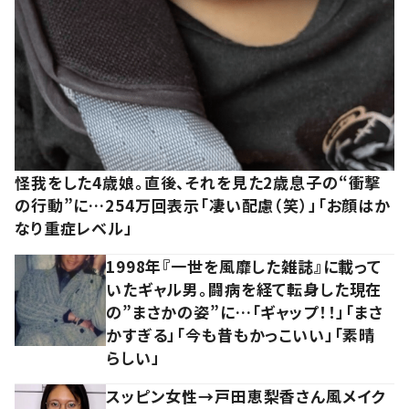
怪我をした4歳娘。直後、それを見た2歳息子の“衝撃
の行動”に…254万回表示「凄い配慮（笑）」「お顔はか
なり重症レベル」
1998年『一世を風靡した雑誌』に載って
いたギャル男。闘病を経て転身した現在
の”まさかの姿”に…「ギャップ！！」「まさ
かすぎる」「今も昔もかっこいい」「素晴
らしい」
スッピン女性→戸田恵梨香さん風メイク