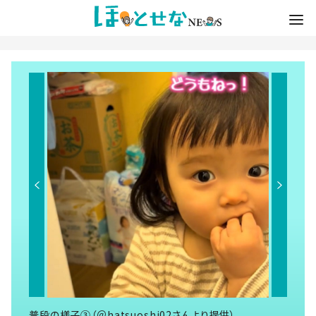
普段の様子③（＠hatsuoshi02さんより提供）