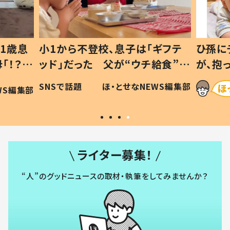
1歳息
小1から不登校、息子は「ギフテ
ひ孫に
「！？」
ッド」だった 父が“ウチ給食”を
が、抱
に「可愛
作り続ける理由とは #令和の親
「涙が
SNSで話題
ほ・とせなNEWS編集部
WS編集部
#令和の子
い」
ライター募集！
“人”のグッドニュースの取材・執筆をしてみませんか？