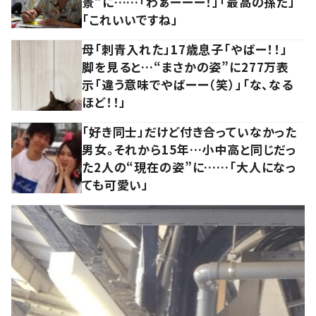
景”に……「わぁーーー！」「最高の孫だ」
「これいいですね」
母「刺青入れた」17歳息子「やばー！！」
脚を見ると…“まさかの姿”に277万表
示「違う意味でやばーー（笑）」「な、なる
ほど！！」
「好き同士」だけど付き合っていなかった
男女。それから15年…小中高と同じだっ
た2人の“現在の姿”に……「大人になっ
ても可愛い」