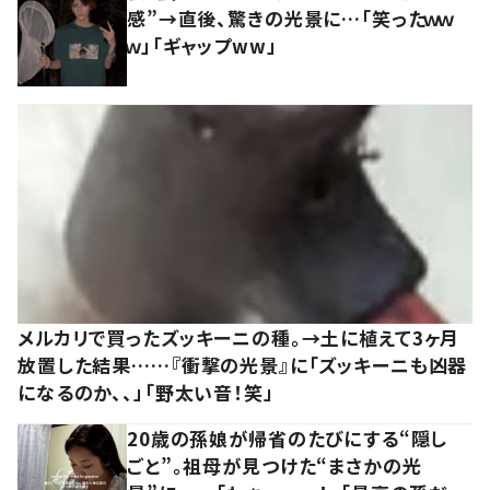
感”→直後、驚きの光景に…「笑ったｗｗ
ｗ」「ギャップww」
メルカリで買ったズッキーニの種。→土に植えて3ヶ月
放置した結果……『衝撃の光景』に「ズッキーニも凶器
になるのか、、」「野太い音！笑」
20歳の孫娘が帰省のたびにする“隠し
ごと”。祖母が見つけた“まさかの光