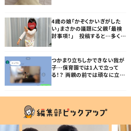
るよその気持ち」「うちの子も！」
の声
4歳の娘「かぞくかいぎがした
い」まさかの議題に父親「最検
討事項！」 投稿すると…多くの
意見が寄せられる！
つかまり立ちしかできない我が
子…保育園では1人で立って
る！？ 両親の前では頑なに立た
ない1歳児が可愛すぎる…！