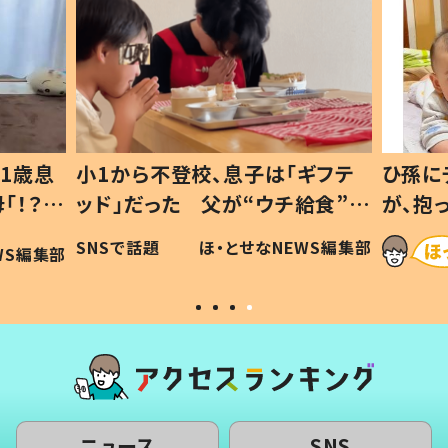
1歳息
小1から不登校、息子は「ギフテ
ひ孫に
「！？」
ッド」だった 父が“ウチ給食”を
が、抱
に「可愛
作り続ける理由とは #令和の親
「涙が
SNSで話題
ほ・とせなNEWS編集部
WS編集部
#令和の子
い」
ニュース
SNS