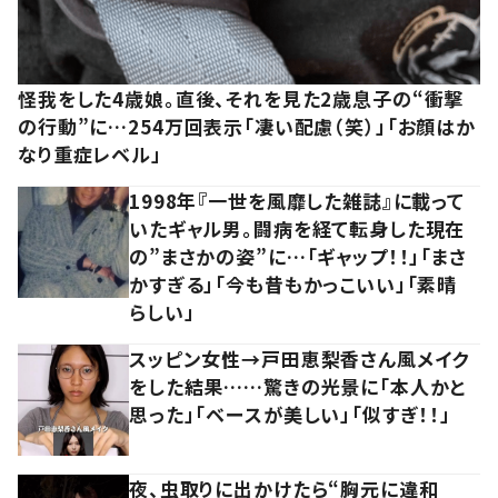
怪我をした4歳娘。直後、それを見た2歳息子の“衝撃
の行動”に…254万回表示「凄い配慮（笑）」「お顔はか
なり重症レベル」
1998年『一世を風靡した雑誌』に載って
いたギャル男。闘病を経て転身した現在
の”まさかの姿”に…「ギャップ！！」「まさ
かすぎる」「今も昔もかっこいい」「素晴
らしい」
スッピン女性→戸田恵梨香さん風メイク
をした結果……驚きの光景に「本人かと
思った」「ベースが美しい」「似すぎ！！」
夜、虫取りに出かけたら“胸元に違和