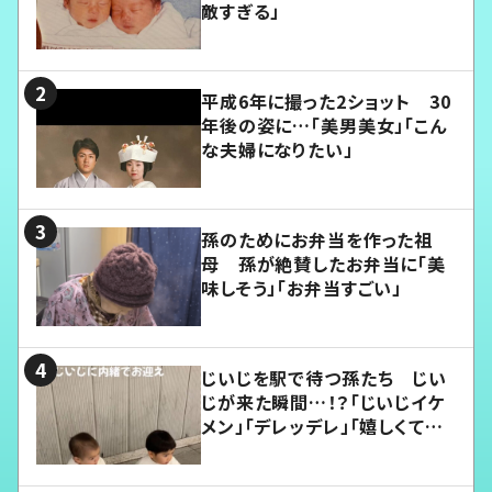
敵すぎる」
平成6年に撮った2ショット 30
年後の姿に…「美男美女」「こん
な夫婦になりたい」
孫のためにお弁当を作った祖
母 孫が絶賛したお弁当に「美
味しそう」「お弁当すごい」
じいじを駅で待つ孫たち じい
じが来た瞬間…！？「じいじイケ
メン」「デレッデレ」「嬉しくて可
愛くてたまらない」「幸せになれ
る」