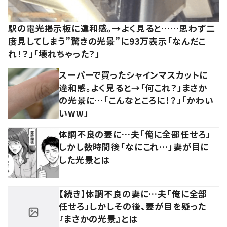
駅の電光掲示板に違和感。→よく見ると……思わず二
度見してしまう”驚きの光景”に93万表示「なんだこ
れ！？」「壊れちゃった？」
スーパーで買ったシャインマスカットに
違和感。よく見ると→「何これ？」まさか
の光景に…「こんなところに！？」「かわい
いww」
体調不良の妻に…夫「俺に全部任せろ」
しかし数時間後「なにこれ…」妻が目に
した光景とは
【続き】体調不良の妻に…夫「俺に全部
任せろ」しかしその後、妻が目を疑った
『まさかの光景』とは