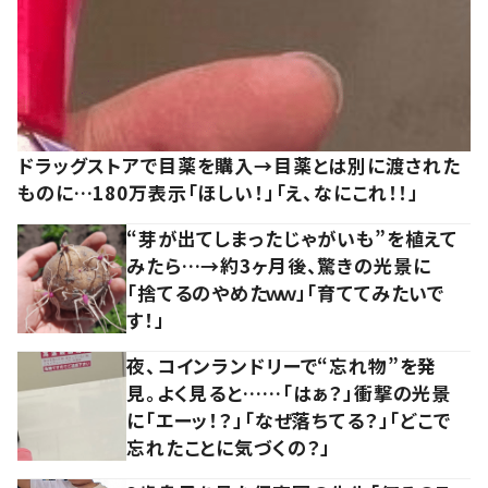
ドラッグストアで目薬を購入→目薬とは別に渡された
ものに…180万表示「ほしい！」「え、なにこれ！！」
“芽が出てしまったじゃがいも”を植えて
みたら…→約3ヶ月後、驚きの光景に
「捨てるのやめたｗｗ」「育ててみたいで
す！」
夜、コインランドリーで“忘れ物”を発
見。よく見ると……「はぁ？」衝撃の光景
に「エーッ！？」「なぜ落ちてる？」「どこで
忘れたことに気づくの？」