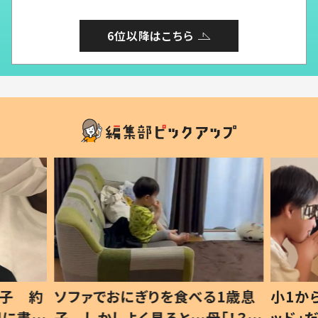
6位以降はこちら
1歳息
小1から不登校、息子は「ギフテ
ひ孫に
「！？」
ッド」だった 父が“ウチ給食”を
が、抱