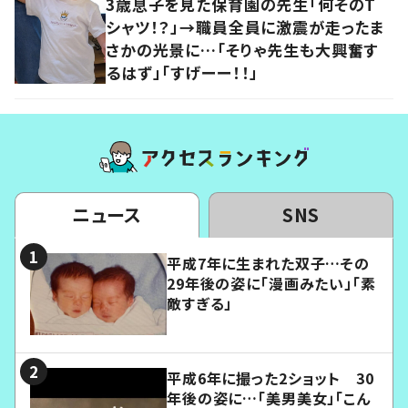
3歳息子を見た保育園の先生「何そのT
シャツ！？」→職員全員に激震が走ったま
さかの光景に…「そりゃ先生も大興奮す
るはず」「すげーー！！」
ニュース
SNS
平成7年に生まれた双子…その
29年後の姿に「漫画みたい」「素
敵すぎる」
平成6年に撮った2ショット 30
年後の姿に…「美男美女」「こん