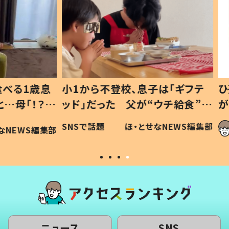
1歳息
小1から不登校、息子は「ギフテ
ひ孫に
「！？」
ッド」だった 父が“ウチ給食”を
が、抱
に「可愛
作り続ける理由とは #令和の親
「涙が
SNSで話題
ほ・とせなNEWS編集部
WS編集部
#令和の子
い」
ニュース
SNS