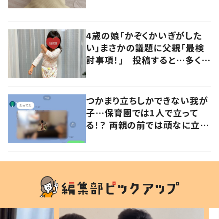
るよその気持ち」「うちの子も！」
の声
4歳の娘「かぞくかいぎがした
い」まさかの議題に父親「最検
討事項！」 投稿すると…多くの
意見が寄せられる！
つかまり立ちしかできない我が
子…保育園では1人で立って
る！？ 両親の前では頑なに立た
ない1歳児が可愛すぎる…！