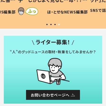
に「可愛
作り続ける理由とは #令和の親
「涙が
SNSで話題
ほ・とせなNEWS編集部
WS編集部
#令和の子
い」
ライター募集！
“人”のグッドニュースの取材・執筆をしてみませんか？
お問い合わせページへ