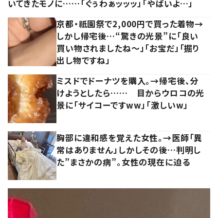
いてきたモノに……「ぐぅわぁッッッ」「やばいよ…」
京都・祇園祭で2,000円で買った着物→
しかし帰宅後…“驚きの光景”に「良い
買い物されましたね～」「お宝だ」「掘り
出し物ですね」
ミスドでドーナツを購入。→帰宅後、分
けようとしたら…… 目からウロコの光
景に「サイコーですww」「激しいw」
胸部に違和感を覚えた女性。→医師「異
常はありません」しかしその後…判明し
た”まさかの病”。女性の現在に迫る