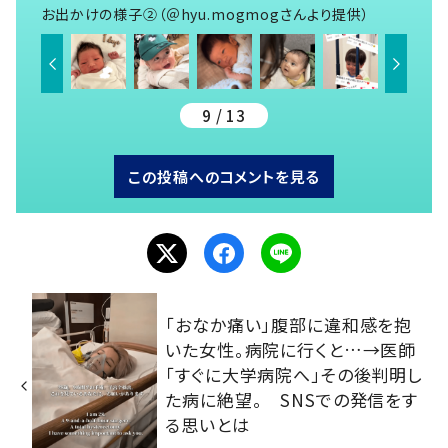
お出かけの様子②（＠hyu.mogmogさんより提供）
9 / 13
この投稿へのコメントを見る
「おなか痛い」腹部に違和感を抱
いた女性。病院に行くと…→医師
「すぐに大学病院へ」その後判明し
た病に絶望。 SNSでの発信をす
る思いとは