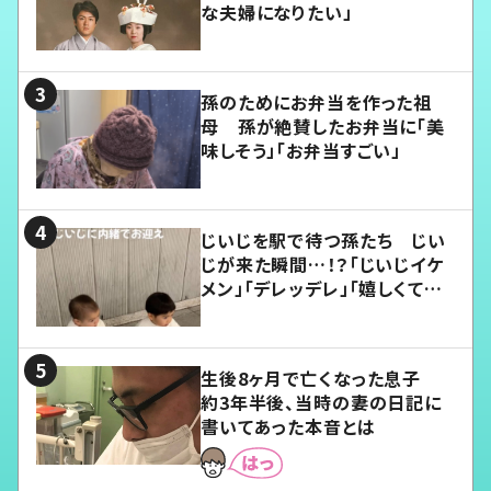
な夫婦になりたい」
孫のためにお弁当を作った祖
母 孫が絶賛したお弁当に「美
味しそう」「お弁当すごい」
じいじを駅で待つ孫たち じい
じが来た瞬間…！？「じいじイケ
メン」「デレッデレ」「嬉しくて可
愛くてたまらない」「幸せになれ
る」
生後8ヶ月で亡くなった息子
約3年半後、当時の妻の日記に
書いてあった本音とは