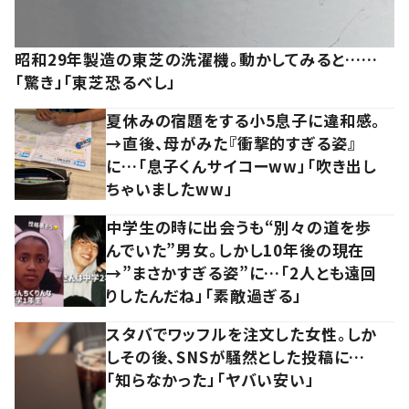
昭和29年製造の東芝の洗濯機。動かしてみると……
「驚き」「東芝恐るべし」
夏休みの宿題をする小5息子に違和感。
→直後、母がみた『衝撃的すぎる姿』
に…「息子くんサイコーww」「吹き出し
ちゃいましたww」
中学生の時に出会うも“別々の道を歩
んでいた”男女。しかし10年後の現在
→”まさかすぎる姿”に…「2人とも遠回
りしたんだね」「素敵過ぎる」
スタバでワッフルを注文した女性。しか
しその後、SNSが騒然とした投稿に…
「知らなかった」「ヤバい安い」