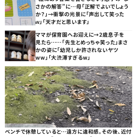
さかの解答”に…母「正解でよいでしょう
か？」→衝撃の光景に「声出して笑った
ｗ」「天才だと思います」
ママが保育園へお迎えに→2歳息子を
見たら……「先生とめっちゃ笑った」まさ
かの姿に「幼児しか許されないヤツ
ww」「大渋滞すぎるw」
ベンチで休憩していると…遠方に違和感。その後、近付