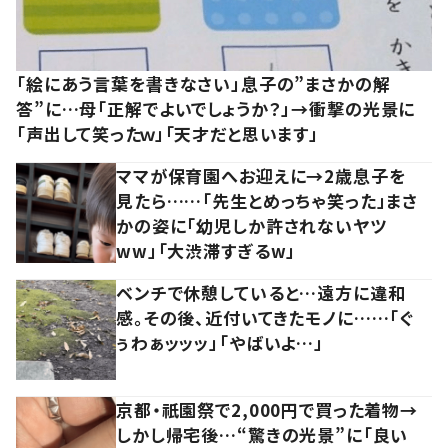
「絵にあう言葉を書きなさい」息子の”まさかの解
答”に…母「正解でよいでしょうか？」→衝撃の光景に
「声出して笑ったｗ」「天才だと思います」
ママが保育園へお迎えに→2歳息子を
見たら……「先生とめっちゃ笑った」まさ
かの姿に「幼児しか許されないヤツ
ww」「大渋滞すぎるw」
ベンチで休憩していると…遠方に違和
感。その後、近付いてきたモノに……「ぐ
ぅわぁッッッ」「やばいよ…」
京都・祇園祭で2,000円で買った着物→
しかし帰宅後…“驚きの光景”に「良い