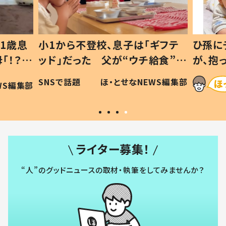
1歳息
小1から不登校、息子は「ギフテ
ひ孫に
「！？」
ッド」だった 父が“ウチ給食”を
が、抱
に「可愛
作り続ける理由とは #令和の親
「涙が
SNSで話題
ほ・とせなNEWS編集部
WS編集部
#令和の子
い」
ライター募集！
“人”のグッドニュースの取材・執筆をしてみませんか？