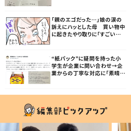
「社会勉強になりますね」の声
「親のエゴだった…」娘の涙の
訴えにハッとした母 買い物中
に起きたやり取りに「すごい分
かる」「改めて気付かされた」
“紙パック”に疑問を持った小
学生が企業に問い合わせ→企
業からの丁寧な対応に「素晴ら
しい」の声