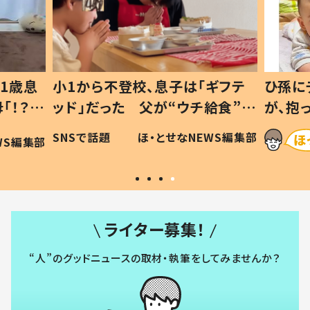
1歳息
小1から不登校、息子は「ギフテ
ひ孫に
「！？」
ッド」だった 父が“ウチ給食”を
が、抱
に「可愛
作り続ける理由とは #令和の親
「涙が
SNSで話題
ほ・とせなNEWS編集部
WS編集部
#令和の子
い」
ライター募集！
“人”のグッドニュースの取材・執筆をしてみませんか？