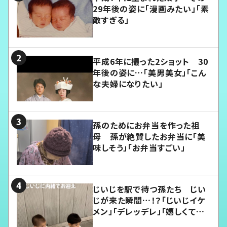
29年後の姿に「漫画みたい」「素
敵すぎる」
平成6年に撮った2ショット 30
年後の姿に…「美男美女」「こん
な夫婦になりたい」
孫のためにお弁当を作った祖
母 孫が絶賛したお弁当に「美
味しそう」「お弁当すごい」
じいじを駅で待つ孫たち じい
じが来た瞬間…！？「じいじイケ
メン」「デレッデレ」「嬉しくて可
愛くてたまらない」「幸せになれ