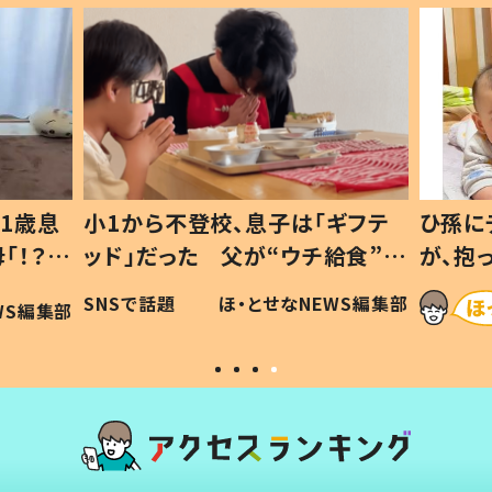
1歳息
小1から不登校、息子は「ギフテ
ひ孫に
「！？」
ッド」だった 父が“ウチ給食”を
が、抱
に「可愛
作り続ける理由とは #令和の親
「涙が
SNSで話題
ほ・とせなNEWS編集部
WS編集部
#令和の子
い」