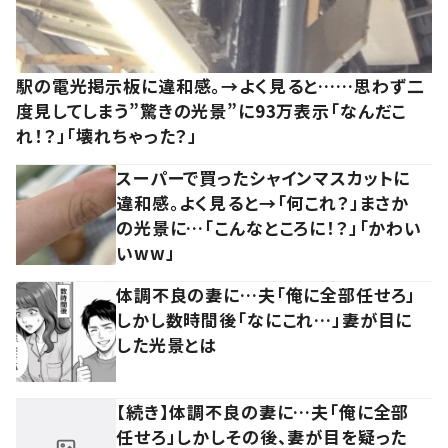
駅の電光掲示板に違和感。→よく見ると……思わず二
度見してしまう”驚きの光景”に93万表示「なんだこ
れ！？」「壊れちゃった？」
スーパーで買ったシャインマスカットに
違和感。よく見ると→「何これ？」まさか
の光景に…「こんなところに！？」「かわい
いww」
体調不良の妻に…夫「俺に全部任せろ」
しかし数時間後「なにこれ…」妻が目に
した光景とは
【続き】体調不良の妻に…夫「俺に全部
任せろ」しかしその後、妻が目を疑った