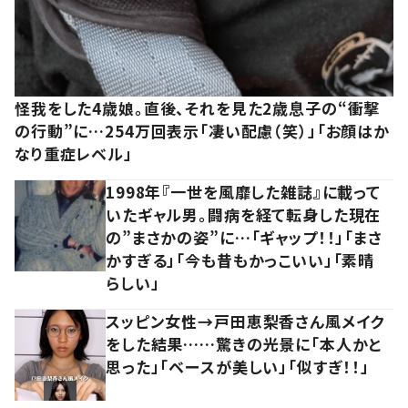
怪我をした4歳娘。直後、それを見た2歳息子の“衝撃
の行動”に…254万回表示「凄い配慮（笑）」「お顔はか
なり重症レベル」
1998年『一世を風靡した雑誌』に載って
いたギャル男。闘病を経て転身した現在
の”まさかの姿”に…「ギャップ！！」「まさ
かすぎる」「今も昔もかっこいい」「素晴
らしい」
スッピン女性→戸田恵梨香さん風メイク
をした結果……驚きの光景に「本人かと
思った」「ベースが美しい」「似すぎ！！」