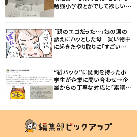
勉強小学校とかでして欲しい」
「社会勉強になりますね」の声
「親のエゴだった…」娘の涙の
訴えにハッとした母 買い物中
に起きたやり取りに「すごい分
かる」「改めて気付かされた」
“紙パック”に疑問を持った小
学生が企業に問い合わせ→企
業からの丁寧な対応に「素晴ら
しい」の声