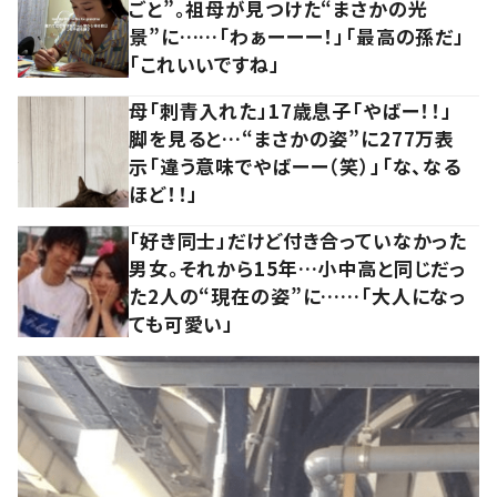
ごと”。祖母が見つけた“まさかの光
景”に……「わぁーーー！」「最高の孫だ」
「これいいですね」
母「刺青入れた」17歳息子「やばー！！」
脚を見ると…“まさかの姿”に277万表
示「違う意味でやばーー（笑）」「な、なる
ほど！！」
「好き同士」だけど付き合っていなかった
男女。それから15年…小中高と同じだっ
た2人の“現在の姿”に……「大人になっ
ても可愛い」