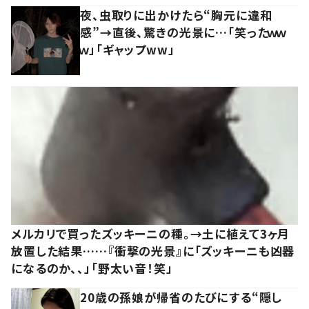
夜、虫取りに出かけたら“胸元に違和
感”→直後、驚きの光景に…「笑ったｗｗ
ｗ」「ギャップww」
メルカリで買ったズッキーニの種。→土に植えて3ヶ月
放置した結果……『衝撃の光景』に「ズッキーニも凶器
になるのか、、」「野太い音！笑」
20歳の孫娘が帰省のたびにする“隠し