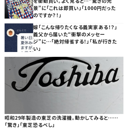
を衝動買い。よく見ると…“驚きの光
景”に「これは即買い」「1000円だった
のですか？！」
嫁「こんな帰りたくなる義実家ある！？」
義父から届いた“衝撃のメッセー
ジ”に…「絶対帰省する！」「私が行きた
い」
昭和29年製造の東芝の洗濯機。動かしてみると……
「驚き」「東芝恐るべし」