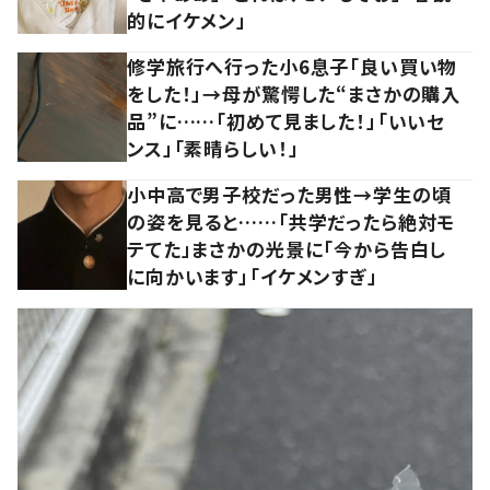
的にイケメン」
修学旅行へ行った小6息子「良い買い物
をした！」→母が驚愕した“まさかの購入
品”に……「初めて見ました！」「いいセ
ンス」「素晴らしい！」
小中高で男子校だった男性→学生の頃
の姿を見ると……「共学だったら絶対モ
テてた」まさかの光景に「今から告白し
に向かいます」「イケメンすぎ」