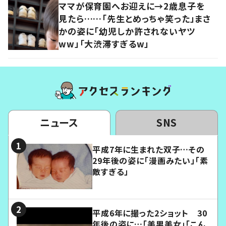
ママが保育園へお迎えに→2歳息子を
見たら……「先生とめっちゃ笑った」まさ
かの姿に「幼児しか許されないヤツ
ww」「大渋滞すぎるw」
ニュース
SNS
平成7年に生まれた双子…その
29年後の姿に「漫画みたい」「素
敵すぎる」
平成6年に撮った2ショット 30
年後の姿に…「美男美女」「こん