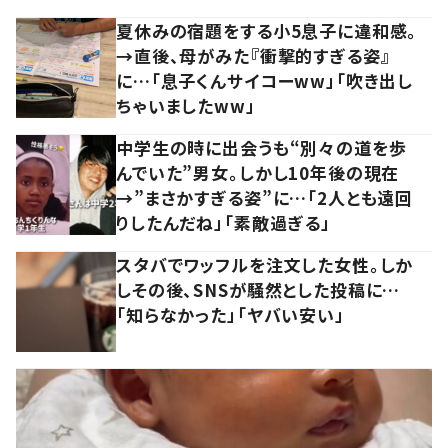
夏休みの宿題をする小5息子に違和感。
→直後、母がみた『衝撃的すぎる姿』
に…「息子くんサイコーww」「吹き出し
ちゃいましたww」
中学生の時に出会うも“別々の道を歩
んでいた”男女。しかし10年後の現在
→”まさかすぎる姿”に…「2人とも遠回
りしたんだね」「素敵過ぎる」
スタバでワッフルを注文した女性。しか
しその後、SNSが騒然とした投稿に…
「知らなかった」「ヤバい安い」