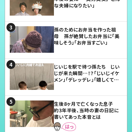
な夫婦になりたい」
孫のためにお弁当を作った祖
母 孫が絶賛したお弁当に「美
味しそう」「お弁当すごい」
じいじを駅で待つ孫たち じい
じが来た瞬間…！？「じいじイケ
メン」「デレッデレ」「嬉しくて可
愛くてたまらない」「幸せになれ
る」
生後8ヶ月で亡くなった息子
約3年半後、当時の妻の日記に
書いてあった本音とは