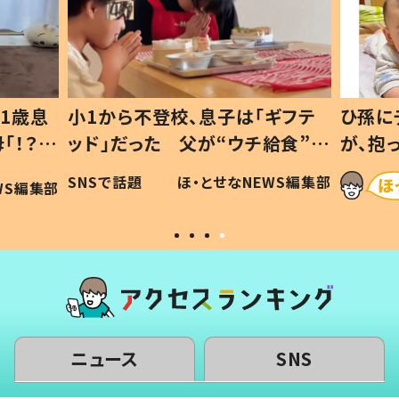
1歳息
小1から不登校、息子は「ギフテ
ひ孫に
「！？」
ッド」だった 父が“ウチ給食”を
が、抱
に「可愛
作り続ける理由とは #令和の親
「涙が
SNSで話題
ほ・とせなNEWS編集部
WS編集部
#令和の子
い」
ニュース
SNS