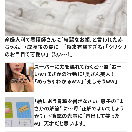
産婦人科で看護師さんに「綺麗なお顔」と言われた赤
ちゃん。→成長後の姿に…「将来有望すぎる」「クリクリ
のお目目で可愛い」「渋い～！」
スーパーに夫を連れて行くと…妻「おー
いw」まさかの行動に「奥さん美人！」
「めっちゃわかるww」「楽しそうww」
「絵にあう言葉を書きなさい」息子の”ま
さかの解答”に…母「正解でよいでしょう
か？」→衝撃の光景に「声出して笑った
ｗ」「天才だと思います」