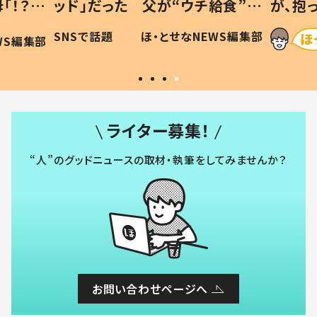
「！？」
ッド」だった 父が“ウチ給食”を
が、抱
に「可愛
作り続ける理由とは #令和の親
「涙が
SNSで話題
ほ・とせなNEWS編集部
WS編集部
#令和の子
い」
ライター募集！
“人”のグッドニュースの取材・執筆をしてみませんか？
お問い合わせページへ