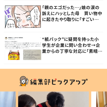
「親のエゴだった…」娘の涙の
訴えにハッとした母 買い物中
に起きたやり取りに「すごい分
かる」「改めて気付かされた」
“紙パック”に疑問を持った小
学生が企業に問い合わせ→企
業からの丁寧な対応に「素晴ら
しい」の声