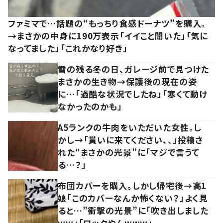
ファミマで…話題の“もっちり食感ドーナツ”を購入。
→まさかの中身に190万表示「イイこと聞いた」「気に
なってました」「これかなり好き」
雪の残る冬の日、ガレージ前で見つけた
まさかの生き物→保護後の現在の姿
に…「過酷な状況でしたね」「寒くて動け
なかったのかも」
A5ランクの牛肉をいただいた女性。し
かし→「貰いに来てください、、」投稿さ
れた“まさかの光景”に「マジで言うて
る…？」
布団カバーを購入。しかし帰宅後→高1
娘「このカバーなんか怖くない？」よく見
ると…”衝撃の光景”に「吹き出しました
ww」「ロックやんwww」